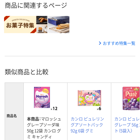
商品に関連するページ
おすすめ特集一覧
類似商品と比較
商品名
本商品：
マロッシュ
カンロ ピュレリン
カンロ ピュ
グレープソーダ味
グアソートパック
グレープ 56g
50g 12袋 カンロ グ
92g 6袋 グミ
ト（5袋入）
ミ キャンディ