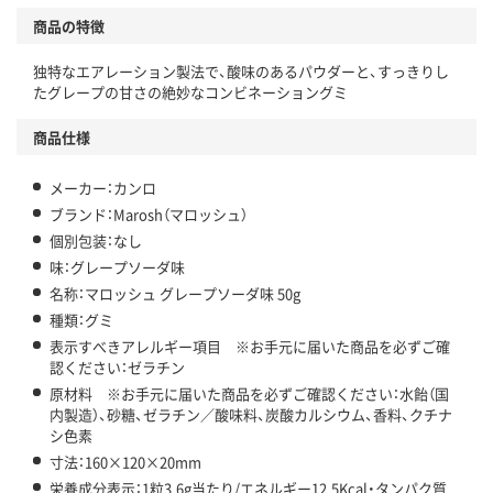
商品の特徴
独特なエアレーション製法で、酸味のあるパウダーと、すっきりし
たグレープの甘さの絶妙なコンビネーショングミ
商品仕様
メーカー：カンロ
ブランド：Marosh（マロッシュ）
個別包装：なし
味：グレープソーダ味
名称：マロッシュ グレープソーダ味 50g
種類：グミ
表示すべきアレルギー項目 ※お手元に届いた商品を必ずご確
認ください：ゼラチン
原材料 ※お手元に届いた商品を必ずご確認ください：水飴（国
内製造）、砂糖、ゼラチン／酸味料、炭酸カルシウム、香料、クチナ
シ色素
寸法：160×120×20mm
栄養成分表示：1粒3.6g当たり/エネルギー12.5Kcal・タンパク質