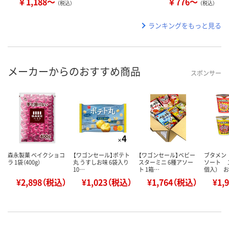
￥1,188～
￥776～
（税込）
（税込）
ランキングをもっと見る
メーカーからのおすすめ商品
スポンサー
森永製菓 ベイクショコ
【ワゴンセール】ポテト
【ワゴンセール】ベビー
ブタメン
ラ 1袋（400g）
丸 うすしお味 6袋入り
スターミニ 6種アソー
ソート 
10…
ト 1箱…
個入） 
¥2,898（税込）
¥1,023（税込）
¥1,764（税込）
¥1,