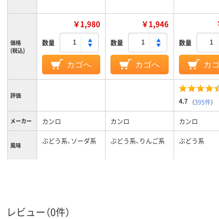
￥1,980
￥1,946
数量
数量
数量
価格
(税込)
カゴへ
カゴへ
カ
評価
4.7
（
395件
）
カンロ
カンロ
カンロ
メーカー
ぶどう系、ソーダ系
ぶどう系、りんご系
ぶどう系
風味
レビュー（0件）