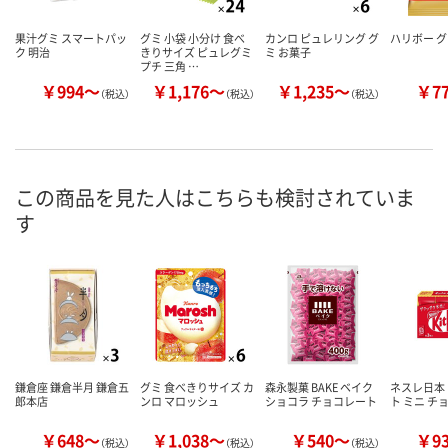
果汁グミ スマートパッ
グミ 小袋 小分け 食べ
カンロ ピュレリング グ
ハリボー グ
ク 明治
きりサイズ ピュレグミ
ミ お菓子
プチ 三角 …
￥994～
￥1,176～
￥1,235～
￥7
（税込）
（税込）
（税込）
この商品を見た人はこちらも検討されていま
す
鎌倉座 鎌倉半月 鎌倉五
グミ 食べきりサイズ カ
森永製菓 BAKE ベイク
ネスレ日本
郎本店
ンロ マロッシュ
ショコラ チョコレート
ト ミニ チ
￥648～
￥1,038～
￥540～
￥9
（税込）
（税込）
（税込）