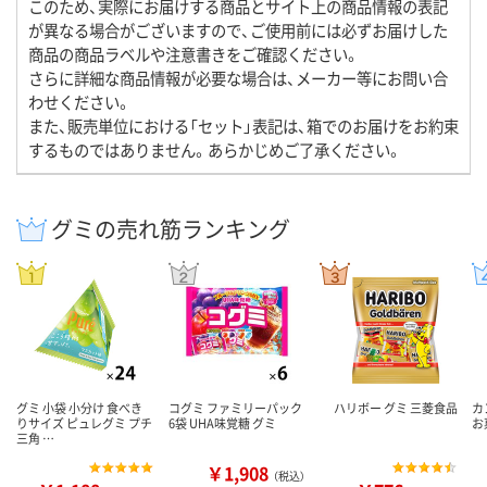
このため、実際にお届けする商品とサイト上の商品情報の表記
が異なる場合がございますので、ご使用前には必ずお届けした
商品の商品ラベルや注意書きをご確認ください。
さらに詳細な商品情報が必要な場合は、メーカー等にお問い合
わせください。
また、販売単位における「セット」表記は、箱でのお届けをお約束
するものではありません。あらかじめご了承ください。
グミの売れ筋ランキング
グミ 小袋 小分け 食べき
コグミ ファミリーパック
ハリボー グミ 三菱食品
カ
りサイズ ピュレグミ プチ
6袋 UHA味覚糖 グミ
お
三角 …
￥1,908
（税込）