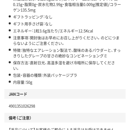
0.15g・脂質0g・炭水化物2.99g・食塩相当量0.009g(推定値)/コラー
ゲン135.5mg
ギフトラッピング：なし
ギフト用手さげ袋：なし
エネルギー：1粒3.6g当たり/エネルギー12.5Kcal
注意事項：開封後はお早めにお召し上がりください。のどにつま
らないようにご注意ください。
特徴：独特なエアレーション製法で、酸味のあるパウダーと、すっ
きりしたグレープの甘さの絶妙なコンビネーショングミ
保存方法：直射日光、高温多湿を避け冷暗所に保存してくださ
い。
包装・容器の種類：外装パッケージプラ
内容量：50g
JANコード
4901351026298
備考（ご注意）
【返品について】お客様のご都合による返品はお受けできません。