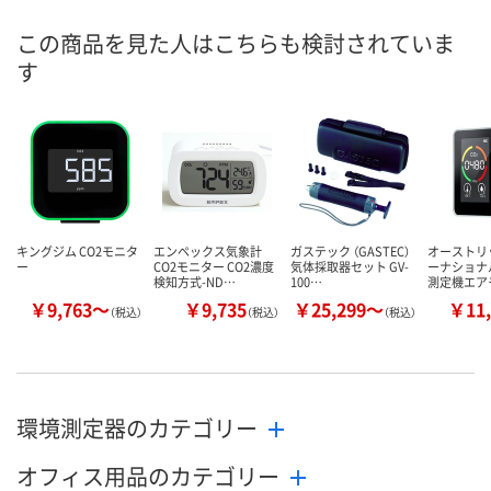
8月11日（火）
8月11日（火）
お届け日
この商品を見た人はこちらも検討されていま
す
数量
数量
お取り扱い終
した
カゴへ
カゴへ
キングジム CO2モニタ
エンペックス気象計
ガステック （GASTEC）
オーストリ
ー
CO2モニター CO2濃度
気体採取器セット GV-
ーナショナル
検知方式-ND…
100…
測定機エア
￥9,763～
￥9,735
￥25,299～
￥11,
（税込）
（税込）
（税込）
環境測定器のカテゴリー
オフィス用品のカテゴリー