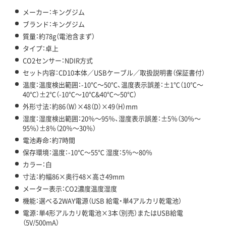
メーカー：キングジム
ブランド：キングジム
質量：約78g（電池含まず）
タイプ：卓上
CO2センサー：NDIR方式
セット内容：CD10本体／USBケーブル／取扱説明書（保証書付）
温度：温度検出範囲：-10℃～50℃、温度表示誤差：±1℃（10℃～
40℃）±2℃（-10℃～10℃&40℃～50℃）
外形寸法：約86（W）×48（D）×49（H）mm
湿度：湿度検出範囲：20％～95％、湿度表示誤差：±5％（30％～
95％）±8％（20％～30％）
電池寿命：約7時間
保存環境：温度：-10℃～55℃ 湿度：5％～80％
カラー：白
寸法：約幅86×奥行48×高さ49mm
メーター表示：CO2濃度温度湿度
機能：選べる2WAY電源（USB 給電・単4アルカリ乾電池）
電源：単4形アルカリ乾電池×3本（別売）またはUSB給電
（5V/500mA）