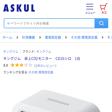
カゴ
メニュー
ホーム
計測機器
環境測定器
その他 環境測定器
キ
キングジム
ブランド：
キングジム
キングジム 卓上CO2モニター CD10シロ 1台
3.3
（
3
件のレビュー
）
ランキングを見る：
その他 環境測定器