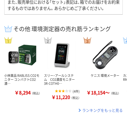
また、販売単位における「セット」表記は、箱でのお届けをお約束
するものではありません。あらかじめご了承ください。
その他 環境測定器の売れ筋ランキング
小林薬品 RABLISS CO2モ
スリー・アールシステ
ケニス 環境メーター
カ
ニター コンパクトCO2
ム CO2濃度モニター
R
濃…
3R-COTH0…
￥8,294
(
4件
)
￥18,154～
（税込）
（税込）
￥11,220
（税込）
ランキングをもっと見る