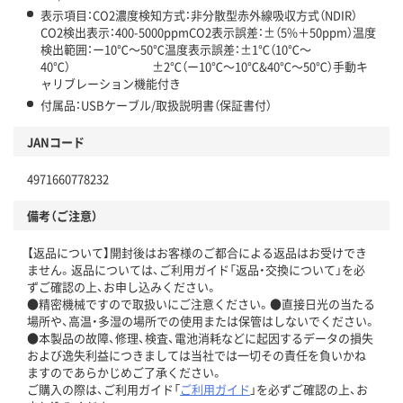
表示項目：CO2濃度検知方式：非分散型赤外線吸収方式（NDIR）
CO2検出表示：400-5000ppmCO2表示誤差：±（5%＋50ppm）温度
検出範囲：ー10℃～50℃温度表示誤差：±1℃（10℃～
40℃） ±2℃（ー10℃～10℃&40℃～50℃）手動キ
ャリブレーション機能付き
付属品：USBケーブル/取扱説明書（保証書付）
JANコード
4971660778232
備考（ご注意）
【返品について】開封後はお客様のご都合による返品はお受けでき
ません。返品については、ご利用ガイド「返品・交換について」を必
ずご確認の上、お申し込みください。
●精密機械ですので取扱いにご注意ください。●直接日光の当たる
場所や、高温・多湿の場所での使用または保管はしないでください。
●本製品の故障、修理、検査、電池消耗などに起因するデータの損失
および逸失利益につきましては当社では一切その責任を負いかね
ますのであらかじめご了承ください。
ご購入の際は、ご利用ガイド「
ご利用ガイド
」を必ずご確認の上、お