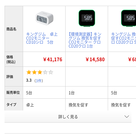
商品名
キングジム 卓上
【環境測定器】 キン
キングジム 
CO2モニター
グジム 換気を促す
促すCO2モニ
CD10シロ 5台
CO2モニター クロ
ロ CD20クロ 
CD20クロ 1台
価格
￥41,176
￥14,580
￥68
(税込)
評価
3.3
（
3件
）
5台
1台
5台
販売単位
卓上
換気を促す
換気を促す
タイプ
お申込番
詳しく見る
HE62451
KR50913
HE62077
号
あり
1点
入荷待ち
在庫