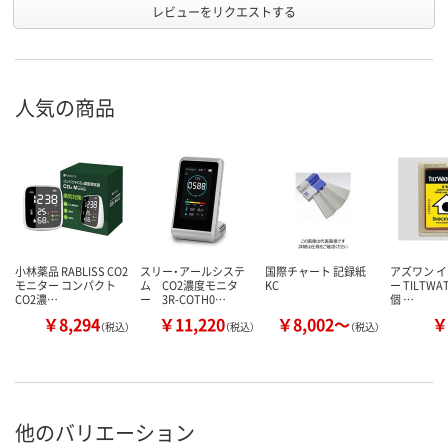
レビューをリクエストする
人気の商品
小林薬品 RABLISS CO2
スリー・アールシステ
国際チャート 記録紙
アズワン 
モニター コンパクト
ム CO2濃度モニタ
KC
ー TILTWAT
CO2濃…
ー 3R-COTH0…
個 …
￥8,294
￥11,220
￥8,002～
￥
（税込）
（税込）
（税込）
他のバリエーション