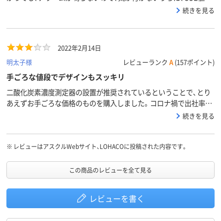
あがっていることがあり、アラーム機能付きの別製品をもう一台購
続きを見る
入しました。価格は同様機種と比べ、まずまずだと思います。電池は
使わず、PCからも独立した場所に置くためなら、USBから電源コン
セントへ差し込むためのアダプターが必要です。私はこれは、i-
2022年2月14日
phone用のものが１台あまっていたので、これを使っています。
明太子様
レビューランク
A
(157ポイント)
手ごろな値段でデザインもスッキリ
二酸化炭素濃度測定器の設置が推奨されているということで、とり
あえずお手ごろな価格のものを購入しました。コロナ禍で出社率
50％を実行中で600台の数値。100％出社だと感染リスクが大きく
続きを見る
なることが数字でわかりました。ただ、乾電池使用だと15分でオフ
になり、測定のたびに電源を入れなくてはなりません。USBで接続
となると必然的にPCの近くになり、全体のチェックにはなりそうも
※
レビューはアスクルWebサイト、LOHACOに投稿された内容です。
ありません。別売のアダプタ使用にしても、やはり卓上仕様なの
で……。これは仕方ないですね。マメに電源を入れて時々チェック
この商品のレビューを全て見る
を心がけています。
レビューを書く