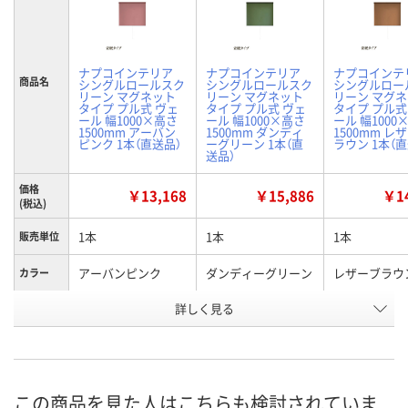
ナプコインテリア
ナプコインテリア
ナプコインテ
商品名
シングルロールスク
シングルロールスク
シングルロー
リーン マグネット
リーン マグネット
リーン マグ
タイプ プル式 ヴェ
タイプ プル式 ヴェ
タイプ プル式
ール 幅1000×高さ
ール 幅1000×高さ
ール 幅1000
1500mm アーバン
1500mm ダンディ
1500mm レ
ピンク 1本（直送品）
ーグリーン 1本（直
ラウン 1本（
送品）
価格
￥13,168
￥15,886
￥14
(税込)
1本
1本
1本
販売単位
アーバンピンク
ダンディーグリーン
レザーブラウ
カラー
お申込番
詳しく見る
E082655
E083748
E083356
号
直送品
直送品
直送品
在庫
8月25日（火）まで
8月25日（火）まで
8月25日（火）
お届け日
この商品を見た人はこちらも検討されていま