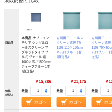
類似商品と比較
本商品：
ナプコイン
立川機工 ロールス
立川機工 ロ
テリア シングルロ
クリーン遮光 TR-
クリーン遮光 T
商品名
ールスクリーン マ
1108 110×250cm
1108 70×60
グネットタイプ プ
ネムロブルー 1台
ムロブルー 1
ル式 ヴェール 幅
（直送品）
送品）
1000×高さ1500mm
ディープブルー 1本
（直送品）
￥15,886
￥21,175
￥13
数量
数量
数量
価格
(税込)
カゴへ
カゴへ
カ