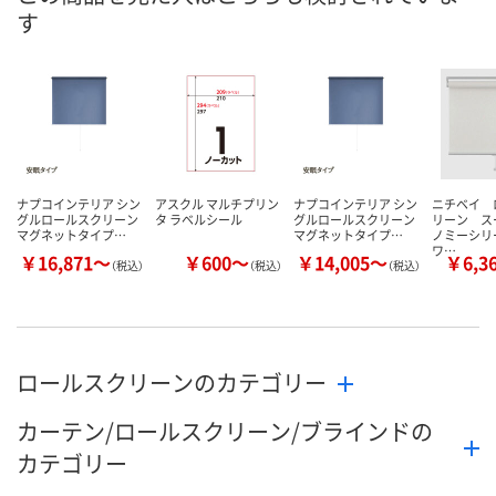
す
数量
数量
数量
カゴへ
カゴへ
カ
ナプコインテリア シン
アスクル マルチプリン
ナプコインテリア シン
ニチベイ 
グルロールスクリーン
タ ラベルシール
グルロールスクリーン
リーン ス
マグネットタイプ…
マグネットタイプ…
ノミーシリ
ワ…
￥16,871～
￥600～
￥14,005～
￥6,3
（税込）
（税込）
（税込）
ロールスクリーンのカテゴリー
カーテン/ロールスクリーン/ブラインドの
カテゴリー