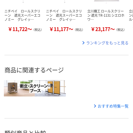
ニチベイ ロールスクリ
ニチベイ ロールスクリ
立川機工 ロールスクリー
立
ーン 遮光スーパーエコ
ーン 遮光スーパーエコ
ン 遮光 TR-1131 シエロホ
ン
ノミー グレイッ…
ノミー グレイッ…
ワ…
ル
￥11,722～
￥11,177～
￥23,177～
（税込）
（税込）
（税込）
ランキングをもっと見る
商品に関連するページ
おすすめ特集一覧