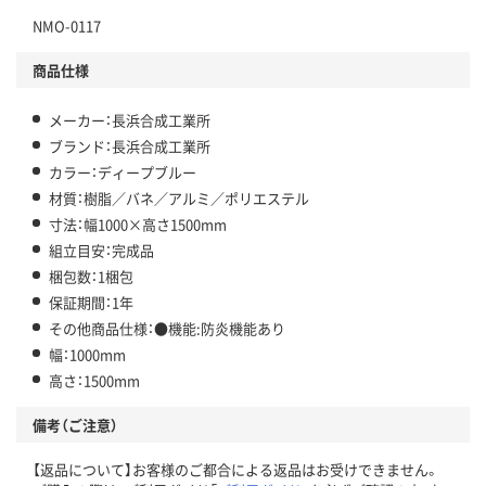
NMO-0117
商品仕様
メーカー：長浜合成工業所
ブランド：長浜合成工業所
カラー：ディープブルー
材質：樹脂／バネ／アルミ／ポリエステル
寸法：幅1000×高さ1500mm
組立目安：完成品
梱包数：1梱包
保証期間：1年
その他商品仕様：●機能:防炎機能あり
幅：1000mm
高さ：1500mm
備考（ご注意）
【返品について】お客様のご都合による返品はお受けできません。