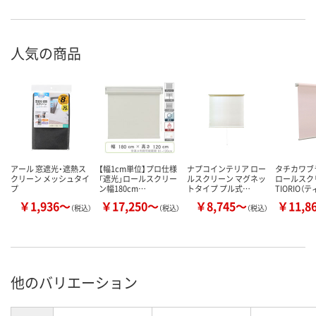
人気の商品
アール 窓遮光・遮熱ス
【幅1cm単位】プロ仕様
ナプコインテリア ロー
タチカワ
クリーン メッシュタイ
「遮光」ロールスクリー
ルスクリーン マグネッ
ロールス
プ
ン幅180cm…
トタイプ プル式…
TIORIO（
￥1,936～
￥17,250～
￥8,745～
￥11,8
（税込）
（税込）
（税込）
他のバリエーション