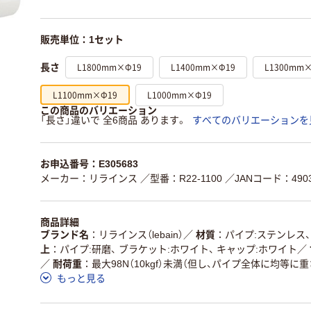
販売単位：1セット
L1800mm×Φ19
L1400mm×Φ19
L1300mm
長さ
L1100mm×Φ19
L1000mm×Φ19
この商品のバリエーション
「長さ」違いで 全6商品 あります。
すべてのバリエーションを
お申込番号：E305683
メーカー：リラインス
／型番：R22-1100
／JANコード：49034
商品詳細
ブランド名
リラインス（lebain）
／
材質
パイプ:ステンレス、
上
パイプ:研磨、 ブラケット:ホワイト、 キャップ:ホワイト
／
／
耐荷重
最大98N（10kgf）未満（但し、パイプ全体に均等に
もっと見る