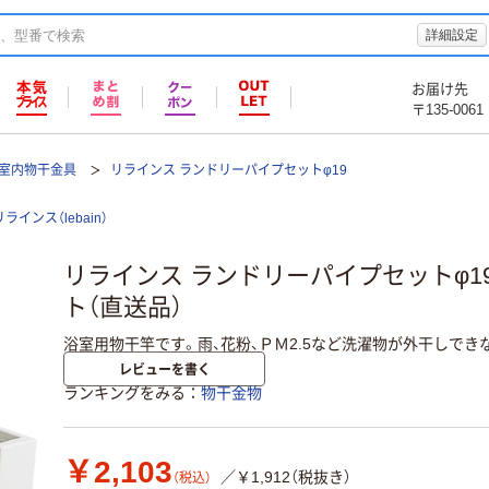
詳細設定
お届け先
〒135-0061
室内物干金具
リラインス ランドリーパイプセットφ19
リラインス（lebain）
リラインス ランドリーパイプセットφ19 R2
ト（直送品）
浴室用物干竿です。雨、花粉、ＰＭ2.5など洗濯物が外干しでき
レビューを書く
ランキングをみる
物干金物
￥2,103
／￥1,912（税抜き）
（税込）