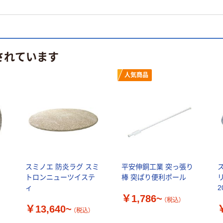
されています
人気商品
スミノエ 防炎ラグ スミ
平安伸銅工業 突っ張り
ス
トロンニューツイステ
棒 突ぱり便利ポール
ィ
2
￥1,786~
（税込）
￥13,640~
（税込）