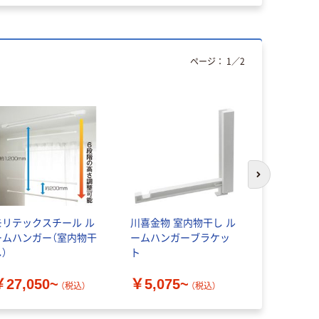
ページ：
1
／
2
次のスライド
モリテックスチール ル
川喜金物 室内物干し ル
川喜金物 
ームハンガー（室内物干
ームハンガーブラケッ
ーブラケッ
）
ト
￥5,991
￥27,050~
￥5,075~
（税込）
（税込）