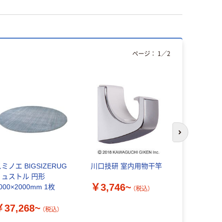
ページ：
1
／
2
次のスライド
ミノエ BIGSIZERUG
川口技研 室内用物干竿
ガードロッ
リュストル 円形
らん錠（外開
￥3,746~
000×2000mm 1枚
関扉用補助
（税込）
￥37,268~
￥10,52
（税込）