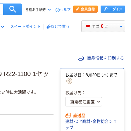
ヘルプ
各種お手続き
0
スイートポイント
あとで買う
カゴ
点
商品情報を印刷する
2-1100 1セッ
お届け日：8月20日（木）まで
ない時に大活躍です。
お届け先：
直送品
建材・DIY商材・金物総合ショ
ップ