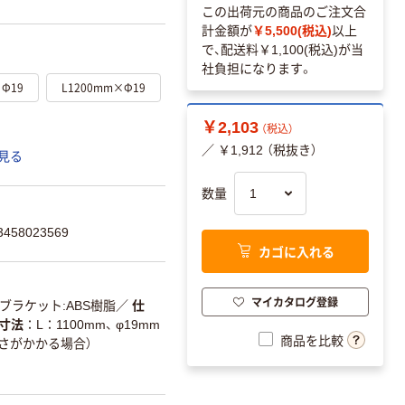
この出荷元の商品のご注文合
計金額が
￥5,500(税込)
以上
で、配送料
￥1,100(税込)
が当
社負担になります。
×Φ19
L1200mm×Φ19
￥2,103
（税込）
／ ￥1,912 （税抜き）
見る
数量
58023569
カゴに入れる
マイカタログ登録
ブラケット:ABS樹脂
／
仕
寸法
L：1100mm、 φ19mm
商品を比較
重さがかかる場合）