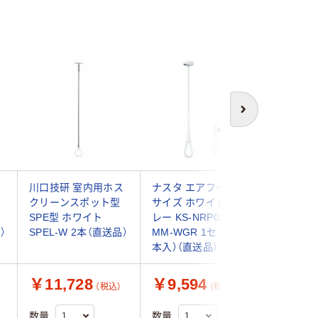
次へ
ス
川口技研 室内用ホス
ナスタ エアフープ M
ナスタ 
クリーンスポット型
サイズ ホワイト×グ
（室内物
SPE型 ホワイト
レー KS-NRP020-
イト×グレ
）
SPEL-W 2本（直送品）
MM-WGR 1セット（2
NRP020
本入）（直送品）
品）
￥11,728
￥9,594
￥5,0
（税込）
（税込）
数量
数量
数量