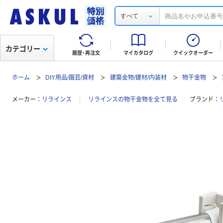
すべて
カテゴリー
履歴・再注文
マイカタログ
クイックオーダー
ホーム
DIY用品/園芸/資材
建築金物/建材/内装材
物干金物
メーカー
リラインス
リラインスの物干金物を全て見る
ブランド