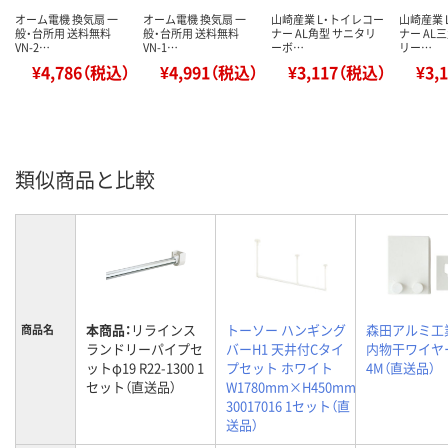
オーム電機 換気扇 一
オーム電機 換気扇 一
山崎産業 L・トイレコー
山崎産業 
般・台所用 送料無料
般・台所用 送料無料
ナー AL角型 サニタリ
ナー AL
VN-2…
VN-1…
ーボ…
リー…
¥4,786（税込）
¥4,991（税込）
¥3,117（税込）
¥3,
類似商品と比較
本商品：
リラインス
トーソー ハンギング
森田アルミ工
商品名
ランドリーパイプセ
バーH1 天井付Cタイ
内物干ワイヤー
ットφ19 R22-1300 1
プセット ホワイト
4M（直送品）
セット（直送品）
W1780mm×H450mm
30017016 1セット（直
送品）