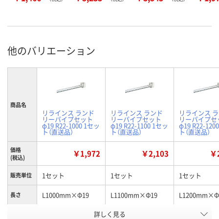
他のバリエーション
商品名
リラインス ランド
リラインス ランド
リラインス 
リーパイプセット
リーパイプセット
リーパイプセ
φ19 R22-1000 1セッ
φ19 R22-1100 1セッ
φ19 R22-120
ト（直送品）
ト（直送品）
ト（直送品）
価格
￥1,972
￥2,103
￥2
(税込)
1セット
1セット
1セット
販売単位
L1000mm×Φ19
L1100mm×Φ19
L1200mm×Φ
長さ
お申込番
詳しく見る
E305685
E305683
E305682