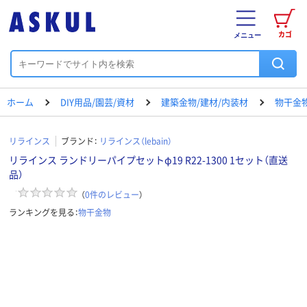
カゴ
メニュー
ホーム
DIY用品/園芸/資材
建築金物/建材/内装材
物干金
リラインス
ブランド：
リラインス（lebain）
リラインス ランドリーパイプセットφ19 R22-1300 1セット（直送
品）
（
0
件のレビュー
）
ランキングを見る：
物干金物