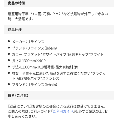
商品の特徴
浴室用物干竿です。雨、花粉、ＰＭ2.5など洗濯物が外干しできない
時に大活躍です。
商品仕様
メーカー：リラインス
ブランド：リラインス（lebain）
カラー：ブラケット：ホワイトパイプ：研磨キャップ：ホワイト
長さ：L1300mm×Φ19
寸法：L1300mmxΦ19耐荷重：最大10kgf未満
材質 ※お手元に届いた商品を必ずご確認ください：ブラケッ
ト：ABS樹脂パイプ：ステンレス
ブランド：リラインス（lebain）
備考（ご注意）
【返品について】お客様のご都合による返品はお受けできません。
ご購入の際は、ご利用ガイド「
ご利用ガイド
」を必ずご確認の上、お
申し込みください。