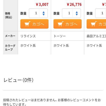
￥3,007
￥26,776
￥7
数量
数量
数量
価格
(税込)
カゴへ
カゴへ
カ
リラインス
トーソー
森田アルミ工
メーカー
ホワイト系
ホワイト系
ホワイト系
カラーグ
ループ
レビュー（0件）
投稿されたレビューはまだありません。お客様のレビューコメントをお
待ちしています。