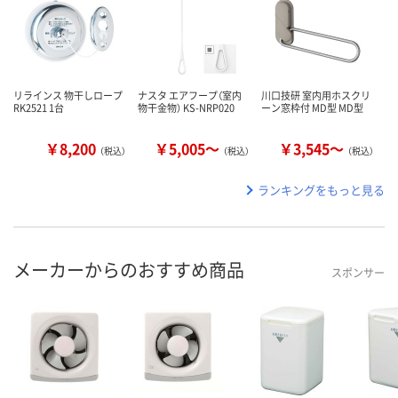
リラインス 物干しロープ
ナスタ エアフープ（室内
川口技研 室内用ホスクリ
RK2521 1台
物干金物） KS-NRP020
ーン窓枠付 MD型 MD型
￥8,200
￥5,005～
￥3,545～
（税込）
（税込）
（税込）
ランキングをもっと見る
メーカーからのおすすめ商品
スポンサー