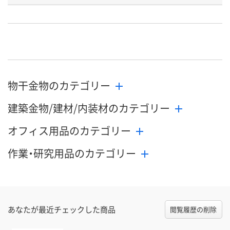
号
直送品
直送品
直送品
在庫
8月26日（水）まで
8月26日（水）まで
8月26日（水）
お届け日
数量
数量
数量
物干金物のカテゴリー
カゴへ
カゴへ
カ
建築金物/建材/内装材のカテゴリー
オフィス用品のカテゴリー
作業・研究用品のカテゴリー
あなたが最近チェックした商品
閲覧履歴の削除