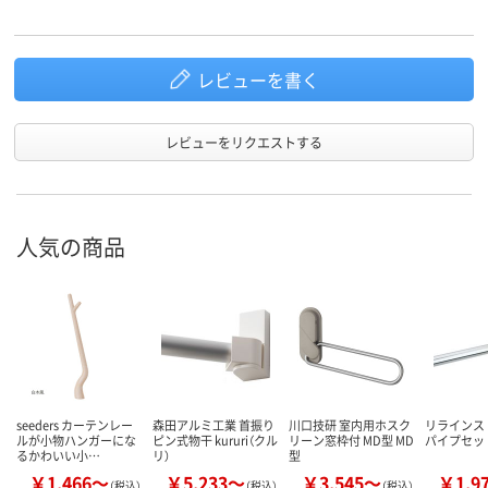
レビューを書く
レビューをリクエストする
人気の商品
seeders カーテンレー
森田アルミ工業 首振り
川口技研 室内用ホスク
リラインス
ルが小物ハンガーにな
ピン式物干 kururi（クル
リーン窓枠付 MD型 MD
パイプセット
るかわいい小…
リ）
型
￥1,466～
￥5,233～
￥3,545～
￥1,9
（税込）
（税込）
（税込）