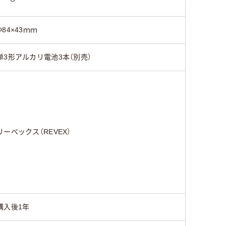
Φ84×43ｍｍ
単3形アルカリ電池3本（別売）
リーべックス（REVEX）
購入後1年