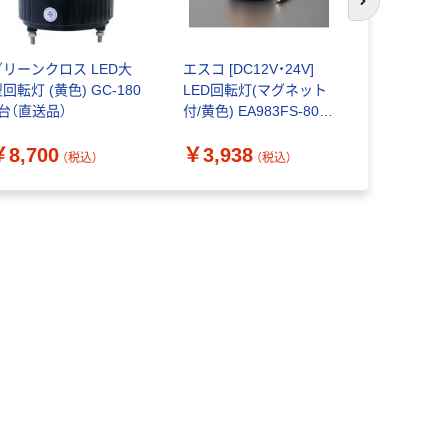
次のスライド
グリーンクロス LED大
エスコ [DC12V・24V]
ホーンスピ
回転灯 (黄色) GC-180
LED回転灯(マグネット
型電子音回
1台（直送品）
付/黄色) EA983FS-800
￥43,80
1個（直送品）
￥8,700
￥3,938
（税込）
（税込）