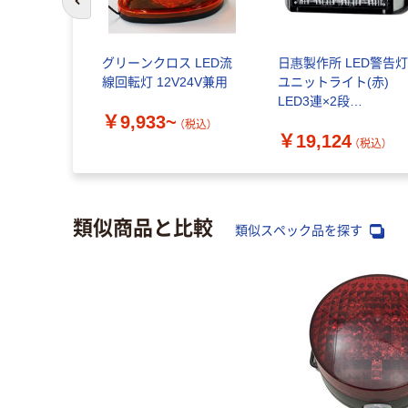
前のスライドへ
グリーンクロス LED流
日惠製作所 LED警告
線回転灯 12V24V兼用
ユニットライト(赤)
LED3連×2段
￥9,933~
NY9400DSR 1個 65-
（税込）
￥19,124
3749-44（直送品）
（税込）
類似商品と比較
類似スペック品を探す