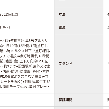
LED回転灯
寸法
P44）
電源
ED×4個●使用電池:単3形アルカリ
命:1日10回(15秒間/1回)点灯し
:暗い時10ルクス以下で点灯/明る
ッチで選択)●点灯時間:約15秒間
感知範囲(度):上下方向約120、左
ブランド
m):約3まで●設置場所:屋外又は室
防雨・防沫・防塵形(IP44)●本体
):約104(電池を含まない質量)●寸
取付プレートを除く)●付属品:取付ネジ
個、両面テープ×1枚、取付プレート
保証期間