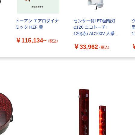
灯
トーアン エアロダイナ
センサー付LED回転灯
ミック HZF 黄
φ120 ニコトーチ・
型
120(赤) AC100V 人感セ
￥115,134~
ンサー仕様 ブザー付
（税込）
￥33,962
VL12R-100BPR/UJ 1個
（税込）
（直送品）