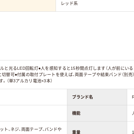
レッド系
ルと光るLED回転灯●人を感知すると15秒間点灯します（人が前にい
と切替可●付属の取付プレートを使えば、両面テープや結束バンド（別売
す。（単3アルカリ電池×3本）
ブランド名
機能
ット、ネジ、両面テープ、バンドや
重量