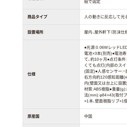
紐で固定
商品タイプ
人の動きに反応して光る
設置場所
屋内、屋外軒下（防沫仕様I
●光源:0.06WレッドL
電池×3本(別売)●電池寿
て、約10ヶ月●点灯条件
くても点灯(内部のスイ
(固定)●人感センサー:・
仕様
右方向約120感知距離(
内(壁面又は台上に設置)●
材質:ABS樹脂●重量(g
法(mm):φ84×43(
×1本、壁面樹脂リブ×1
原産国
中国