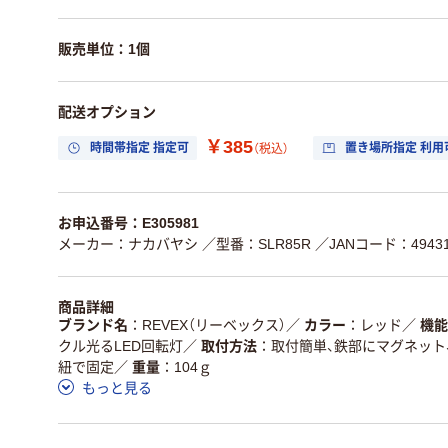
販売単位：1個
配送オプション
￥385
時間帯指定 指定可
置き場所指定 利用
（税込）
お申込番号：E305981
メーカー：ナカバヤシ
／型番：SLR85R
／JANコード：49431
商品詳細
ブランド名
REVEX（リーベックス）
／
カラー
レッド
／
機能
クル光るLED回転灯
／
取付方法
取付簡単、鉄部にマグネット
紐で固定
／
重量
104ｇ
もっと見る