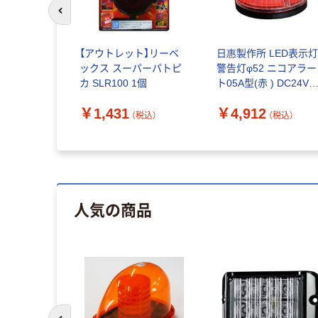
前のスライドへ
【アウトレット】リーベ
日惠製作所 LED表示灯
ックス スーパーパトピ
警告灯φ52 ニコアラー
カ SLR100 1個
ト05A型(赤 ) DC24V
VC05A-D24THR 1個
￥1,431
￥4,912
62-8143-61（直送品）
（税込）
（税込）
人気の商品