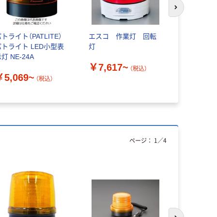
次のスライド
トライト（PATLITE）
エスコ 作業灯 回転
トーアン 
パトライト LED小型表
灯
LED回転灯
灯 NE-24A
乾電池式）
￥7,617~
（税込）
￥5,069~
￥8,926
（税込）
ページ：
1
／
4