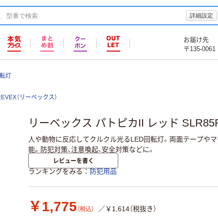
詳細設定
お届け先
〒135-0061
転灯
REVEX（リーベックス）
リーベックス パトピカII レッド SLR85
人や動物に反応してクルクル光るLED回転灯。両面テープや
能。防犯対策、注意喚起、安全対策などに。
レビューを書く
ランキングをみる
防犯用品
￥1,775
／￥1,614（税抜き）
（税込）