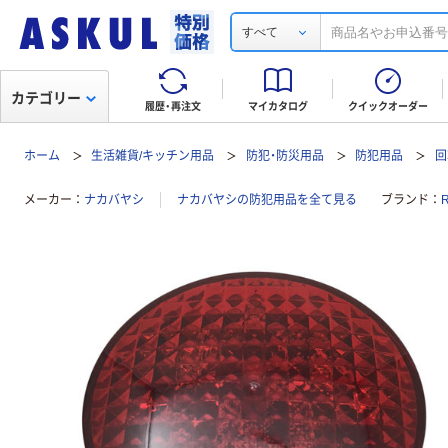
すべて
カテゴリー
履歴・再注文
マイカタログ
クイックオーダー
ホーム
生活雑貨/キッチン用品
防犯・防災用品
防犯用品
回
メーカー
ナカバヤシ
ナカバヤシの防犯用品を全て見る
ブランド