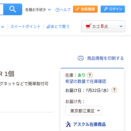
ヘルプ
各種お手続き
0
スイートポイント
あとで買う
カゴ
点
商品情報を印刷する
R 1個
在庫：
あり
希望の数量で在庫確認
マグネットなどで簡単取付可
お届け日：7月22日（水）
お届け先：
アスクル在庫商品