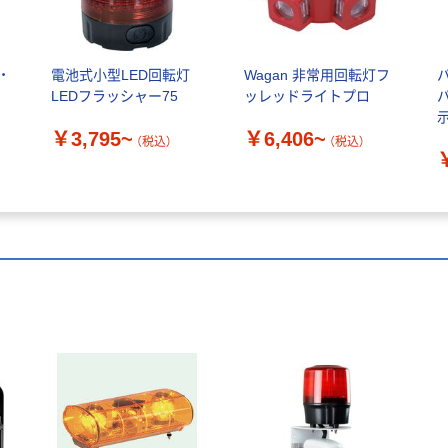
・
電池式小型LED回転灯
Wagan 非常用回転灯フ
パ
LEDフラッシャー75
ッレッドライトプロ
示
￥3,795~
￥6,406~
（税込）
（税込）