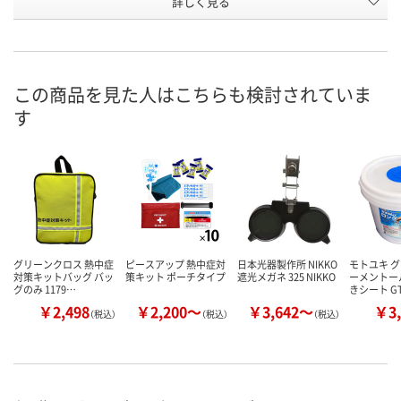
詳しく見る
E342198
E342199
E342201
号
直送品
直送品
直送品
在庫
8月31日（月）まで
8月31日（月）まで
8月31日（月）
お届け日
この商品を見た人はこちらも検討されていま
す
数量
数量
数量
カゴへ
カゴへ
カ
グリーンクロス 熱中症
ピースアップ 熱中症対
日本光器製作所 NIKKO
モトユキ 
対策キットバッグ バッ
策キット ポーチタイプ
遮光メガネ 325 NIKKO
ーメントー
グのみ 1179…
きシート GT
￥2,498
￥2,200～
￥3,642～
￥3,
（税込）
（税込）
（税込）