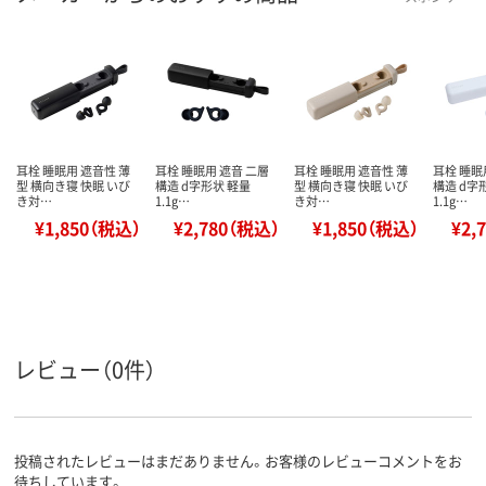
耳栓 睡眠用 遮音性 薄
耳栓 睡眠用 遮音 二層
耳栓 睡眠用 遮音性 薄
耳栓 睡眠
型 横向き寝 快眠 いび
構造 d字形状 軽量
型 横向き寝 快眠 いび
構造 d字
き対…
1.1g…
き対…
1.1g…
¥1,850（税込）
¥2,780（税込）
¥1,850（税込）
¥2,
レビュー（0件）
投稿されたレビューはまだありません。お客様のレビューコメントをお
待ちしています。