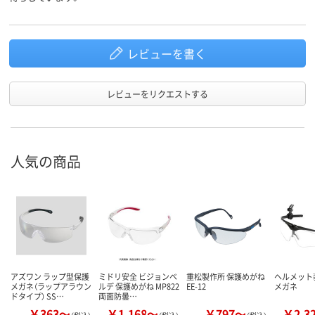
レビューを書く
レビューをリクエストする
人気の商品
アズワン ラップ型保護
ミドリ安全 ビジョンベ
重松製作所 保護めがね
ヘルメット
メガネ（ラップアラウン
ルデ 保護めがね MP822
EE-12
メガネ
ドタイプ） SS…
両面防曇…
￥363～
￥1,168～
￥797～
￥2,3