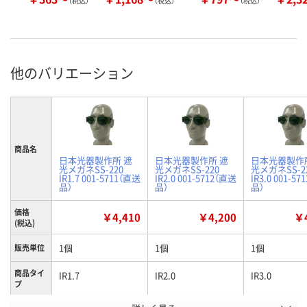
（税込）
（税込）
（税込）
他のバリエーション
商品名
日本光器製作所 遮
日本光器製作所 遮
日本光器製作
光メガネSS-220
光メガネSS-220
光メガネSS-2
IR1.7 001-5711（直送
IR2.0 001-5712（直送
IR3.0 001-5
品）
品）
品）
価格
￥4,410
￥4,200
￥4
(税込)
1個
1個
1個
販売単位
商品タイ
IR1.7
IR2.0
IR3.0
プ
お申込番