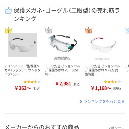
保護メガネ・ゴーグル（二眼型）の売れ筋ラ
ンキング
アズワン ラップ型保護メ
ミドリ安全 ビジョンベル
ミドリ安全 ビジョンベル
二
ガネ（ラップアラウンドタ
デ 保護めがね VSー305F
デ 保護めがね MP822 両
_5
イプ） SS…
40…
面防曇…
￥2,981
（税込）
￥363～
￥1,168～
（税込）
（税込）
ランキングをもっと見る
メーカーからのおすすめ商品
スポンサー