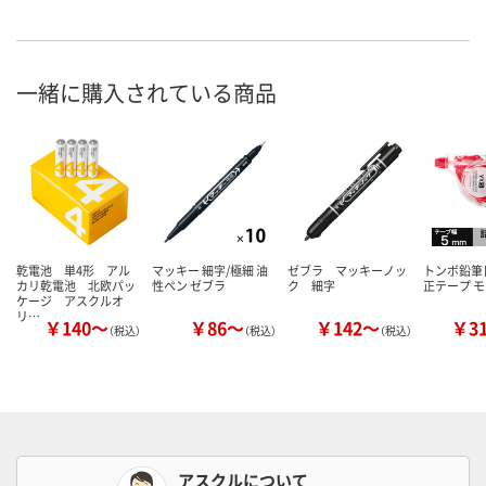
一緒に購入されている商品
乾電池 単4形 アル
マッキー 細字/極細 油
ゼブラ マッキーノッ
トンボ鉛筆【
カリ乾電池 北欧パッ
性ペン ゼブラ
ク 細字
正テープ モ
ケージ アスクルオ
リ…
￥140～
￥86～
￥142～
￥3
（税込）
（税込）
（税込）
アスクルについて