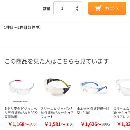
数量
カゴへ
1件目～2件目（2件中）
この商品を見た人はこちらも見ています
ミドリ安全 ビジョンベ
スリーエム ジャパン 3
山本光学 保護眼鏡一眼
スリーエム
ルデ 保護めがね MP822
Ｍ 保護めがね セキュア
型 LF-301
3M セキュ
両面防曇…
フィット
クリアレン
￥1,168～
￥1,581～
￥1,626～
￥1,3
（税込）
（税込）
（税込）