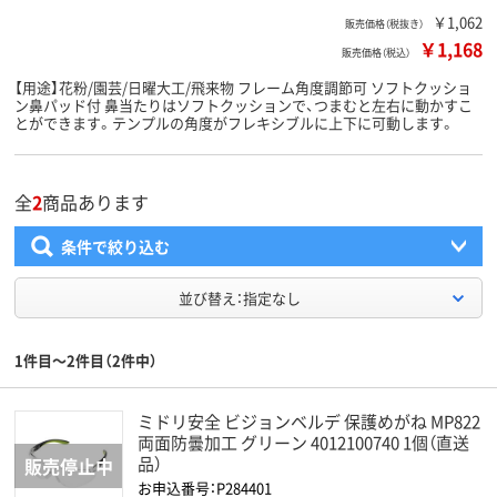
￥1,062
販売価格（税抜き）
￥1,168
販売価格（税込）
【用途】花粉/園芸/日曜大工/飛来物 フレーム角度調節可 ソフトクッショ
ン鼻パッド付 鼻当たりはソフトクッションで、つまむと左右に動かすこ
とができます。テンプルの角度がフレキシブルに上下に可動します。
全
2
商品あります
条件で絞り込む
並び替え：指定なし
1件目～2件目（2件中）
ミドリ安全 ビジョンベルデ 保護めがね MP822
両面防曇加工 グリーン 4012100740 1個（直送
品）
お申込番号：P284401