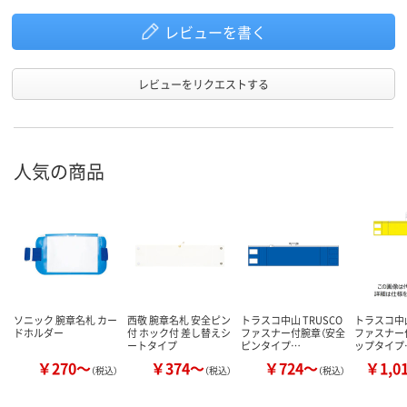
レビューを書く
レビューをリクエストする
人気の商品
ソニック 腕章名札 カー
西敬 腕章名札 安全ピン
トラスコ中山 TRUSCO
トラスコ中山
ドホルダー
付 ホック付 差し替えシ
ファスナー付腕章（安全
ファスナー
ートタイプ
ピンタイプ…
ップタイプ
￥270～
￥374～
￥724～
￥1,0
（税込）
（税込）
（税込）