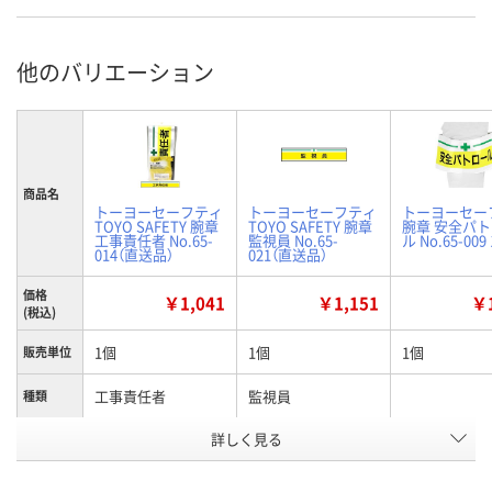
他のバリエーション
商品名
トーヨーセーフティ
トーヨーセーフティ
トーヨーセー
TOYO SAFETY 腕章
TOYO SAFETY 腕章
腕章 安全パ
工事責任者 No.65-
監視員 No.65-
ル No.65-009
014（直送品）
021（直送品）
価格
￥1,041
￥1,151
￥1
(税込)
1個
1個
1個
販売単位
工事責任者
監視員
種類
お申込番
詳しく見る
E346413
E346414
E346410
号