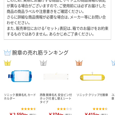
が異なる場合がございますので、ご使用前には必ずお届けした
商品の商品ラベルや注意書きをご確認ください。
さらに詳細な商品情報が必要な場合は、メーカー等にお問い合
わせください。
また、販売単位における「セット」表記は、箱でのお届けをお約束
するものではありません。あらかじめご了承ください。
腕章の売れ筋ランキング
ソニック 腕章名札 カード
西敬 腕章名札 安全ピン付
ソニック クリップ付腕章
ユ
ホルダー
ホック付 差し替えシート
章
タイプ
￥2,550～
￥374～
￥415～
（税込）
（税込）
（税込）