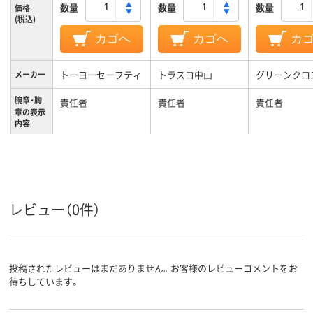
数量
数量
数量
価格
(税込)
カゴへ
カゴへ
カ
トーヨーセーフティ
トラスコ中山
グリーンクロ
メーカー
腕章・胸
責任者
責任者
責任者
章の表示
内容
作業責任者、腕章
作業責任者、腕章
安全衛生責任
章
種類
レビュー（0件）
投稿されたレビューはまだありません。お客様のレビューコメントをお
待ちしています。