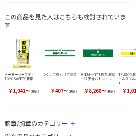
あり
あり
あり
在庫
9月3日（木）まで
9月3日（木）まで
8月9日（日）
お届け日
この商品を見た人はこちらも検討されていま
す
数量
数量
数量
カゴへ
カゴへ
カ
トーヨーセーフティ
つくし工房 ヘリア腕章
日本緑十字社 腕章 腕章
TRUSCO 
TOYO SAFETY 腕章
ー12 安全パトロール
ールダブル加工
T…
￥1,041～
￥407～
￥8,260～
￥1,0
（税込）
（税込）
（税込）
腕章/胸章のカテゴリー