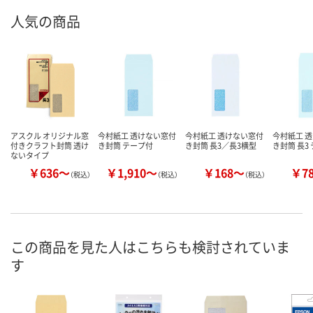
人気の商品
アスクル オリジナル窓
今村紙工 透けない窓付
今村紙工 透けない窓付
今村紙工 
付きクラフト封筒 透け
き封筒 テープ付
き封筒 長3／長3横型
き封筒 長3
ないタイプ
￥636～
￥1,910～
￥168～
￥7
（税込）
（税込）
（税込）
この商品を見た人はこちらも検討されていま
す