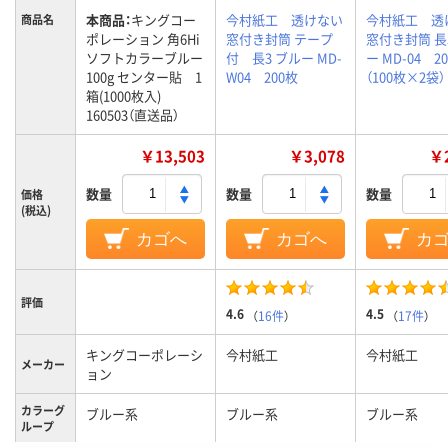
本商品：
キングコー
今村紙工 透けない
今村紙工 透
商品名
ポレーション 角6Hi
窓付き封筒 テープ
窓付き封筒 長
ソフトカラーブルー
付 長3 ブルー MD-
ー MD-04 2
100g センター貼 1
W04 200枚
（100枚×2袋）
箱(1000枚入)
160503（直送品）
￥13,503
￥3,078
￥2
数量
数量
数量
価格
(税込)
カゴへ
カゴへ
カ
評価
4.6
4.5
（
16件
）
（
17件
）
キングコーポレーシ
今村紙工
今村紙工
メーカー
ョン
カラーグ
ブルー系
ブルー系
ブルー系
ループ