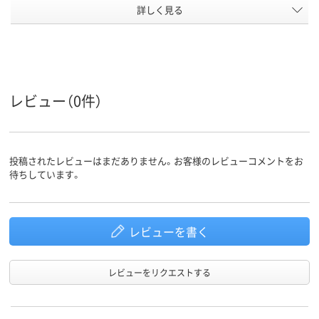
テープ/接
詳しく見る
テープ・のりなし
テープ付
テープなし
着
なし
なし
なし
〒枠
なし
あり
あり
窓の有無
レビュー（0件）
留め具の
なし
なし
なし
有無
封筒裏面
センター貼り
センター貼り
センター貼り
の貼り方
投稿されたレビューはまだありません。お客様のレビューコメントをお
アスクル
待ちしています。
商品環境
スコア
レビューを書く
レビューをリクエストする