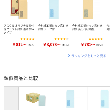
アスクル オリジナル窓付
今村紙工 透けない窓付き
今村紙工 透けない窓付き
今
きクラフト封筒 透けない
封筒 テープ付
封筒 長3／長3横型
封
タイプ
￥812～
￥3,078～
￥781～
（税込）
（税込）
（税込）
ランキングをもっと見る
類似商品と比較