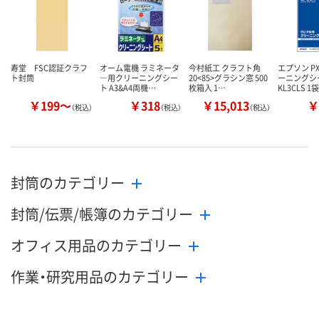
寿堂 FSC認証クラフ
オーム電機 ラミネータ
今村紙工 クラフト角
エプソン P
ト封筒
―用クリーニングシー
20<85>グラシン窓 500
ーニングシ
ト A3&A4両機…
枚箱入 1…
KL3CLS 1
￥199～
￥318
￥15,013
￥
（税込）
（税込）
（税込）
封筒のカテゴリー
封筒/伝票/帳簿のカテゴリー
オフィス用品のカテゴリー
作業・研究用品のカテゴリー