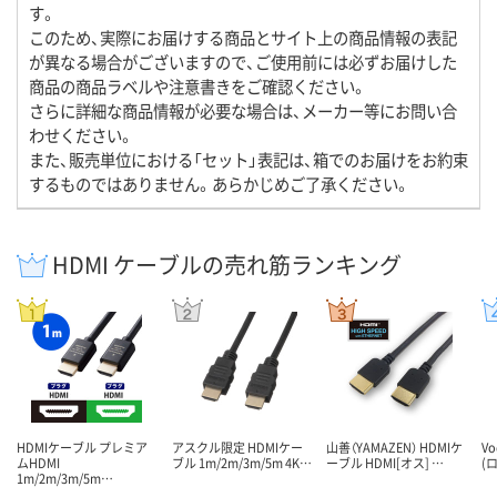
す。
このため、実際にお届けする商品とサイト上の商品情報の表記
が異なる場合がございますので、ご使用前には必ずお届けした
商品の商品ラベルや注意書きをご確認ください。
さらに詳細な商品情報が必要な場合は、メーカー等にお問い合
わせください。
また、販売単位における「セット」表記は、箱でのお届けをお約束
するものではありません。あらかじめご了承ください。
HDMI ケーブルの売れ筋ランキング
HDMIケーブル プレミア
アスクル限定 HDMIケー
山善（YAMAZEN） HDMIケ
V
ムHDMI
ブル 1m/2m/3m/5m 4K…
ーブル HDMI[オス] …
(
1m/2m/3m/5m…