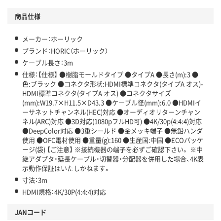
商品仕様
メーカー：ホーリック
ブランド：HORIC（ホーリック）
ケーブル長さ：3m
仕様：【仕様】 ●樹脂モールドタイプ ●タイプA ●長さ(m):3 ●
色:ブラック ●コネクタ形状:HDMI標準コネクタ(タイプA オス)-
HDMI標準コネクタ(タイプA オス) ●コネクタサイズ
(mm):W19.7×H11.5×D43.3 ●ケーブル径(mm):6.0 ●HDMIイ
ーサネットチャンネル(HEC)対応 ●オーディオリターンチャン
ネル(ARC)対応 ●3D対応(1080pフルHD可) ●4K/30p(4:4:4)対応
●DeepColor対応 ●3重シールド ●金メッキ端子 ●無鉛ハンダ
使用 ●OFC電材使用 ●重量(g):160 ●生産国:中国 ●ECOパッケ
ージ(袋) 【ご注意】 ※接続機器の端子を必ずご確認下さい。 ※中
継アダプタ・延長ケーブル・切替器・分配器を併用した場合、4K表
示動作保証はいたしかねます。
寸法：3m
HDMI規格：4K/30P(4:4:4)対応
JANコード