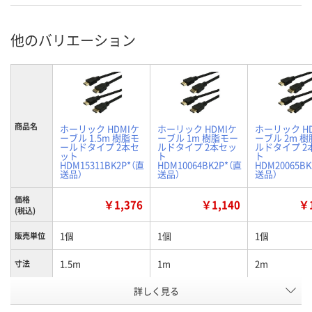
他のバリエーション
商品名
ホーリック HDMIケ
ホーリック HDMIケ
ホーリック H
ーブル 1.5m 樹脂モ
ーブル 1m 樹脂モー
ーブル 2m 
ールドタイプ 2本セ
ルドタイプ 2本セッ
ルドタイプ 2
ット
ト
ト
HDM15311BK2P*（直
HDM10064BK2P*（直
HDM20065BK
送品）
送品）
送品）
価格
￥1,376
￥1,140
￥1
(税込)
1個
1個
1個
販売単位
1.5m
1m
2m
寸法
お申込番
詳しく見る
E689176
E689172
E689177
号