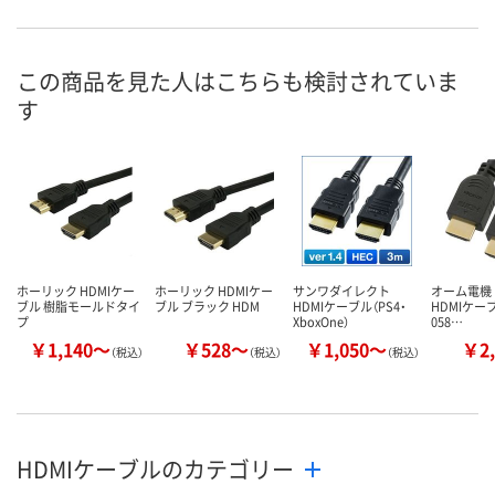
直送品
直送品
直送品
在庫
お届け日
この商品を見た人はこちらも検討されていま
す
お取り扱い終了しま
お取り扱い終了しま
お取り扱い終
した
した
した
ホーリック HDMIケー
ホーリック HDMIケー
サンワダイレクト
オーム電機
ブル 樹脂モールドタイ
ブル ブラック HDM
HDMIケーブル（PS4・
HDMIケーブル
プ
XboxOne）
058…
￥1,140～
￥528～
￥1,050～
￥2,
（税込）
（税込）
（税込）
HDMIケーブルのカテゴリー