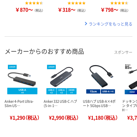
￥870～
￥318～
￥798～
（税込）
（税込）
（税込）
ランキングをもっと見る
メーカーからのおすすめ商品
スポンサー
Anker 4-Port Ultra-
Anker 332 USB-C ハブ
USBハブ USB-A×4ポ
ドッキン
Slim US…
(5-in-1…
ート 5Gbps USB…
ン タイプC
H…
¥1,290（税込）
¥2,990（税込）
¥1,180（税込）
¥3,