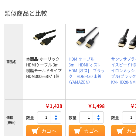
類似商品と比較
本商品：
ホーリック
HDMIケーブル
サンワサプラ
商品名
HDMIケーブル 3m
3m HDMI[オス]-
イスピードHD
樹脂モールドタイプ
HDMI[オス] ブラッ
イロンメッシ
HDM30066BK* 1個
ク HDB-430 山善
ブル(ブラック・
（YAMAZEN）
KM-HD20-NM
￥1,428
￥1,498
￥3
数量
数量
数量
価格
(税込)
カゴへ
カゴへ
カ