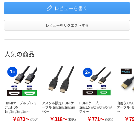
レビューを書く
レビューをリクエストする
人気の商品
HDMIケーブル プレミ
アスクル限定 HDMIケ
HDMI ケーブル
山善（YAMAZ
アムHDMI
ーブル 1m/2m/3m/5m
1m/1.5m/2m/3m/5m/
ケーブル HD
1m/2m/3m/5m…
4K…
ワイ…
…
￥870～
￥318～
￥771～
￥7
（税込）
（税込）
（税込）