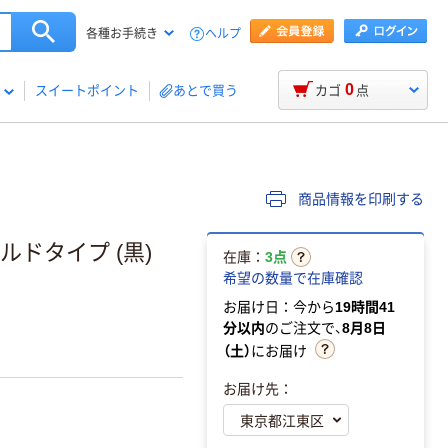
ヘルプ
各種お手続き
0
スイートポイント
あとで買う
カゴ
点
商品情報を印刷する
ルドタイプ (黒)
在庫：
3点
希望の数量で在庫確認
お届け日：今から
19時間41
分以内
のご注文で、
8月8日
（土）
にお届け
お届け先：