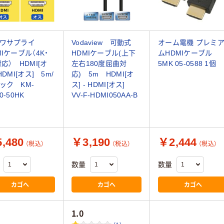
ンワサプライ
Vodaview 可動式
オーム電機 プレミ
MIケーブル（4K・
HDMIケーブル(上下
ムHDMIケーブル
対応） HDMI[オ
左右180度屈曲対
5MK 05-0588 1個
HDMI[オス] 5m/
応) 5m HDMI[オ
ック KM-
ス] - HDMI[オス]
0-50HK
VV-F-HDMI050AA-B
,480
￥3,190
￥2,444
（税込）
（税込）
（税込）
数量
数量
カゴへ
カゴへ
カゴへ
1.0