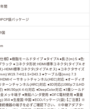
1年間
OPCP袋パッケージ
中国
5m
【仕様】 ●樹脂モールドタイプ ●タイプA ●長さ(m):5 ●色:
ブラック ●コネクタ形状:HDMI標準コネクタ(タイプA オ
ス)-HDMI標準コネクタ(タイプA オス) ●コネクタサイズ
(mm):W19.7×H11.5×D43.3 ●ケーブル径(mm):7.3
●HDMIイーサネットチャンネル(HEC)対応 ●オーディオ
リターンチャンネル(ARC)対応 ●3D対応(1080pフルHD
可) ●4K/30p(4:4:4)対応 ●DeepColor対応 ●3重シールド
●金メッキ端子 ●無鉛ハンダ使用 ●OFC電材使用 ●重量
(g):350 ●生産国:中国 ●ECOパッケージ(袋) 【ご注意】 ※
接続機器の端子を必ずご確認下さい。 ※中継アダプタ・