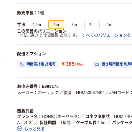
販売単位：1個
1.5m
5m
3m
2m
1m
寸法
この商品のバリエーション
「寸法」違いで 全2商品 あります。
すべてのバリエーションを
配送オプション
￥385
時間帯指定 指定可
置き場所指定 利用
（税込）
お申込番号：E689175
メーカー：ホーリック
／型番：HDM50067BK*
／JANコード：4
商品詳細
ブランド名
HORIC（ホーリック）
／
コネクタ形状
HDMI（タ
A／オス）
／
保証期間
1年間
／
ケーブル長
5m
／
パッケー
もっと見る