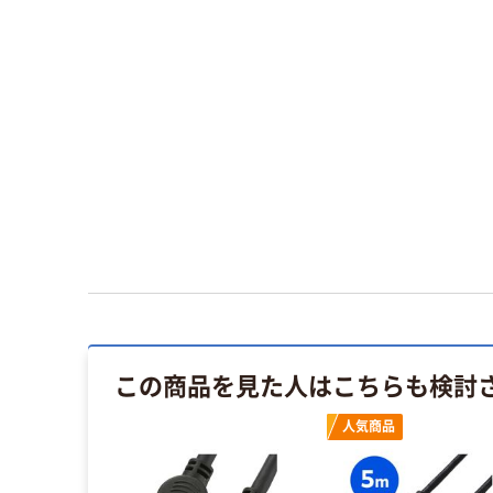
この商品を見た人はこちらも検討
イス
人気商品