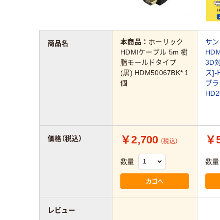
本商品：
ホーリック
サ
商品名
HDMIケーブル 5m 樹
HD
脂モールドタイプ
3D
(黒) HDM50067BK* 1
ス]-
個
ブラ
HD2
￥2,700
￥5
価格（税込）
（税込）
数量
数量
カゴへ
レビュー