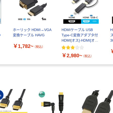
け
ホーリック HDMI→VGA
HDMIケーブル USB
D
変換ケーブル HAVG
Type-C変換アダプタ付
HDMI[オス]-HDMI[オス]
3
￥1,782~
＋USB-C変換 アスクル
4
（税込）
限定
￥2,980~
（税込）