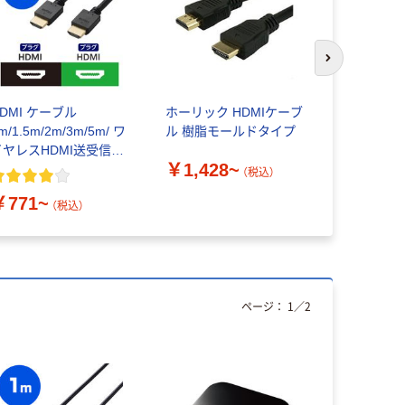
次のスライド
DMI ケーブル
ホーリック HDMIケーブ
サンワサプ
m/1.5m/2m/3m/5m/ ワ
ル 樹脂モールドタイプ
ケーブル（4
イヤレスHDMI送受信機
応） HDMI
￥1,428~
ハイスピード エレコム
HDMI[オス
（税込）
￥5,480
HD20-50H
￥771~
（税込）
ページ：
1
／
2
人気商品