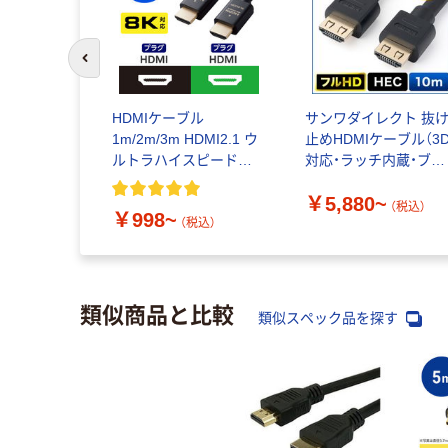
前のスライドへ
HDMIケーブル
サンワダイレクト 抜
1m/2m/3m HDMI2.1 ウ
止めHDMIケーブル（3
ルトラハイスピード
対応・ラッチ内蔵・ブラ
8K/60Hz エレコム
ック）
￥5,880~
（税込）
￥998~
（税込）
類似商品と比較
類似スペック品を探す