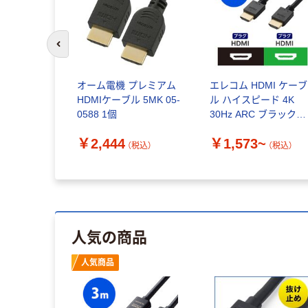
前のスライドへ
HDMIケーブ
オーム電機 プレミアム
エレコム HDMI ケーブ
イプ)
HDMIケーブル 5MK 05-
ル ハイスピード 4K
- HDMI[オ
0588 1個
30Hz ARC ブラック
CAC-HD14E
￥2,444
￥1,573~
（税込）
（税込）
~
（税込）
人気の商品
人気商品