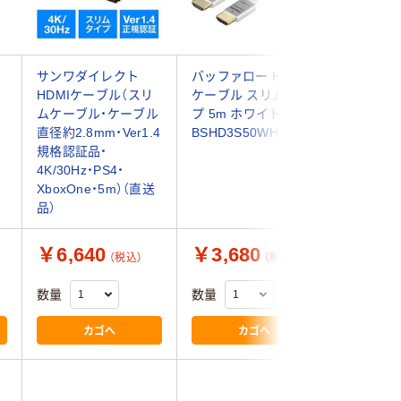
ア
サンワダイレクト
バッファロー HDMI
オーム電機
HDMIケーブル（スリ
ケーブル スリムタイ
ーブル 
ムケーブル・ケーブル
プ 5m ホワイト
5m_ VIS
直径約2.8mm・Ver1.4
BSHD3S50WH 1台
1個
規格認証品・
4K/30Hz・PS4・
XboxOne・5m）（直送
品）
￥6,640
￥3,680
￥3,5
（税込）
（税込）
数量
数量
数量
カゴへ
カゴへ