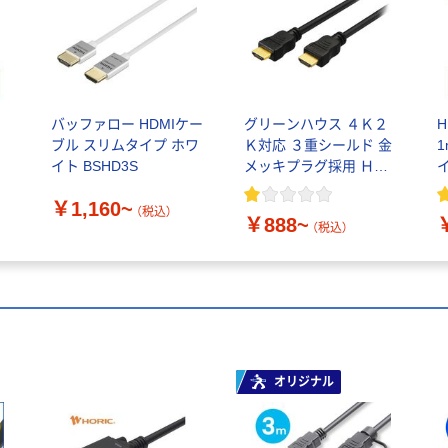
バッファロー HDMIケー
グリーンハウス ４Ｋ２
H
ブル スリムタイプ ホワ
Ｋ対応 ３重シールド 金
1
イト BSHD3S
メッキプラグ採用 ＨＤ
ＭＩケーブル
￥1,160~
（税込）
￥888~
（税込）
オリジナル