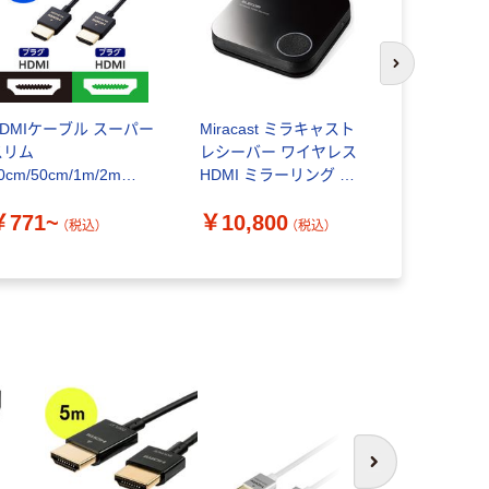
次のスライド
HDMIケーブル スーパー
Miracast ミラキャスト
HDMIケー
スリム
レシーバー ワイヤレス
タイプ ハイ
0cm/50cm/1m/2m
HDMI ミラーリング ア
対応 ブラッ
K/30Hz ハイスピード
クセスポイント LDT-
HD14EY
￥771~
￥10,800
￥1,480
エレコム
MRC03 エレコム 1個
コム
（税込）
（税込）
次へ