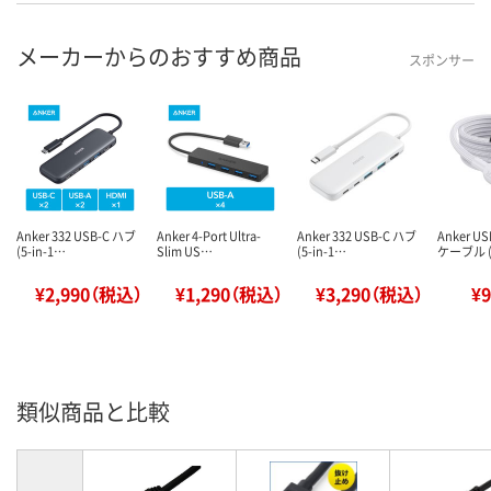
メーカーからのおすすめ商品
スポンサー
Anker 332 USB-C ハブ
Anker 4-Port Ultra-
Anker 332 USB-C ハブ
Anker US
(5-in-1…
Slim US…
(5-in-1…
ケーブル 
¥2,990（税込）
¥1,290（税込）
¥3,290（税込）
¥
類似商品と比較