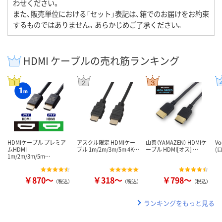
わせください。
また、販売単位における「セット」表記は、箱でのお届けをお約束
するものではありません。あらかじめご了承ください。
HDMI ケーブルの売れ筋ランキング
HDMIケーブル プレミア
アスクル限定 HDMIケー
山善（YAMAZEN） HDMIケ
V
ムHDMI
ブル 1m/2m/3m/5m 4K…
ーブル HDMI[オス] …
(
1m/2m/3m/5m…
￥870～
￥318～
￥798～
（税込）
（税込）
（税込）
ランキングをもっと見る