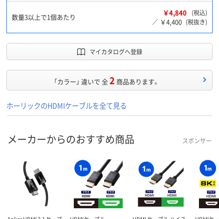
￥4,840
(税込)
数量3以上で1個あたり
￥4,400
／
(税抜き)
マイカタログへ登録
2
「カラー」 違いで 全
商品あります。
ホーリックのHDMIケーブルを全て見る
メーカーからのおすすめ商品
スポンサー
Anker HDMI 2.1 ケーブ
HDMIケーブル
HDMI ケーブル ハイス
HDMIケ