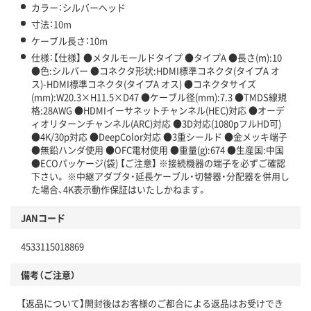
カラー：シルバーヘッド
寸法：10m
ケーブル長さ：10m
仕様：【仕様】 ●メタルモールドタイプ ●タイプA ●長さ(m):10
●色:シルバー ●コネクタ形状:HDMI標準コネクタ(タイプA オ
ス)-HDMI標準コネクタ(タイプA オス) ●コネクタサイズ
(mm):W20.3×H11.5×D47 ●ケーブル径(mm):7.3 ●TMDS線規
格:28AWG ●HDMIイーサネットチャンネル(HEC)対応 ●オーデ
ィオリターンチャンネル(ARC)対応 ●3D対応(1080pフルHD可)
●4K/30p対応 ●DeepColor対応 ●3重シールド ●金メッキ端子
●無鉛ハンダ使用 ●OFC電材使用 ●重量(g):674 ●生産国:中国
●ECOパッケージ(袋) 【ご注意】 ※接続機器の端子を必ずご確認
下さい。 ※中継アダプタ・延長ケーブル・切替器・分配器を併用し
た場合、4K表示動作保証はいたしかねます。
JANコード
4533115018869
備考（ご注意）
【返品について】開封後はお客様のご都合による返品はお受けでき