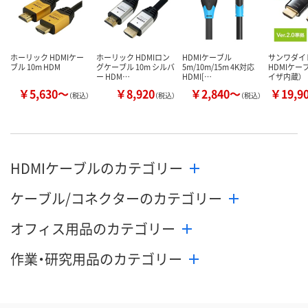
ホーリック HDMIケー
ホーリック HDMIロン
HDMIケーブル
サンワダイ
ブル 10m HDM
グケーブル 10m シルバ
5m/10m/15m 4K対応
HDMIケー
ー HDM…
HDMI[…
イザ内蔵）
￥5,630～
￥8,920
￥2,840～
￥19,9
（税込）
（税込）
（税込）
HDMIケーブルのカテゴリー
ケーブル/コネクターのカテゴリー
オフィス用品のカテゴリー
作業・研究用品のカテゴリー