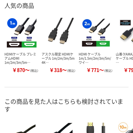
人気の商品
HDMIケーブル プレミ
アスクル限定 HDMIケ
HDMI ケーブル
山善（YAMAZ
アムHDMI
ーブル 1m/2m/3m/5m
1m/1.5m/2m/3m/5m/
ケーブル HD
1m/2m/3m/5m…
4K…
ワイ…
…
￥870～
￥318～
￥771～
￥7
（税込）
（税込）
（税込）
この商品を見た人はこちらも検討されていま
す