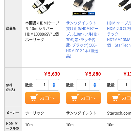
本商品：
HDMIケーブ
サンワダイレクト
HDMIケーブル
ル 10m シルバー
抜け止めHDMIケー
HDMI2.0 CL
商品名
HDM100886SV* 1個
ブル(10m・フルHD・
ラック
ホーリック
3D対応・ラッチ内
HD2MM10MA
蔵・ブラック) 500-
個 StarTech
HDMI012 1本（直送
品）
￥5,630
￥5,880
￥13
数量
数量
数量
価格
(税込)
カゴへ
カゴへ
カ
ホーリック
サンワダイレクト
Startech.co
メーカー
HDMIケ
10m
10m
10m
ーブルの