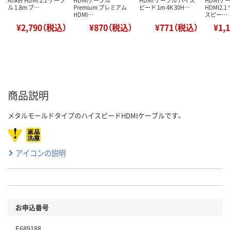
ル 1.8m ブ…
Premium プレミアム
ピード 1m 4K 30H…
HDMI2.
HDMI…
スピー…
¥2,790（税込）
¥870（税込）
¥771（税込）
¥1,
商品説明
メタルモールドタイプのハイスピードHDMIケーブルです。
アイコンの説明
お申込番号
E689188