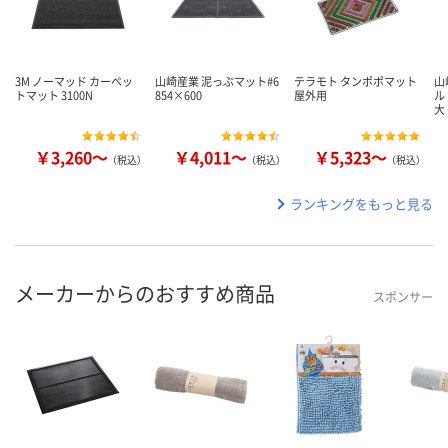
3M ノーマッド カーペッ
山崎産業 泥っぷマット#6
テラモト タンポポマット
山
トマット 3100N
854×600
屋外用
ル
大
￥3,260～
￥4,011～
￥5,323～
（税込）
（税込）
（税込）
ランキングをもっと見る
メーカーからのおすすめ商品
スポンサー