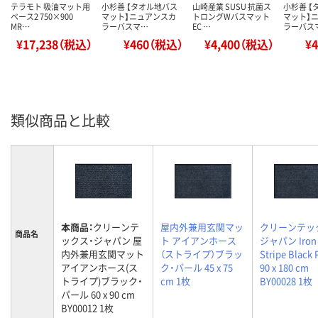
テラモト 吸油マット用
小杉善 【タオル地バス
山崎産業 SUSU 抗菌ス
小杉善 【
ベース2 750×900
マット】ニュアンスカ
トロングWバスマット
マット】
MR…
ラーバスマ…
EC …
ラーバス
¥17,238（税込）
¥460（税込）
¥4,400（税込）
¥
類似商品と比較
本商品：
クリーンテ
屋内外兼用玄関マッ
クリーンテッ
商品名
ックス・ジャパン 屋
ト アイアンホース
ジャパン Iron 
内外兼用玄関マット
（ストライプ）ブラッ
Stripe Black 
アイアンホース(ス
ク・パール 45 x 75
90 x 180 cm
トライプ)ブラック・
cm 1枚
BY00028 1枚
パール 60 x 90 cm
BY00012 1枚