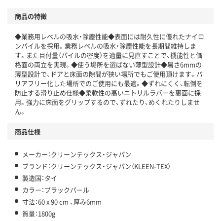
商品の特徴
◆業務用レベルの吸水・除塵性能◆表面には耐久性に優れたナイロ
ンパイルを採用。業務レベルの吸水・除塵性能を長期間維持しま
す。また目付量（パイルの密度）を適量に見直すことで、機能性と価
格面の両立を実現。◆使う場所を選ばない薄型設計◆暑さ6mmの
薄型設計で、ドアと床面の隙間が狭い場所でもご使用頂けます。バ
リアフリー化した場所でのご使用にも最適。◆ずれにくく、転倒を
防止する滑り止め仕様◆柔軟性の高いニトリルラバーを裏面に採
用。強力に床面をグリップするので、ずれたり、めくれたりしませ
ん。
商品仕様
メーカー：クリーンテックス・ジャパン
ブランド：クリーンテックス・ジャパン（KLEEN-TEX）
製造国：タイ
カラー：ブラックパール
寸法：60 x 90 cm 、厚み6mm
質量：1800g