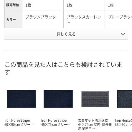
1枚
1枚
1枚
販売単位
ブラウンブラック
ブラックスカーレッ
ブルーブラッ
カラー
ト
お申込番
詳しく見る
E692421
E692400
E692413
号
2点
3点
入荷待ち
在庫
8月8日（土）
8月8日（土）
2026年8月下
お届け日
この商品を見た人はこちらも検討されていま
す
数量
数量
数量
カゴへ
カゴへ
カ
Iron Horse Stripe
Iron Horse Stripe
玄関マット 吸水速乾
Iron Horse 
60×90 cm クリー…
45×75 cm クリー…
44×74cm 屋内・屋外兼
36×60 c
用 業務用…