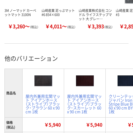
3M ノーマッド カーペ
山崎産業 泥っぷマット
山崎産業株式会社 コン
山崎産業 
ットマット 3100N
#6 854×600
ドル ライフステップマ
#3
ット 大 グレー…
￥3,260～
￥4,011～
￥3,393
￥2,8
（税込）
（税込）
（税込）
他のバリエーション
商品名
屋内外兼用玄関マッ
屋内外兼用玄関マッ
クリーンテッ
ト アイアンホース
ト アイアンホース
ジャパン Iron 
（ストライプ）ブラッ
（ストライプ）ブラッ
Stripe Blue B
ク・ブラウン 60 x 90
ク・スカーレット 60
60 x 90 cm B
cm 1枚
x 90 cm 1枚
1枚
価格
￥5,940
￥5,940
￥5
(税込)