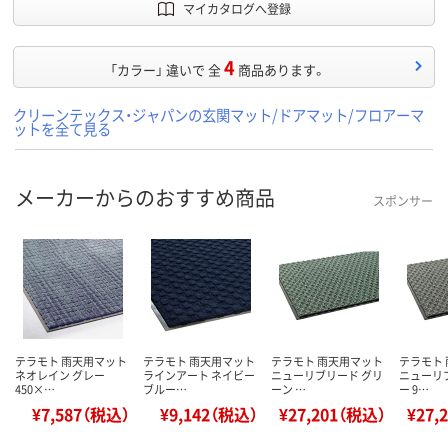
マイカタログへ登録
4
「カラー」 違いで 全
商品あります。
クリーンテックス・ジャパンの玄関マット/ドアマット/フロアーマ
ットを全て見る
メーカーからのおすすめ商品
スポンサー
テラモト 雨天用マット
テラモト 雨天用マット
テラモト 雨天用マット
テラモト
ネオレイン グレー
ラインアート ネイビー
ニューリブリード グリ
ニューリ
450×…
ブルー…
ーン …
ー 9…
¥7,587（税込）
¥9,142（税込）
¥27,201（税込）
¥27,