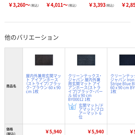
￥3,260～
￥4,011～
￥3,393
￥2,8
（税込）
（税込）
（税込）
他のバリエーション
屋内外兼用玄関マッ
クリーンテックス・
クリーンテッ
ト アイアンホース
ジャパン 屋内外兼
ジャパン Iron 
（ストライプ）ブラッ
用玄関マット アイ
Stripe Blue B
商品名
ク・ブラウン 60 x 90
アンホース(ストラ
60 x 90 cm B
cm 1枚
イプ)ブラック・パー
1枚
ル 60 x 90 cm
BY00012 1枚
玄関マット/ド
アマット/フロ
アーマット 6
位
価格
￥5,940
￥5,940
￥5
(税込)