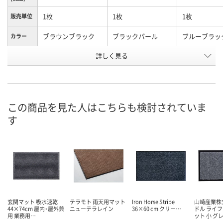
1枚
1枚
1枚
販売単位
ブラウンブラック
ブラックパール
ブルーブラッ
カラー
お申込番
詳しく見る
E692421
E692410
E692413
号
1点
4点
入荷待ち
在庫
8月11日（火）
8月11日（火）
8月17日（月）
お届け日
この商品を見た人はこちらも検討されていま
す
数量
数量
数量
カゴへ
カゴへ
カ
玄関マット 吸水速乾
テラモト 雨天用マット
Iron Horse Stripe
山崎産業株
44×74cm 屋内・屋外兼
ニューテラレイン
36×60 cm クリー…
ドル ライ
用 業務用…
ット 小 グ