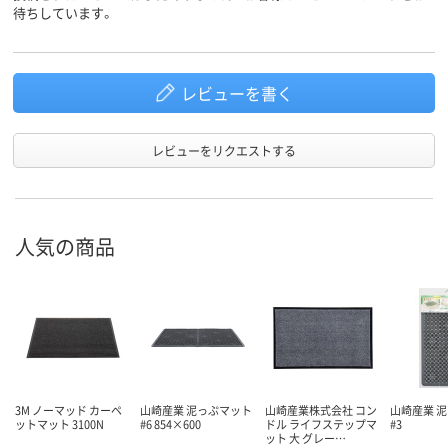
待ちしています。
レビューを書く
レビューをリクエストする
人気の商品
3M ノーマッド カーペ
山崎産業 泥っぷマット
山崎産業株式会社 コン
山崎産業 
ットマット 3100N
#6 854×600
ドル ライフステップマ
#3
ット 大 グレー…