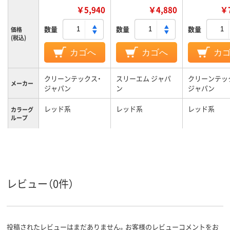
￥5,940
￥4,880
￥7
数量
数量
数量
価格
(税込)
カゴへ
カゴへ
カ
クリーンテックス・
スリーエム ジャパ
クリーンテッ
メーカー
ジャパン
ン
ジャパン
レッド系
レッド系
レッド系
カラーグ
ループ
1800g
1.9kg
1.24Kg
質量
レビュー（0件）
投稿されたレビューはまだありません。お客様のレビューコメントをお