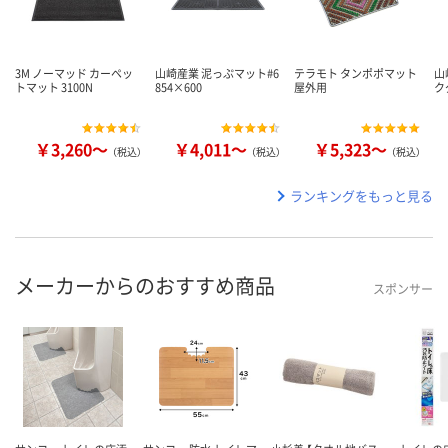
3M ノーマッド カーペッ
山崎産業 泥っぷマット#6
テラモト タンポポマット
山
トマット 3100N
854×600
屋外用
ク
￥3,260～
￥4,011～
￥5,323～
（税込）
（税込）
（税込）
ランキングをもっと見る
メーカーからのおすすめ商品
スポンサー