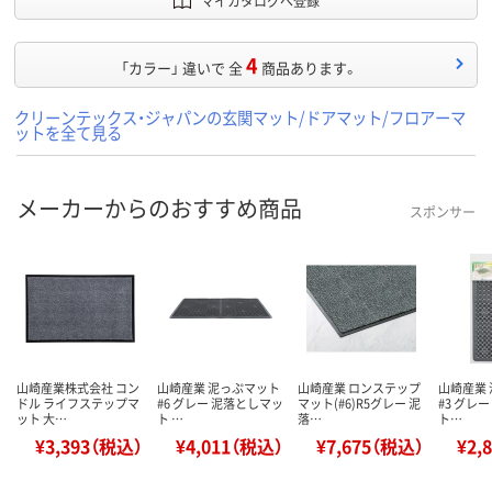
マイカタログへ登録
4
「カラー」 違いで 全
商品あります。
クリーンテックス・ジャパンの玄関マット/ドアマット/フロアーマ
ットを全て見る
メーカーからのおすすめ商品
スポンサー
山崎産業株式会社 コン
山崎産業 泥っぷマット
山崎産業 ロンステップ
山崎産業
ドル ライフステップマ
#6 グレー 泥落としマッ
マット(#6)R5グレー 泥
#3 グレ
ット 大…
ト …
落…
ト…
¥3,393（税込）
¥4,011（税込）
¥7,675（税込）
¥2,