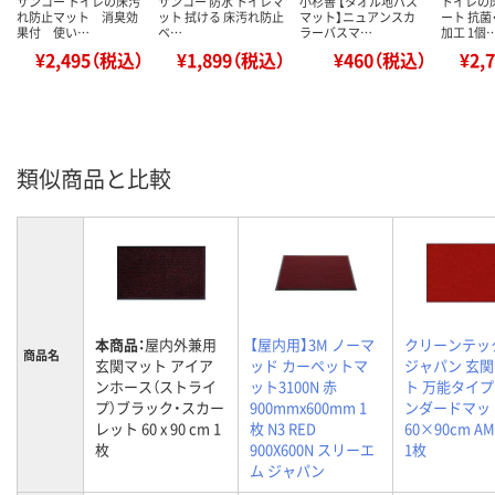
サンコー トイレの床汚
サンコー 防水 トイレマ
小杉善 【タオル地バス
トイレの
れ防止マット 消臭効
ット 拭ける 床汚れ防止
マット】ニュアンスカ
ート 抗菌
果付 使い…
ベ…
ラーバスマ…
加工 1個
¥2,495（税込）
¥1,899（税込）
¥460（税込）
¥2,
類似商品と比較
本商品：
屋内外兼用
【屋内用】3M ノーマ
クリーンテッ
商品名
玄関マット アイア
ッド カーペットマ
ジャパン 玄
ンホース（ストライ
ット3100N 赤
ト 万能タイプ
プ）ブラック・スカー
900mmx600mm 1
ンダードマッ
レット 60 x 90 cm 1
枚 N3 RED
60×90cm AM
枚
900X600N スリーエ
1枚
ム ジャパン