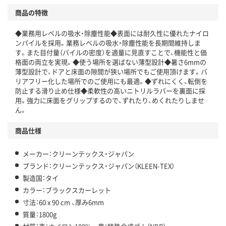
商品の特徴
◆業務用レベルの吸水・除塵性能◆表面には耐久性に優れたナイロ
ンパイルを採用。業務レベルの吸水・除塵性能を長期間維持しま
す。また目付量（パイルの密度）を適量に見直すことで、機能性と価
格面の両立を実現。◆使う場所を選ばない薄型設計◆暑さ6mmの
薄型設計で、ドアと床面の隙間が狭い場所でもご使用頂けます。バ
リアフリー化した場所でのご使用にも最適。◆ずれにくく、転倒を
防止する滑り止め仕様◆柔軟性の高いニトリルラバーを裏面に採
用。強力に床面をグリップするので、ずれたり、めくれたりしませ
ん。
商品仕様
メーカー：クリーンテックス・ジャパン
ブランド：クリーンテックス・ジャパン（KLEEN-TEX）
製造国：タイ
カラー：ブラックスカーレット
寸法：60 x 90 cm 、厚み6mm
質量：1800g