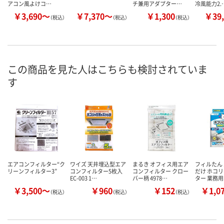
アコン風よけコ…
チ兼用アダプター…
冷風能力2.
￥3,690～
￥7,370～
￥1,300
￥39,
（税込）
（税込）
（税込）
この商品を見た人はこちらも検討されていま
す
エアコンフィルター“ク
ワイズ 天井埋込型エア
まるき オフィス用エア
フィルたん
リーンフィルター3”
コンフィルター5枚入
コンフィルター クロー
だけ ホコ
EC-003 1…
バー柄 4978…
ター 業務
￥3,500～
￥960
￥152
￥1,0
（税込）
（税込）
（税込）