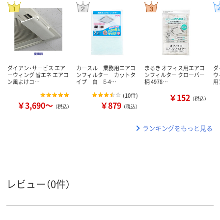
ダイアン・サービス エア
カースル 業務用エアコ
まるき オフィス用エアコ
ダ
ーウィング 省エネ エアコ
ンフィルター カットタ
ンフィルター クローバー
ウ
ン風よけコ…
イプ 白 E-4…
柄 4978…
用
(
10件
)
￥152
（税込）
￥3,690～
￥879
（税込）
（税込）
ランキングをもっと見る
レビュー（0件）