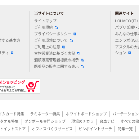
当サイトについて
関連サイト
アスクルについてお気軽にご質問ください
サイトマップ
LOHACO（ロ
ご利用規約
パプリ（印刷・
プライバシーポリシー
みんなの仕事
対する基本方
ご利用環境について
エシラボ（We
ご利用上の注意
アスクルの大
リティ
ション
古物営業法に基づく表記
酒類販売管理者標識の掲示
医薬品の販売に関する表示
イムカード特集
ラミネーター特集
ホワイトボードショップ
パーテーション
タオル特集
ダンボール専門ショップ
現場のチカラ
台車ナビ
すべての働
トイットストア
オフィスづくりサービス
ピンポイントサーチ
特集一覧