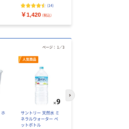
（10枚入り）
オマス素材10％配合
(
14
)
￥1,420
￥616~
（税込）
（税込）
ページ：
1
／
3
人気商品
オリジナル
次のスライドへ
 ホ
サントリー 天然水 ミ
【アスクル限定】ファー
ネラルウォーター ペ
ストレイト ニトリル
ットボトル
グローブ ホワイト