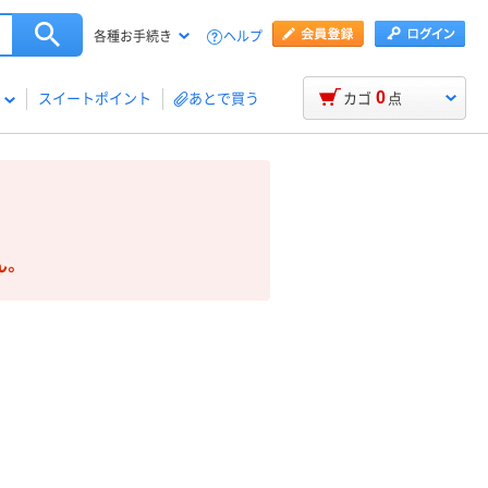
ヘルプ
各種お手続き
0
スイートポイント
あとで買う
カゴ
点
ん。