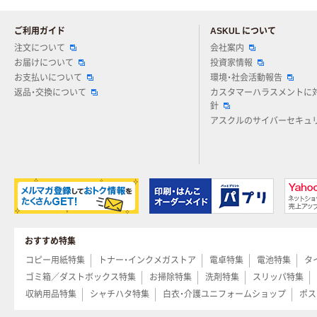
ご利用ガイド
ASKUL について
注文について
会社案内
お届けについて
投資家情報
お支払いについて
環境・社会活動報告
返品・交換について
カスタマーハラスメントに
針
アスクルのサイバーセキュ
おすすめ特集
コピー用紙特集
トナー・インクメガストア
電卓特集
電池特集
タ
ゴミ箱／ダストボックス特集
お掃除特集
洗剤特集
スリッパ特集
収納用品特集
シャチハタ特集
白衣・介護ユニフォームショップ
ポス