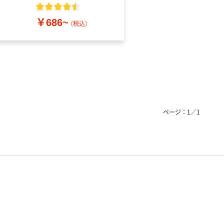
粉なし（パウダーフリ
ー）
￥686~
￥698~
（税込）
（税込）
ページ：
1
／
1