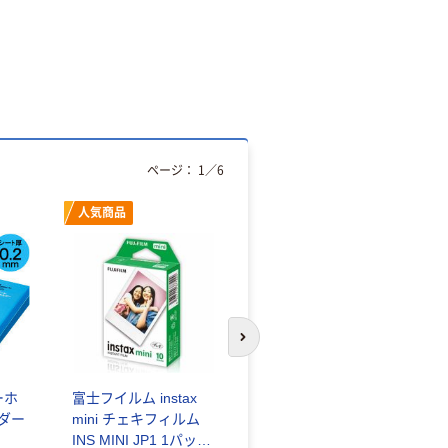
ページ：
1
／
6
人気商品
オリジナル
次のスライドへ
ーホ
富士フイルム instax
ゴミ袋 エコノミータ
ンダー
mini チェキフィルム
イプ 乳白半透明 高密
INS MINI JP1 1パック
度タイプ 詰替用 バイ