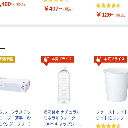
,400~
（税込）
￥407~
（税込）
￥126~
（税込）
ー
限定価格
本気プライス
本気プライス
クル プラスチッ
嬬恋銘水 ナチュラル
ファーストレイト
ローブ 薄手 粉
ミネラルウォーター
ワイト紙コップ
（パウダーフリー）
500mlキャップシール