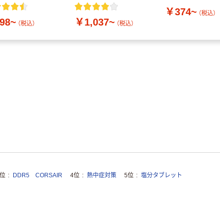
付き／2Lラベルレス
￥374~
10本
（税込）
98~
￥1,037~
（税込）
（税込）
3位
DDR5 CORSAIR
4位
熱中症対策
5位
塩分タブレット