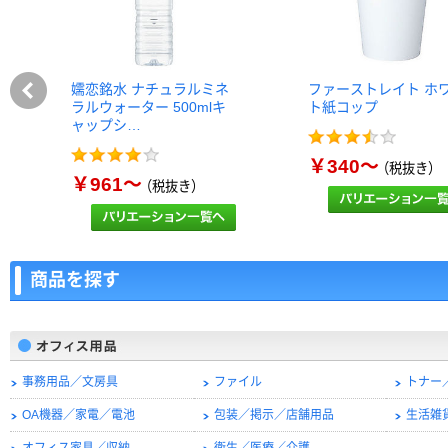
嬬恋銘水 ナチュラルミネ
ファーストレイト ホ
ラルウォーター 500mlキ
ト紙コップ
ャップシ…
￥340～
（税抜き）
￥961～
（税抜き）
商品を探す
事務用品／文房具
ファイル
トナー
OA機器／家電／電池
包装／掲示／店舗用品
生活雑