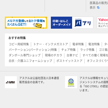
医薬品の販売
表示
おすすめ特集
コピー用紙特集
トナー・インクメガストア
電卓特集
電池特集
タ
パーテーション(パーティション)特集
チェア特集
ラック特集
ゴミ箱
ダンボール専門ショップ
現場のチカラ
台車ナビ
すべての働く現場
白衣・介護ユニフォームショップ
ポストイットストア
オフィスづくり
アスクルは公益社団法人日本通信
アスクルは情報セキュ
販売協会の会員です。
ジメントシステムの国
る「ISO 27001」の
います。