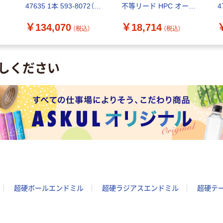
47635 1本 593-8072（直
不等リード HPC オール
4
5
送品）
ラウンド 14mm 19951
￥134,070
￥18,714
14.000 1本（直送品）
（税込）
（税込）
しください
超硬ボールエンドミル
超硬ラジアスエンドミル
超硬テ