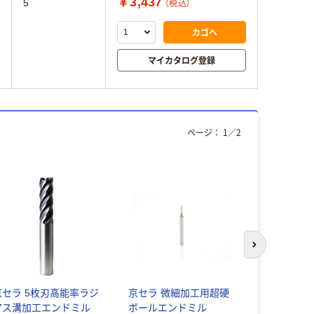
￥3,437
5
（税込）
カゴへ
マイカタログ登録
ページ：
1
／
2
次のスライド
京セラ 5枚刃高能率ラジ
京セラ 微細加工用超硬
京セラ 7
アス溝加工エンドミル
ボールエンドミル
ンドミル 77