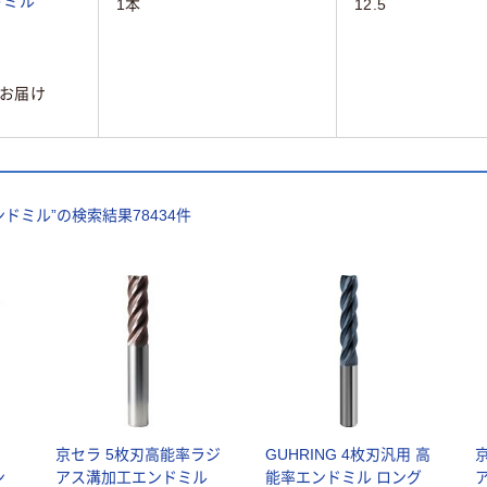
ドミル
1本
12.5
お届け
ンドミル
”の検索結果
78434
件
京セラ 5枚刃高能率ラジ
GUHRING 4枚刃汎用 高
ン
アス溝加工エンドミル
能率エンドミル ロング