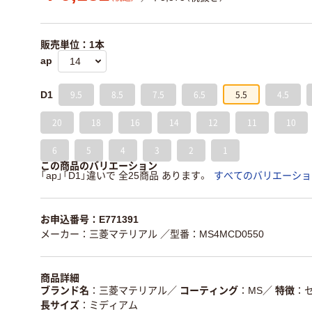
販売単位：1本
ap
9.5
8.5
7.5
6.5
5.5
4.5
D1
20
18
16
14
12
11
10
6
5
4
3
2
1
この商品のバリエーション
「ap」「D1」違いで 全25商品 あります。
すべてのバリエーショ
お申込番号：E771391
メーカー：三菱マテリアル
／型番：MS4MCD0550
商品詳細
ブランド名
三菱マテリアル
／
コーティング
MS
／
特徴
長サイズ
ミディアム