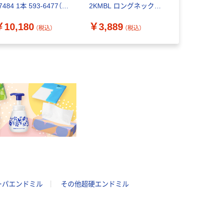
7484 1本 593-6477（直
2KMBL ロングネックタ
ーティング
送品）
イプ 2KMBL0100-1000-
ーカーなし 7
￥10,180
￥3,889
￥50,51
S4 1本 566-8346（直送
554-6477
（税込）
（税込）
品）
ーパエンドミル
その他超硬エンドミル