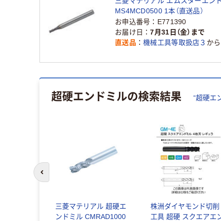
三菱マテリアル エムスターエン
MS4MCD0500 1本（直送品）
お申込番号
E771390
お届け日
7月31日（金）まで
直送品
機械工具等取扱店３
から
超硬エンドミル
の検索結果
“
超硬エ
前のスライドへ
刃高能率ラジ
三菱マテリアル 超硬エ
株洲ダイヤモンド切削
エンドミル
ンドミル CMRAD1000
工具 超硬 スクエアエ