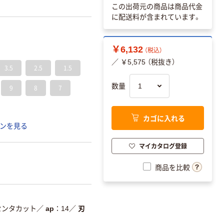
この出荷元の商品は商品代金
に配送料が含まれています。
￥6,132
（税込）
／ ￥5,575 （税抜き）
3.5
2.5
1.5
数量
9
8
7
カゴに入れる
ンを見る
マイカタログ登録
商品を比較
センタカット
／
ap
14
／
刃