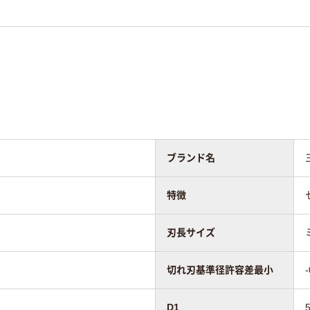
ブランド名
特徴
刃長サイズ
切れ刃基準径許容差最小
-
D1
5