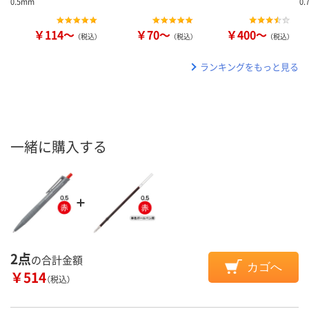
0.5mm
0
￥114～
￥70～
￥400～
（税込）
（税込）
（税込）
ランキングをもっと見る
一緒に購入する
2点
の合計金額
カゴへ
￥514
（税込）