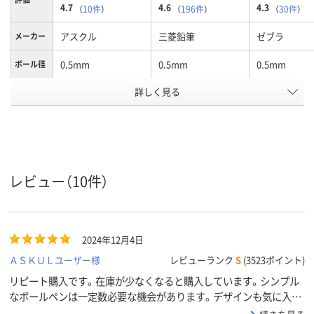
4.7
4.6
4.3
（
10件
）
（
196件
）
（
30件
）
アスクル
三菱鉛筆
ゼブラ
メーカー
0.5mm
0.5mm
0.5mm
ボール径
詳しく見る
赤インク
黒
黒
インク色
アスクル
商品環境
90
90
95
スコア
レビュー（10件）
2024年12月4日
ＡＳＫＵＬユーザー様
レビューランク
S
(3523ポイント)
リピート購入です。在庫が少なくなると購入しています。シンプル
なボールペンは一定数必要な機会があります。デザインも気に入っ
ています。