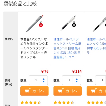
類似商品と比較
本商品：
アスクル な
油性ボールペン ジ
油性ボールペ
商品名
めらか油性インクボ
ェットストリーム単
ムノック 0.5
ールペンスタンダー
色 0.5mm 白軸 黒イ
10本 KRBS-1
ドタイプ 0.5mm 赤
ンク SXN-150-05 三
ラ
オリジナル
菱鉛筆uni ユニ
￥76
￥114
数量
数量
数量
価格
(税込)
カゴへ
カゴへ
カ
評価