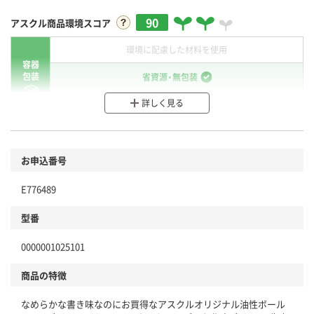
90
アスクル商品環境スコア
環境に配慮した材料を使用
容器
包装
省資源・無包装
詳しく見る
分別・リサイクルしやすい設計
環境に配慮した材料を使用
商品
お申込番号
本体
省資源・省エネ・節水
E776489
分別・リサイクルしやすい設計
型番
独自の回収スキームがある
0000001025101
仕組
アスクルで資源循環している
商品の特徴
温室効果ガスなどの削減
なめらかな書き味なのにお買得なアスクルオリジナル油性ボール