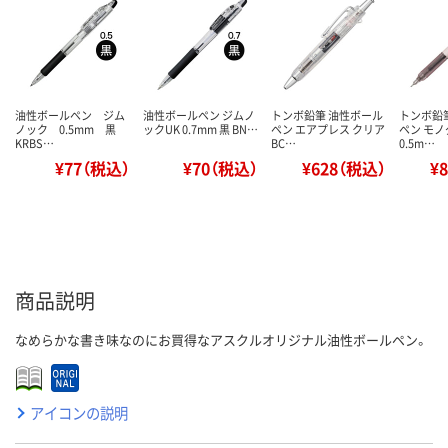
油性ボールペン ジム
油性ボールペン ジムノ
トンボ鉛筆 油性ボール
トンボ鉛
ノック 0.5mm 黒
ックUK 0.7mm 黒 BN…
ペン エアプレス クリア
ペン モ
KRBS…
BC…
0.5m…
¥77（税込）
¥70（税込）
¥628（税込）
¥
商品説明
なめらかな書き味なのにお買得なアスクルオリジナル油性ボールペン。
アイコンの説明