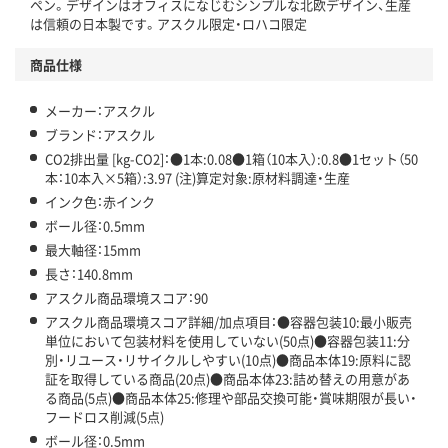
この商品の環境配慮ポイントです。下記商品詳細「
ペン。デザインはオフィスになじむシンプルな北欧デザイン、生産
アスクル商品環境スコア詳細／加点項目
」で確認できます。
は信頼の日本製です。アスクル限定・ロハコ限定
商品仕様
メーカー：アスクル
ブランド：アスクル
CO2排出量 [kg-CO2]：●1本:0.08●1箱（10本入）:0.8●1セット（50
本：10本入×5箱）:3.97 (注)算定対象:原材料調達・生産
インク色：赤インク
ボール径：0.5mm
最大軸径：15mm
長さ：140.8mm
アスクル商品環境スコア：90
アスクル商品環境スコア詳細/加点項目：●容器包装10:最小販売
単位において包装材料を使用していない(50点)●容器包装11:分
別・リユース・リサイクルしやすい(10点)●商品本体19:原料に認
証を取得している商品(20点)●商品本体23:詰め替えの用意があ
る商品(5点)●商品本体25:修理や部品交換可能・賞味期限が長い・
フードロス削減(5点)
ボール径：0.5mm