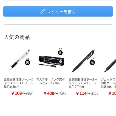
レビューを書く
人気の商品
三菱鉛筆 油性ボールペ
アスクル ノック式ボ
三菱鉛筆 油性ボールペ
ジェット
ン ジェットストリーム
ールペン 0.7mm
ン ジェットストリーム
油性ボー
単色 0.5mm
単色 0.7mm
0.38mm S
￥109～
￥400～
￥114～
￥1
（税込）
（税込）
（税込）