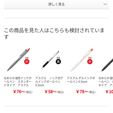
詳しく見る
黒インク
黒インク
黒インク
インク色
お申込番
E962772
E776486
E962763
号
あり
あり
あり
在庫
この商品を見た人はこちらも検討されていま
す
8月11日（火）
8月11日（火）
8月11日（火）
お届け日
数量
数量
数量
カゴへ
カゴへ
カ
なめらか油性インクボ
アスクル ノック式ゲ
アスクル ゲルインクボ
なめらか油
ールペン スタンダー
ルインクボールペン
ールペン 0.5mm
ールペン 
ドタイプ アスクル
0.5mm
タイプ ア
￥76～
￥58～
￥78～
￥1
（税込）
（税込）
（税込）