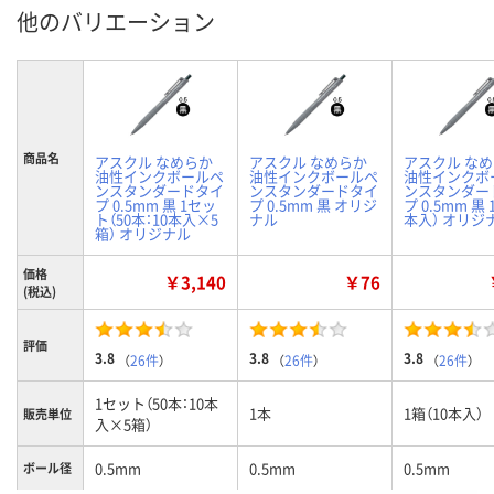
他のバリエーション
商品名
アスクル なめらか
アスクル なめらか
アスクル な
油性インクボールペ
油性インクボールペ
油性インクボ
ンスタンダードタイ
ンスタンダードタイ
ンスタンダー
プ 0.5mm 黒 1セッ
プ 0.5mm 黒 オリジ
プ 0.5mm 黒 
ト（50本：10本入×5
ナル
本入） オリジ
箱） オリジナル
価格
￥3,140
￥76
(税込)
評価
3.8
3.8
3.8
（
26件
）
（
26件
）
（
26件
）
1セット（50本：10本
1本
1箱（10本入）
販売単位
入×5箱）
0.5mm
0.5mm
0.5mm
ボール径