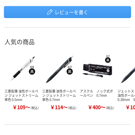
レビューを書く
人気の商品
三菱鉛筆 油性ボールペ
三菱鉛筆 油性ボールペ
アスクル ノック式ボ
ジェット
ン ジェットストリーム
ン ジェットストリーム
ールペン 0.7mm
油性ボー
単色 0.5mm
単色 0.7mm
0.38mm S
￥109～
￥114～
￥400～
￥1
（税込）
（税込）
（税込）