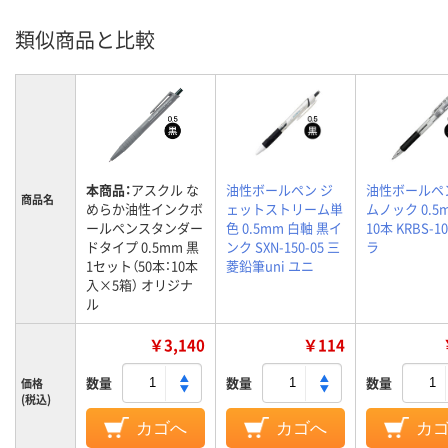
類似商品と比較
本商品：
アスクル な
油性ボールペン ジ
油性ボールペ
商品名
めらか油性インクボ
ェットストリーム単
ムノック 0.5
ールペンスタンダー
色 0.5mm 白軸 黒イ
10本 KRBS-1
ドタイプ 0.5mm 黒
ンク SXN-150-05 三
ラ
1セット（50本：10本
菱鉛筆uni ユニ
入×5箱） オリジナ
ル
￥3,140
￥114
数量
数量
数量
価格
(税込)
カゴへ
カゴへ
カ