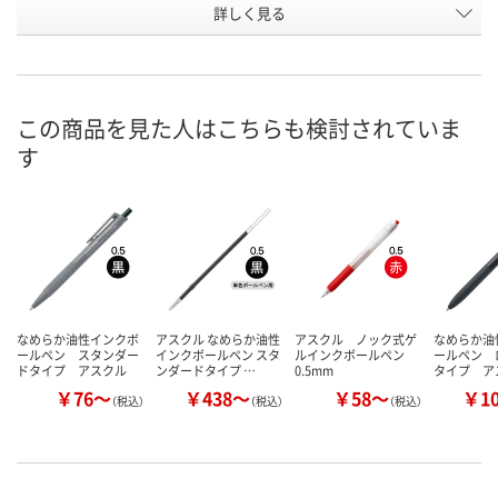
詳しく見る
赤インク
赤インク
赤インク
インク色
お申込番
E962774
E776489
E962765
号
8点
在庫
この商品を見た人はこちらも検討されていま
す
8月9日（日）
お届け日
数量
現在ご注文いただけ
現在ご注文い
ません
ません
カゴへ
なめらか油性インクボ
アスクル なめらか油性
アスクル ノック式ゲ
なめらか油
ールペン スタンダー
インクボールペン スタ
ルインクボールペン
ールペン 
ドタイプ アスクル
ンダードタイプ …
0.5mm
タイプ ア
￥76～
￥438～
￥58～
￥1
（税込）
（税込）
（税込）