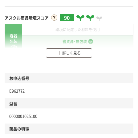
90
アスクル商品環境スコア
環境に配慮した材料を使用
容器
包装
省資源・無包装
詳しく見る
分別・リサイクルしやすい設計
環境に配慮した材料を使用
商品
お申込番号
本体
省資源・省エネ・節水
E962772
分別・リサイクルしやすい設計
型番
独自の回収スキームがある
0000001025100
仕組
アスクルで資源循環している
商品の特徴
温室効果ガスなどの削減