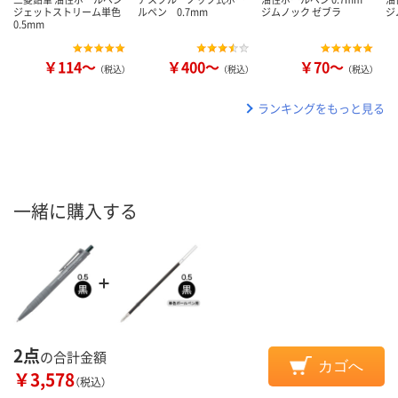
ジェットストリーム単色
ルペン 0.7mm
ジムノック ゼブラ
ジ
0.5mm
￥114～
￥400～
￥70～
（税込）
（税込）
（税込）
ランキングをもっと見る
一緒に購入する
2点
の合計金額
カゴへ
￥3,578
（税込）