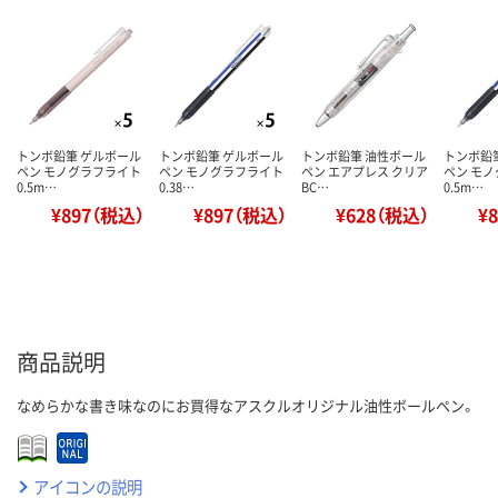
トンボ鉛筆 ゲルボール
トンボ鉛筆 ゲルボール
トンボ鉛筆 油性ボール
トンボ鉛
ペン モノグラフライト
ペン モノグラフライト
ペン エアプレス クリア
ペン モ
0.5m…
0.38…
BC…
0.5m…
¥897（税込）
¥897（税込）
¥628（税込）
¥
商品説明
なめらかな書き味なのにお買得なアスクルオリジナル油性ボールペン。
アイコンの説明