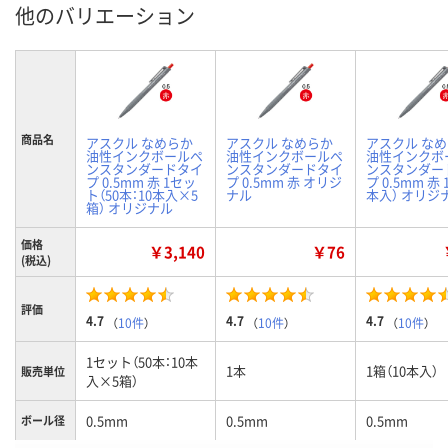
他のバリエーション
商品名
アスクル なめらか
アスクル なめらか
アスクル な
油性インクボールペ
油性インクボールペ
油性インクボ
ンスタンダードタイ
ンスタンダードタイ
ンスタンダー
プ 0.5mm 赤 1セッ
プ 0.5mm 赤 オリジ
プ 0.5mm 赤 
ト（50本：10本入×5
ナル
本入） オリジ
箱） オリジナル
価格
￥3,140
￥76
(税込)
評価
4.7
4.7
4.7
（
10件
）
（
10件
）
（
10件
）
1セット（50本：10本
1本
1箱（10本入）
販売単位
入×5箱）
0.5mm
0.5mm
0.5mm
ボール径