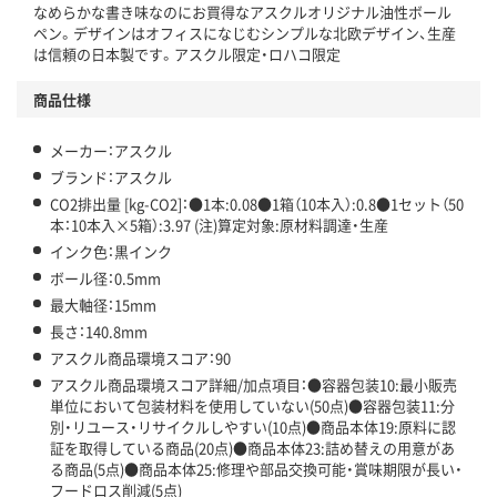
なめらかな書き味なのにお買得なアスクルオリジナル油性ボール
この商品の環境配慮ポイントです。下記商品詳細「
ペン。デザインはオフィスになじむシンプルな北欧デザイン、生産
アスクル商品環境スコア詳細／加点項目
」で確認できます。
は信頼の日本製です。アスクル限定・ロハコ限定
商品仕様
メーカー：アスクル
ブランド：アスクル
CO2排出量 [kg-CO2]：●1本:0.08●1箱（10本入）:0.8●1セット（50
本：10本入×5箱）:3.97 (注)算定対象:原材料調達・生産
インク色：黒インク
ボール径：0.5mm
最大軸径：15mm
長さ：140.8mm
アスクル商品環境スコア：90
アスクル商品環境スコア詳細/加点項目：●容器包装10:最小販売
単位において包装材料を使用していない(50点)●容器包装11:分
別・リユース・リサイクルしやすい(10点)●商品本体19:原料に認
証を取得している商品(20点)●商品本体23:詰め替えの用意があ
る商品(5点)●商品本体25:修理や部品交換可能・賞味期限が長い・
フードロス削減(5点)