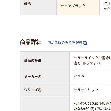
軸色
クリ
セピアブラック
ック
カラーグループ
ブラック系
ブラ
アスクル商品環境
95
75
商品詳細
スコア
商品情報の誤りを報告
サラサラインクで書き
商品の特徴
濃く、書きやすい。
メーカー名
ゼブラ
シリーズ名
サラサクリップ
●容器包装10:最小販
いない(50点)●商品本