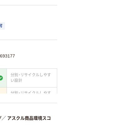
可
693177
分別・リサイクルしやす
い設計
分別・リサイクルしやす
い設計
て
温室効果ガスなどの
削減
プ
／
アスクル商品環境スコ
詳細「
アスクル商品環境スコ