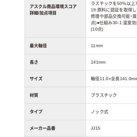
ラスチックを50％以上7
アスクル商品環境スコア
19:原料に認証を取得して
詳細/加点項目
修理や部品交換可能・賞
点)●仕組み30-1:温
(10点)
最大軸径
11mm
長さ
141mm
サイズ
軸径11.0×全長141.0m
材質
プラスチック
タイプ
ノック式
メーカー品番
JJ15