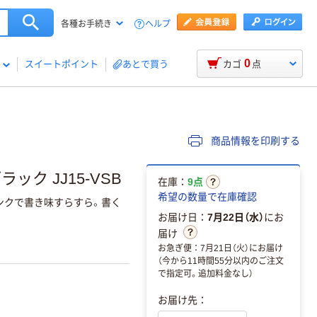
ヘルプ
各種お手続き
0
スイートポイント
あとで買う
カゴ
点
商品情報を印刷する
ック JJ15-VSB
在庫：
9点
希望の数量で在庫確認
ンクで書き味すらすら。書く
お届け日：
7月22日（水）
にお
届け
お急ぎ便：7月21日（火）にお届け
（今から11時間55分以内のご注文
で指定可。追加料金なし）
お届け先：