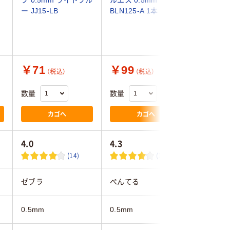
プ 0.5mm ライトブル
ルエス 0.5mm 黒
ン ユニ
ー JJ15-LB
BLN125-A 1本
３０７ 
R
ノファイバ
黒 UMN3
菱鉛筆un
￥71
￥99
￥162
（税込）
（税込）
数量
数量
数量
カゴへ
カゴへ
4.0
4.3
4.7
(14)
(14)
ゼブラ
ぺんてる
三菱鉛筆
0.5mm
0.5mm
0.5mm