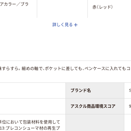
アカラー／ブラ
赤（レッド）
詳しく見る
ック系
レッド系
85
80
味すらすら。細めの軸で、ポケットに差しても、ペンケースに入れてもコ
ブランド名
アスクル商品環境スコア
売単位において包装材料を使用して
体13:プレコンシューマ材の再生プ