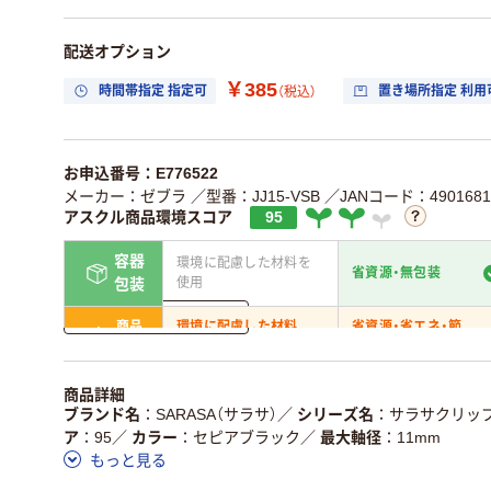
配送オプション
￥385
時間帯指定 指定可
置き場所指定 利用
（税込）
お申込番号：E776522
メーカー：ゼブラ
／型番：JJ15-VSB
／JANコード：4901681
アスクル商品環境スコア
95
容器
環境に配慮した材料を
省資源・無包装
使用
包装
詳しく見る
商品
環境に配慮した材料
省資源・省エネ・節
本体
を使用
水
独自の回収スキームが
アスクルで資源循環し
商品詳細
仕組
ある
いる
ブランド名
SARASA（サラサ）
／
シリーズ名
サラサクリッ
ア
95
／
カラー
セピアブラック
／
最大軸径
11mm
この商品の環境配慮ポイントです。詳しくはページ下部の商品
もっと見る
ア詳細／加点項目
」で確認できます。