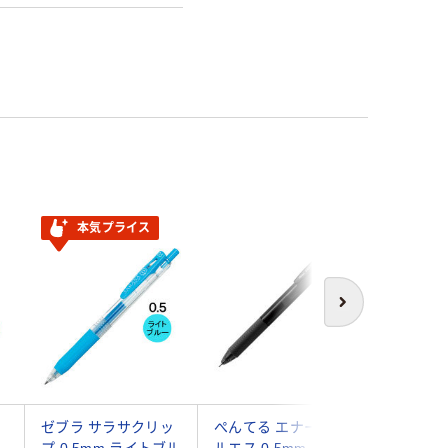
本気プライス
次へ
ゼブラ サラサクリッ
ぺんてる エナージェ
ゲルイン