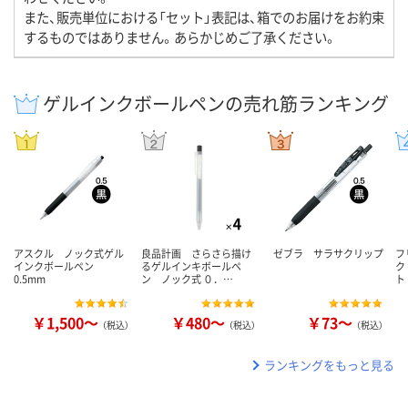
また、販売単位における「セット」表記は、箱でのお届けをお約束
するものではありません。あらかじめご了承ください。
ゲルインクボールペンの売れ筋ランキング
アスクル ノック式ゲル
良品計画 さらさら描け
ゼブラ サラサクリップ
フ
インクボールペン
るゲルインキボールペ
ク
0.5mm
ン ノック式 ０．…
ト
￥1,500～
￥480～
￥73～
（税込）
（税込）
（税込）
ランキングをもっと見る