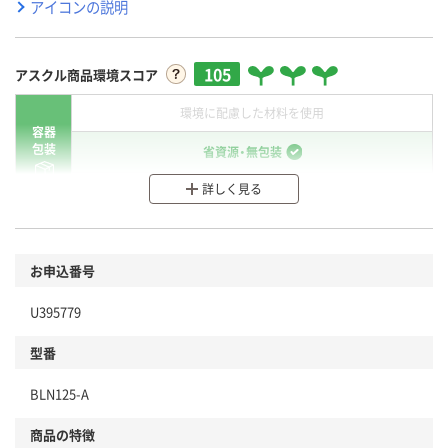
アイコンの説明
105
アスクル商品環境スコア
環境に配慮した材料を使用
容器
包装
省資源・無包装
詳しく見る
分別・リサイクルしやすい設計
環境に配慮した材料を使用
商品
お申込番号
本体
省資源・省エネ・節水
U395779
分別・リサイクルしやすい設計
型番
独自の回収スキームがある
BLN125-A
仕組
アスクルで資源循環している
商品の特徴