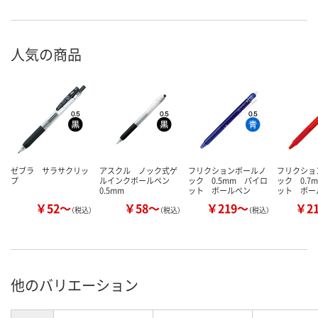
人気の商品
ゼブラ サラサクリッ
アスクル ノック式ゲ
フリクションボールノ
フリクショ
プ
ルインクボールペン
ック 0.5mm パイロ
ック 0.7
0.5mm
ット ボールペン
ット ボー
￥52～
￥58～
￥219～
￥2
（税込）
（税込）
（税込）
他のバリエーション