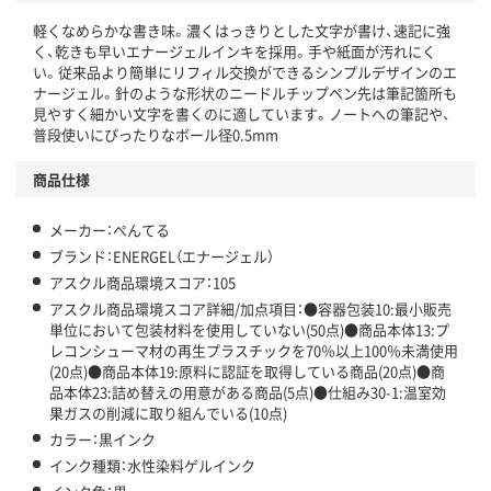
温室効果ガスなどの削減
軽くなめらかな書き味。濃くはっきりとした文字が書け、速記に強
この商品の環境配慮ポイントです。下記商品詳細「
く、乾きも早いエナージェルインキを採用。手や紙面が汚れにく
アスクル商品環境スコア詳細／加点項目
」で確認できます。
い。従来品より簡単にリフィル交換ができるシンプルデザインのエ
ナージェル。針のような形状のニードルチップペン先は筆記箇所も
見やすく細かい文字を書くのに適しています。ノートへの筆記や、
普段使いにぴったりなボール径0.5mm
商品仕様
メーカー：ぺんてる
ブランド：ENERGEL（エナージェル）
アスクル商品環境スコア：105
アスクル商品環境スコア詳細/加点項目：●容器包装10:最小販売
単位において包装材料を使用していない(50点)●商品本体13:プ
レコンシューマ材の再生プラスチックを70％以上100％未満使用
(20点)●商品本体19:原料に認証を取得している商品(20点)●商
品本体23:詰め替えの用意がある商品(5点)●仕組み30-1:温室効
果ガスの削減に取り組んでいる(10点)
カラー：黒インク
インク種類：水性染料ゲルインク