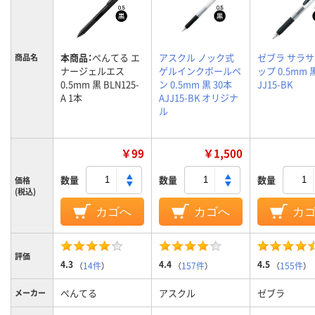
本商品：
ぺんてる エ
アスクル ノック式
ゼブラ サラ
商品名
ナージェルエス
ゲルインクボールペ
ップ 0.5mm 
0.5mm 黒 BLN125-
ン 0.5mm 黒 30本
JJ15-BK
A 1本
AJJ15-BK オリジナ
ル
￥99
￥1,500
数量
数量
数量
価格
(税込)
カゴへ
カゴへ
カ
評価
4.3
4.4
4.5
（
14件
）
（
157件
）
（
155件
）
ぺんてる
アスクル
ゼブラ
メーカー