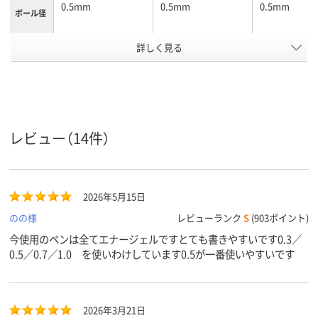
0.5mm
0.5mm
0.5mm
ボール径
詳しく見る
ブラック
クリアカラー／ブラ
ブラック
軸色
ック
黒
黒
黒
インク色
水性染料ゲルインク
水性顔料インク
耐水性ゲルイ
インク種
類
レビュー（14件）
11ｍｍ
11mm
11mm
軸径
カラーグ
ブラック系
ブラック系
ブラック系
2026年5月15日
ループ
のの様
レビューランク
S
(903ポイント)
アスクル
商品環境
105
75
95
今使用のペンは全てエナージェルですとても書きやすいです0.3／
スコア
0.5／0.7／1.0 を使いわけしています0.5が一番使いやすいです
2026年3月21日