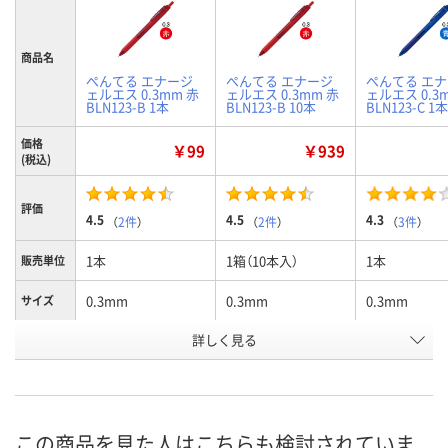
商品名
ぺんてる エナージ
ぺんてる エナージ
ぺんてる エ
ェルエス 0.3mm 赤
ェルエス 0.3mm 赤
ェルエス 0.3
BLN123-B 1本
BLN123-B 10本
BLN123-C 1本
価格
￥99
￥939
(税込)
評価
4.5
4.5
4.3
（
2件
）
（
2件
）
（
3件
）
1本
1箱（10本入）
1本
販売単位
0.3mm
0.3mm
0.3mm
サイズ
詳しく見る
赤
赤
青
インク色
お申込番
U395777
U395803
U395780
号
1点
入荷待ち
あり
在庫
この商品を見た人はこちらも検討されていま