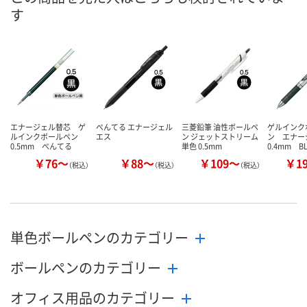
す
ご注文後、お届けに
8月8日（土）
ついてご連絡いたし
8月8日（土）
お届け日
ます
数量
数量
数量
カゴへ
カゴへ
カ
エナージェル替芯 ゲ
ぺんてる エナージェル
三菱鉛筆 油性ボールペ
ゲルインク
ルインクボールペン
エス
ン ジェットストリーム
ン エナ
0.5mm ぺんてる
単色 0.5mm
0.4mm B
￥76～
￥88～
￥109～
￥1
（税込）
（税込）
（税込）
単色ボールペンのカテゴリー
ボールペンのカテゴリー
オフィス用品のカテゴリー