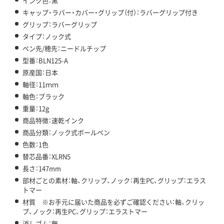
インク色：黒
キャップ・ラバー・カバー・グリップ（付）：ラバーグリップ付き
グリップ：ラバーグリップ
タイプ：ノック式
ペン先/穂先：ニードルチップ
型番：BLN125-A
原産国：日本
軸径：11ｍｍ
軸色：ブラック
重量：12g
商品特徴：速乾インク
商品分類：ノック式ボールペン
色数：1色
替芯品番：XLRN5
長さ：147mm
部材ごとの素材：軸、クリップ、ノック：再生PC、グリップ：エラス
トマー
材質 ※お手元に届いた商品を必ずご確認ください：軸、クリッ
プ、ノック：再生PC、グリップ：エラストマー
消しゴム：無