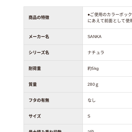
質量
280ｇ
●ご使用のカラーボッ
商品の特徴
にあえて前面として使用
メーカー名
SANKA
シリーズ名
ナチュラ
耐荷重
約5kg
質量
280ｇ
フタの有無
なし
サイズ
S
最大積み重ね段数
2段