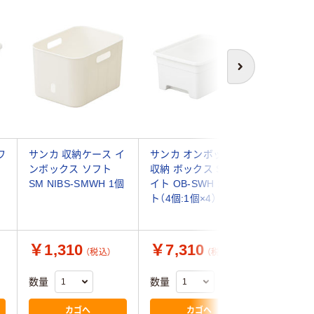
次へ
ワ
サンカ 収納ケース イ
サンカ オンボックス
収納ケース
ンボックス ソフト
収納 ボックス S ホワ
ット#1 
SM NIBS-SMWH 1個
イト OB-SWH 1セッ
ボリー JE
ト（4個:1個×4）
￥1,310
￥7,310
￥970
（税込）
（税込）
数量
数量
数量
カゴへ
カゴへ