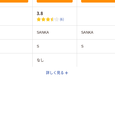
3.8
(6)
SANKA
SANKA
S
S
なし
詳しく見る
ア(透明・半透明)
クリア(透明・半透明)
クリア(透明・半透明
系
系
本体：ポリプロピレ
プロピレン
ポリプロピレン
ン