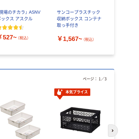
「現場のチカラ」 ASNV
サンコープラスチック
収納ケース
ボックス アスクル
収納ボックス コンテナ
ト アイボリ
取っ手付き
テージ
￥527~
￥1,567~
（税込）
（税込）
￥970~
ページ：
1
／
3
本気プライス
次のスライド