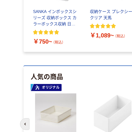
SANKA インボックスシ
収納ケース プレクシ
リーズ 収納ボックス カ
クリア 天馬
ラーボックス収納 日本
製
￥1,089~
（税込）
￥750~
（税込）
人気の商品
オリジナル
前のスライドへ