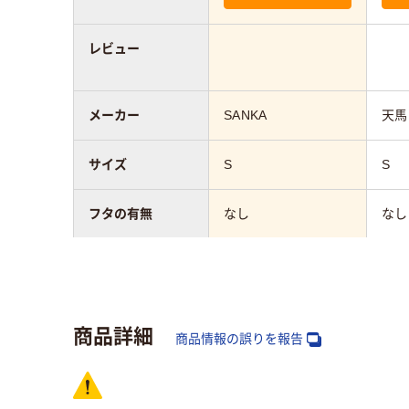
レビュー
メーカー
SANKA
天馬
サイズ
S
S
フタの有無
なし
なし
カラーグループ
クリ
ベージュ系
系
商品詳細
材質
商品情報の誤りを報告
ポリプロピレン
ポリ