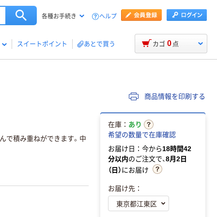
ヘルプ
各種お手続き
0
スイートポイント
あとで買う
カゴ
点
商品情報を印刷する
在庫：
あり
希望の数量で在庫確認
んで積み重ねができます。中
お届け日：今から
18時間42
分以内
のご注文で、
8月2日
（日）
にお届け
お届け先：