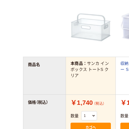
本商品：
サンカ イン
収納
商品名
ボックス トートS ク
ー 
リア
￥1,740
￥1
価格（税込）
（税込）
数量
数量
カゴへ