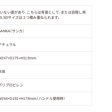
265ｇ
420ｇ
約330g
いない面があり、こちらは背面として、または目隠し用
S,SDサイズは２つ積み重ねられます。
SANKA（サンカ）
ナチュラル
W247×D175×H113ｍｍ
本体
ポリプロピレン
W264×D192×H178ｍｍ（ハンドル使用時）