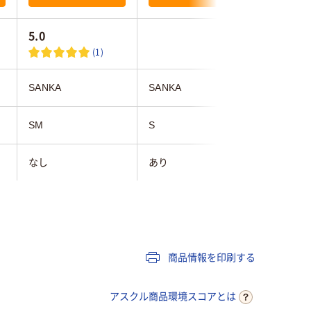
5.0
2.0
(1)
SANKA
SANKA
JEJアス
SM
S
S
なし
あり
なし
)
ホワイト系
ホワイト系
ベージュ
商品情報を印刷する
ポリエチレン
ポリプロピレン
ポリプロ
アスクル商品環境スコアとは