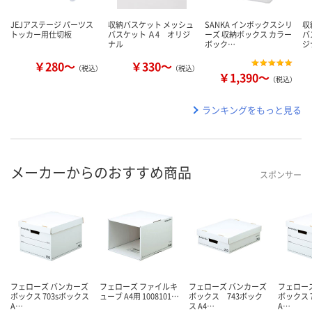
JEJアステージ パーツス
収納バスケット メッシュ
SANKA インボックスシリ
収
トッカー用仕切板
バスケット Ａ4 オリジ
ーズ 収納ボックス カラー
バ
ナル
ボック…
ジ
￥280～
￥330～
（税込）
（税込）
￥1,390～
（税込）
ランキングをもっと見る
メーカーからのおすすめ商品
スポンサー
フェローズ バンカーズ
フェローズ ファイルキ
フェローズ バンカーズ
フェロー
ボックス 703sボックス
ューブ A4用 1008101…
ボックス 743ボック
ボックス 
A…
ス A4…
A…