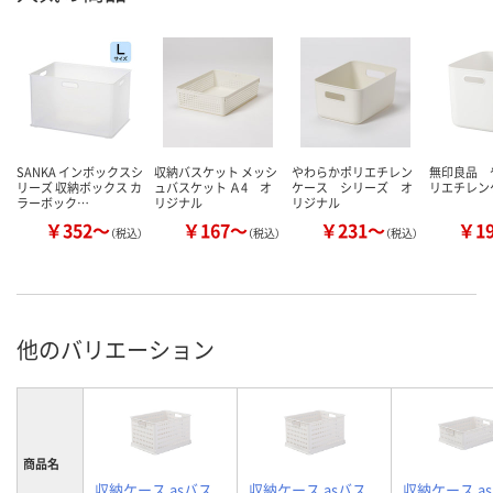
SANKA インボックスシ
収納バスケット メッシ
やわらかポリエチレン
無印良品 
リーズ 収納ボックス カ
ュバスケット Ａ4 オ
ケース シリーズ オ
リエチレン
ラーボック…
リジナル
リジナル
￥352～
￥167～
￥231～
￥1
（税込）
（税込）
（税込）
他のバリエーション
商品名
収納ケース asバス
収納ケース asバス
収納ケース a