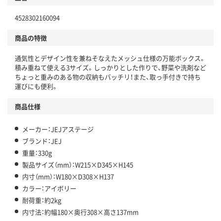
4528302160094
商品の特徴
通気性とデザイン性を兼ねそなえたメッシュ仕様の万能ボックス。
積み重ねて使える3サイズ。しっかりとした作りで、野菜や洗剤など
ちょっと重みのある物の収納もバッチリ！また、取っ手付きで持ち
運びにも便利。
商品仕様
メーカー：JEJアステージ
ブランド：JEJ
重量：330g
製品サイズ（mm）：W215×D345×H145
内寸（mm）：W180×D308×H137
カラー：アイボリー
耐荷重：約2kg
内寸法：約幅180×奥行308×高さ137mm