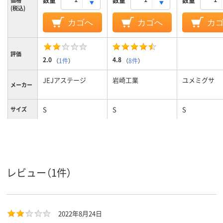
価格
(税込)
カゴへ
カゴへ
カ
評価
2.0
4.8
（
1件
）
（
8件
）
JEJアステージ
岩崎工業
ユメミグサ
メーカー
S
S
S
サイズ
フタの有
なし
あり
無
ベージュ系
クリア(透明・半透明)
ホワイト系
カラーグ
ループ
系
レビュー（1件）
ポリプロピレン
ポリプロピレン
材質
約330g
約700g
質量
2022年8月24日