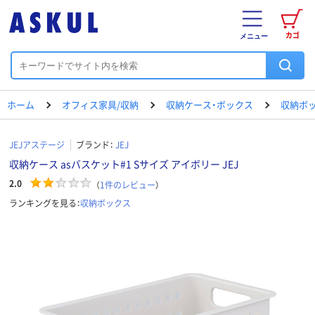
カゴ
メニュー
ホーム
オフィス家具/収納
収納ケース・ボックス
収納ボ
JEJアステージ
ブランド：
JEJ
収納ケース asバスケット#1 Sサイズ アイボリー JEJ
2.0
（
1
件のレビュー
）
ランキングを見る：
収納ボックス