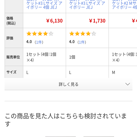
ケット#3 Lサイズ ア
ケット#3 Lサイズ ア
ケット#2 M
イボリー 4個 JEJ
イボリー JEJ
アイボリー 4個
価格
￥6,130
￥1,730
￥4
(税込)
評価
4.0
4.0
（
1件
）
（
1件
）
1セット（4個：1個
1セット（4個：
1個
販売単位
×4）
×4）
L
L
M
サイズ
お申込番
詳しく見る
P683923
P678727
P683920
号
1点
在庫
8月8日（土）
お届け日
この商品を見た人はこちらも検討されていま
す
数量
現在ご注文いただけ
現在ご注文いただけ
ません
ません