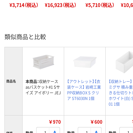
¥3,714（税込）
¥16,923（税込）
¥5,710（税込）
¥10,
類似商品と比較
本商品：
収納ケース
【アウトレット】【衣
【収納トレー】
商品名
asバスケット#1 Sサ
装ケース】 岩崎工業
ミグサ 積み
イズ アイボリー JEJ
PP収納BOX S クリ
きる仕切りト
ア ST6030N 1個
ホワイト(白) S
01 1個
￥970
￥600
数量
数量
数量