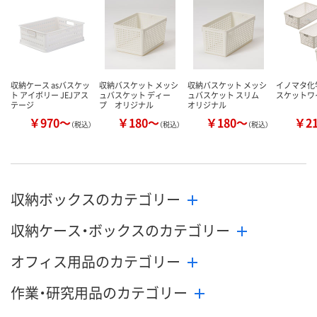
カ
収納ケース asバスケッ
収納バスケット メッシ
収納バスケット メッシ
イノマタ化
ト アイボリー JEJアス
ュバスケット ディー
ュバスケット スリム
スケットワ
テージ
プ オリジナル
オリジナル
￥970～
￥180～
￥180～
￥2
（税込）
（税込）
（税込）
収納ボックスのカテゴリー
収納ケース・ボックスのカテゴリー
オフィス用品のカテゴリー
作業・研究用品のカテゴリー