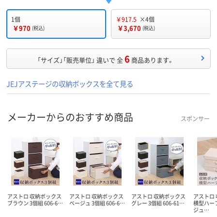
1個
￥917.5
×4個
￥970
￥3,670
(税込)
(税込)
6
「サイズ」「販売単位」 違いで 全
商品あります。
JEJアステージの収納ボックスを全て見る
メーカーからのおすすめ商品
スポンサー
アストロ 収納ボックス
アストロ 収納ボックス
アストロ 収納ボックス
アストロ
ブラウン 3個組 606-6…
ベージュ 3個組 606-6…
グレー 3個組 606-61…
横型ハーフ
ジュ…