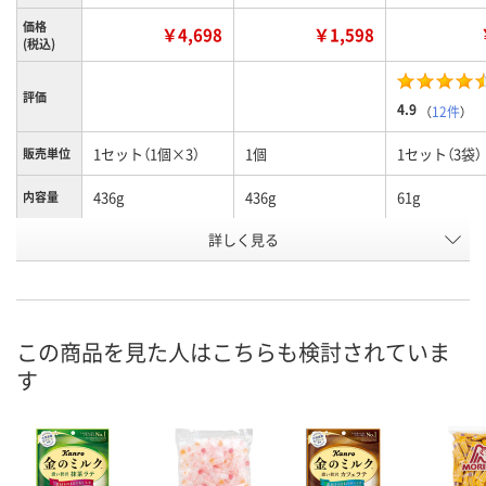
価格
￥4,698
￥1,598
(税込)
評価
4.9
（
12件
）
1セット（1個×3）
1個
1セット（3袋）
販売単位
436g
436g
61g
内容量
詳しく見る
抹茶ラテ味
抹茶ラテ味
抹茶ミルク
味
お申込番
WKH7781
WKH7800
U893846
号
2点
7点
9点
在庫
この商品を見た人はこちらも検討されていま
す
8月8日（土）
8月8日（土）
8月7日（金）
お届け日
数量
数量
数量
カゴへ
カゴへ
カ