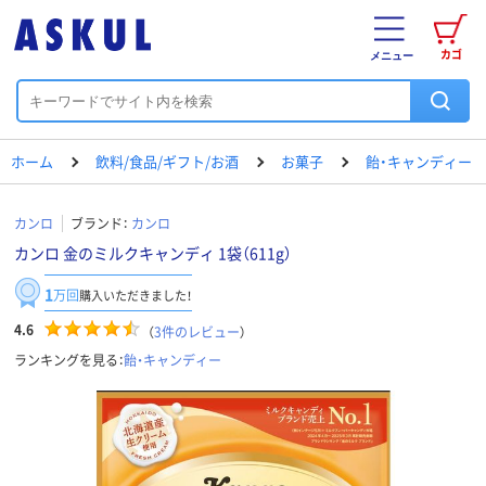
カゴ
メニュー
ホーム
飲料/食品/ギフト/お酒
お菓子
飴・キャンディー
カンロ
ブランド：
カンロ
カンロ 金のミルクキャンディ 1袋（611g）
1
万回
購入いただきました！
4.6
（
3
件のレビュー
）
ランキングを見る：
飴・キャンディー