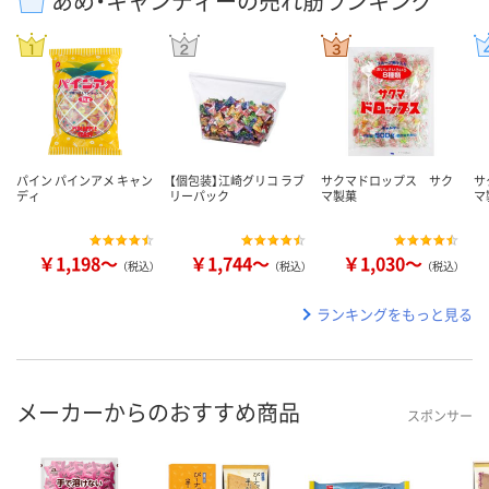
あめ・キャンディーの売れ筋ランキング
パイン パインアメ キャン
【個包装】江崎グリコ ラブ
サクマドロップス サク
サ
ディ
リーパック
マ製菓
マ
￥1,198～
￥1,744～
￥1,030～
（税込）
（税込）
（税込）
ランキングをもっと見る
メーカーからのおすすめ商品
スポンサー