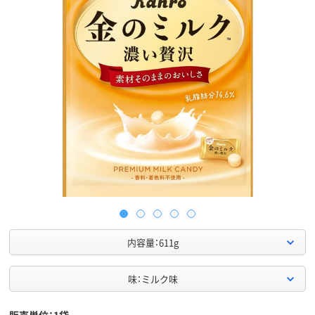
内容量：611g
味：ミルク味