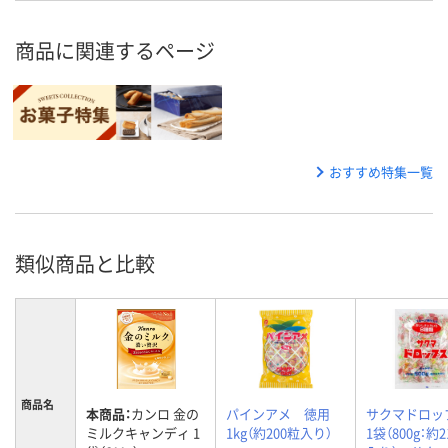
商品に関連するページ
おすすめ特集一覧
類似商品と比較
商品名
本商品：
カンロ 金の
パインアメ 徳用
サクマドロ
ミルクキャンディ 1
1kg（約200粒入り）
1袋（800g：約