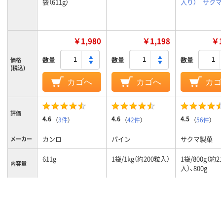
袋（611g）
入り） サク
￥1,980
￥1,198
￥1
数量
数量
数量
価格
(税込)
カゴへ
カゴへ
カ
評価
4.6
4.6
4.5
（
3件
）
（
42件
）
（
56件
）
カンロ
パイン
サクマ製菓
メーカー
611g
1袋/1kg（約200粒入）
1袋/800g（約2
内容量
入）、800g
飴・キャ
ミルク系
ンディー
の味・風
味