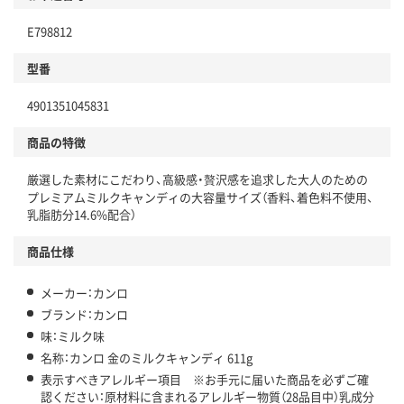
E798812
型番
4901351045831
商品の特徴
厳選した素材にこだわり、高級感・贅沢感を追求した大人のための
プレミアムミルクキャンディの大容量サイズ（香料、着色料不使用、
乳脂肪分14.6%配合）
商品仕様
メーカー：カンロ
ブランド：カンロ
味：ミルク味
名称：カンロ 金のミルクキャンディ 611g
表示すべきアレルギー項目 ※お手元に届いた商品を必ずご確
認ください：原材料に含まれるアレルギー物質（28品目中）乳成分