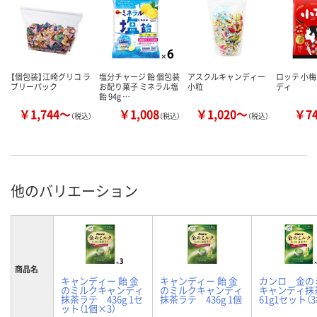
【個包装】江崎グリコ ラ
塩分チャージ 飴 個包装
アスクルキャンディー
ロッテ 小梅
ブリーパック
お配り菓子 ミネラル塩
小粒
ディ
飴 94g …
￥1,744～
￥1,008
￥1,020～
￥7
（税込）
（税込）
（税込）
他のバリエーション
商品名
キャンディー 飴 金
キャンディー 飴 金
カンロ 金の
のミルクキャンディ
のミルクキャンディ
キャンディ抹
抹茶ラテ 436g 1セ
抹茶ラテ 436g 1個
61g1セット（
ット（1個×3）