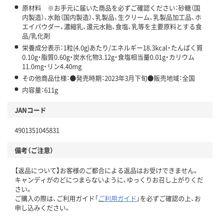
原材料 ※お手元に届いた商品を必ずご確認ください：砂糖（国
内製造）、水飴（国内製造）、乳製品、生クリーム、乳製品加工品、ホ
エイパウダー、濃縮乳、還元水飴、食塩、乳等を主要原料とする食
品/乳化剤
栄養成分表示：1粒(4.0g)あたり/エネルギー18.3kcal・たんぱく質
0.10g・脂質0.60g・炭水化物3.12g・食塩相当量0.01g・カリウム
11.0mg・リン4.40mg
その他商品仕様：●発売時期：2023年3月下旬●販売地域：全国
内容量：611g
JANコード
4901351045831
備考（ご注意）
【返品について】お客様のご都合による返品はお受けできません。
キャンディがのどにつまらないように、ゆっくりお召し上がりくだ
さい。
ご購入の際は、ご利用ガイド「
ご利用ガイド
」を必ずご確認の上、お
申し込みください。