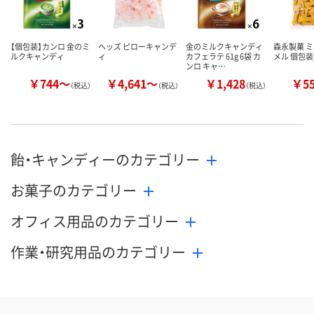
【個包装】カンロ 金のミ
ヘッズ ピローキャンデ
金のミルクキャンディ
森永製菓 
ルクキャンディ
ィ
カフェラテ 61g 6袋 カ
メル 個包装
ンロ キャ…
￥744～
￥4,641～
￥1,428
￥5
（税込）
（税込）
（税込）
飴・キャンディーのカテゴリー
お菓子のカテゴリー
オフィス用品のカテゴリー
作業・研究用品のカテゴリー