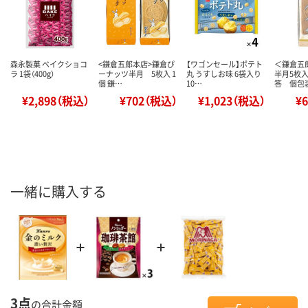
森永製菓 ベイクショコ
<鎌倉五郎本店>鎌倉ぴ
【ワゴンセール】ポテト
＜鎌倉五
ラ 1袋（400g）
ーナッツ半月 5枚入 1
丸 うすしお味 6袋入り
半月5枚入
個 鎌…
10…
答 個包
¥2,898（税込）
¥702（税込）
¥1,023（税込）
¥
一緒に購入する
3点
の合計金額