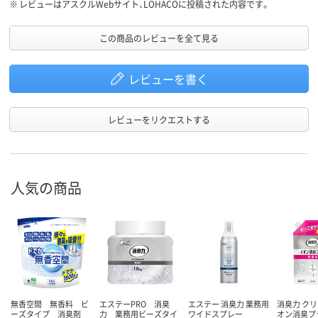
※
レビューはアスクルWebサイト、LOHACOに投稿された内容です。
この商品のレビューを全て見る
レビューを書く
レビューをリクエストする
人気の商品
無香空間 無香料 ビ
エステーPRO 消臭
エステー 消臭力 業務用
消臭力 クリ
ーズタイプ 消臭剤
力 業務用ビーズタイ
ワイドスプレー
オン消臭プ