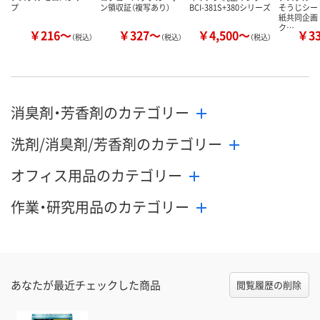
プ
ン領収証（複写あり）
BCI-381S+380シリーズ
そうじシー
紙共同企画
ク…
￥216～
￥327～
￥4,500～
￥3
（税込）
（税込）
（税込）
消臭剤・芳香剤のカテゴリー
洗剤/消臭剤/芳香剤のカテゴリー
オフィス用品のカテゴリー
作業・研究用品のカテゴリー
あなたが最近チェックした商品
閲覧履歴の削除