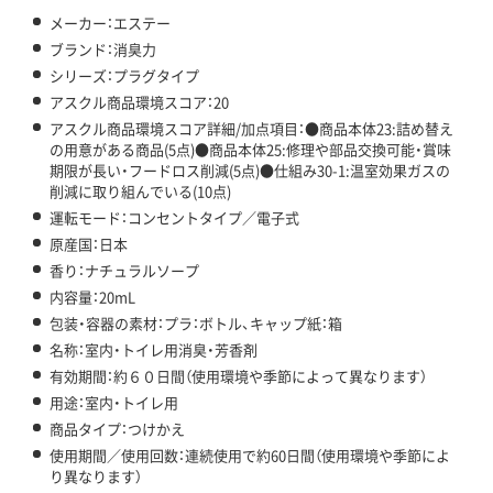
メーカー：エステー
ブランド：消臭力
シリーズ：プラグタイプ
アスクル商品環境スコア：20
アスクル商品環境スコア詳細/加点項目：●商品本体23:詰め替え
の用意がある商品(5点)●商品本体25:修理や部品交換可能・賞味
期限が長い・フードロス削減(5点)●仕組み30-1:温室効果ガスの
削減に取り組んでいる(10点)
運転モード：コンセントタイプ／電子式
原産国：日本
香り：ナチュラルソープ
内容量：20mL
包装・容器の素材：プラ：ボトル、キャップ紙：箱
名称：室内・トイレ用消臭・芳香剤
有効期間：約６０日間（使用環境や季節によって異なります）
用途：室内・トイレ用
商品タイプ：つけかえ
使用期間／使用回数：連続使用で約60日間（使用環境や季節によ
り異なります）