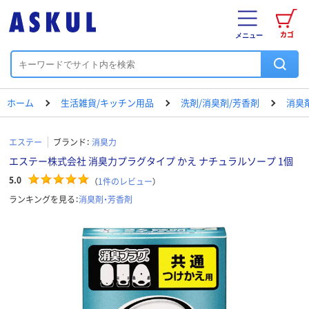
カゴ
メニュー
ホーム
生活雑貨/キッチン用品
洗剤/消臭剤/芳香剤
消臭
エステー
ブランド：
消臭力
エステー株式会社 消臭力プラグタイプ かえ ナチュラルソープ 1個
5.0
（
1
件のレビュー
）
ランキングを見る：
消臭剤・芳香剤