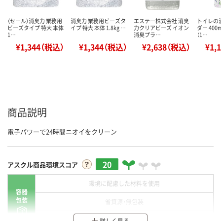
（セール）消臭力 業務用
消臭力 業務用ビーズタ
エステー株式会社 消臭
トイレの
ビーズタイプ 特大 本体
イプ 特大 本体 1.8kg …
力クリアビーズ イオン
ダー 400
1…
消臭プラ…
（1…
¥1,344（税込）
¥1,344（税込）
¥2,638（税込）
¥1,
商品説明
電子パワーで24時間ニオイをクリーン
20
アスクル商品環境スコア
環境に配慮した材料を使用
容器
包装
省資源・無包装
分別・リサイクルしやすい設計
詳しく見る