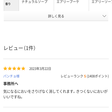
ナチュラルソープ
エアリーブーケ
エアリーソー
香り
詳しく見る
室内・トイレ用
室内用
室内・トイレ
用途
20ml、20mL
内容量
アスクル
商品環境
20
10
35
スコア
レビュー（1件）
2023年3月22日
パンチョ様
レビューランク
S
(1408ポイント)
事務所へ
気になるにおいをさりげなく消してくれます。きつくないにおいが
いいですね。