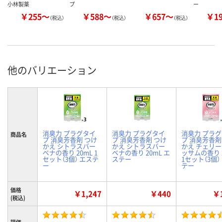
小林製薬
プ
ー
￥255～
￥588～
￥657～
￥1
（税込）
（税込）
（税込）
他のバリエーション
消臭力 プラグタイ
消臭力 プラグタイ
消臭力 プラ
商品名
プ 消臭芳香剤 つけ
プ 消臭芳香剤 つけ
プ 消臭芳香剤
かえ シトラスバー
かえ シトラスバー
かえ チェリ
ベナの香り 20mL 1
ベナの香り 20mL エ
ッサムの香り 
セット（3個） エステ
ステー
1セット（3個）
ー
テー
価格
￥1,247
￥440
￥1
(税込)