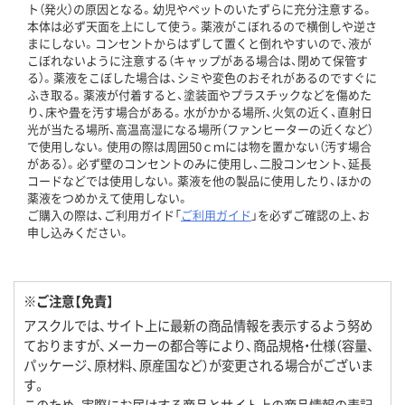
ト（発火）の原因となる。幼児やペットのいたずらに充分注意する。
本体は必ず天面を上にして使う。薬液がこぼれるので横倒しや逆さ
まにしない。コンセントからはずして置くと倒れやすいので、液が
こぼれないように注意する（キャップがある場合は、閉めて保管す
る）。薬液をこぼした場合は、シミや変色のおそれがあるのですぐに
ふき取る。薬液が付着すると、塗装面やプラスチックなどを傷めた
り、床や畳を汚す場合がある。水がかかる場所、火気の近く、直射日
光が当たる場所、高温高湿になる場所（ファンヒーターの近くなど）
で使用しない。使用の際は周囲50ｃｍには物を置かない（汚す場合
がある）。必ず壁のコンセントのみに使用し、二股コンセント、延長
コードなどでは使用しない。薬液を他の製品に使用したり、ほかの
薬液をつめかえて使用しない。
ご購入の際は、ご利用ガイド「
ご利用ガイド
」を必ずご確認の上、お
申し込みください。
※ご注意【免責】
アスクルでは、サイト上に最新の商品情報を表示するよう努め
ておりますが、メーカーの都合等により、商品規格・仕様（容量、
パッケージ、原材料、原産国など）が変更される場合がございま
す。
このため、実際にお届けする商品とサイト上の商品情報の表記