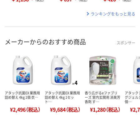
ランキングをもっと見る
メーカーからのおすすめ商品
スポンサー
アタック抗菌EX 業務用
アタック抗菌EX 業務用
香り広がるeファブリ
アタック
詰め替え 4kg 1個 衣…
詰め替え 4kg 1セッ
ーズ 室内玄関用 消臭芳
グジェル 業
ト…
香剤 す…
個…
¥2,496（税込）
¥9,684（税込）
¥1,280（税込）
¥2,