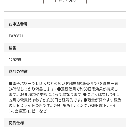
環境に配慮した材料を使用
商品
お申込番号
本体
省資源・省エネ・節水
E830821
分別・リサイクルしやすい設計
型番
独自の回収スキームがある
仕組
129256
アスクルで資源循環している
商品の特徴
温室効果ガスなどの削減
●電子パワーでＬＤＫなどの広いお部屋（約16畳まで）を部屋一面
この商品の環境配慮ポイントです。下記商品詳細「
24時間しっかり消臭します。●連続使用で約60日間効果が持続し
アスクル商品環境スコア詳細／加点項目
」で確認できます。
ます。（使用環境や季節によって異なります）●つけっぱなしでも1
ヵ月の電気代はわずか約30円と経済的です。●残量が見やすい緑色
のＬＥＤライトつきです。【使用場所】リビング、玄関・廊下、トイ
レ、会議室、ロビーなど
商品仕様