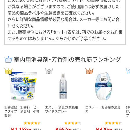
が異なる場合がございますので、ご使用前には必ずお届けした
商品の商品ラベルや注意書きをご確認ください。
さらに詳細な商品情報が必要な場合は、メーカー等にお問い合
わせください。
また、販売単位における「セット」表記は、箱でのお届けをお約束
するものではありません。あらかじめご了承ください。
室内用消臭剤・芳香剤の売れ筋ランキング
無香空間 無香料 ビー
エステー 消臭力 業務用
エステー お部屋の消臭
無
ズタイプ 消臭剤 小林
ワイドスプレー
力
け
製薬
プ
￥1,158～
￥657～
￥420～
（税込）
（税込）
（税込）