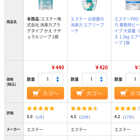
本商品：
エステー株
エステー お部屋の
エステーPRO
商品名
式会社 消臭力プラ
消臭力 エアリーブ
力 業務用ビ
グタイプ かえ ナチ
ーケ
イプ 大容量 
ュラルソープ 1個
え 1.5kg エ
ープ 1個
￥440
￥420
￥1
数量
数量
数量
価格
(税込)
カゴへ
カゴへ
カ
評価
5.0
4.5
4.2
（
1件
）
（
20件
）
（
17件
）
エステー
エステー
エステー
メーカー