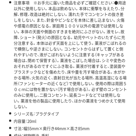
注意事項 ※お手元に届いた商品を必ずご確認ください：●用途
以外に使用しない。本品は飲めない。本体に衝撃を与えたり、分
解、修理、改造は絶対にしない。濡れた手でコンセントの抜き差
しをしない。また、針金やピンなどを本体に差し込まない。火傷
や感電の原因となる。家庭用１００Ｖ以外の電源では使用しな
い。本体の天面や側面のすきまを絶対にふさがない。液モレ、故
障、ショート（発火）の原因となる。幼児やペットのいたずらに充
分注意する。本体は必ず天面を上にして使う。薬液がこぼれるの
で横倒しや逆さまにしない。コンセントからはずして置くと倒
れやすいので、液がこぼれないように注意する（キャップがある
場合は、閉めて保管する）。薬液をこぼした場合は、シミや変色の
おそれがあるのですぐにふき取る。薬液が付着すると、塗装面や
プラスチックなどを傷めたり、床や畳を汚す場合がある。水がか
かる場所、火気の近く、直射日光が当たる場所、高温高湿になる場
所（ファンヒーターの近くなど）で使用しない。使用の際は周囲５
０ｃｍには物を置かない（汚す場合がある）。必ず壁のコンセント
のみに使用し、二股コンセント、延長コードなどでは使用しな
い。薬液を他の製品に使用したり、ほかの薬液をつめかえて使用
しない。
シリーズ名：プラグタイプ
内容量：20ml
寸法：幅55mm×奥行き44mm×高さ85mm
成分：植物精油、香料