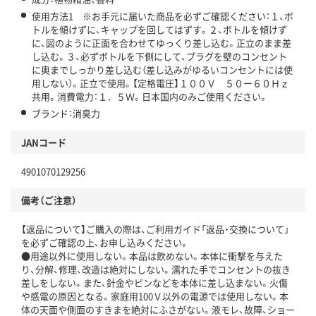
使用方法1 ※お手元に届いた商品を必ずご確認ください：１、ボ
トルを傾けずに、キャップを回してはずす。２、ボトルを傾けず
に、図のように正面を合わせてゆっくり差し込む。正立のまま差
し込む。３、必ずボトルを下側にして、プラグを壁のコンセント
に奥までしっかり差し込む（差し込みがゆるいコンセントには使
用しない）。正立で使用。【定格電圧】１００Ｖ ５０ー６０Ｈｚ
共用。消費電力：１．５Ｗ。日本国内のみご使用ください。
ブランド：消臭力
JANコード
4901070129256
備考（ご注意）
【返品について】ご購入の際は、ご利用ガイド「返品・交換について」
を必ずご確認の上、お申し込みください。
●用途以外に使用しない。本品は飲めない。本体に衝撃を与えた
り、分解、修理、改造は絶対にしない。濡れた手でコンセントの抜き
差しをしない。また、針金やピンなどを本体に差し込まない。火傷
や感電の原因となる。家庭用100Ｖ以外の電源では使用しない。本
体の天面や側面のすきまを絶対にふさがない。液モレ、故障、ショー