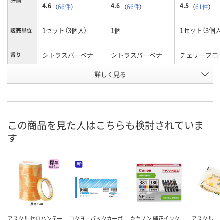
評価
4.6
4.6
4.5
（
66件
）
（
66件
）
（
61件
）
1セット（3個入）
1個
1セット（3個入
販売単位
シトラスバーベナ
シトラスバーベナ
チェリーブロ
香り
商品タイ
詳しく見る
つけかえ
つけかえ
つけかえ
プ
お申込番
AW37834
AW37826
AW36967
号
この商品を見た人はこちらも検討されていま
あり
あり
入荷待ち
在庫
す
8月11日（火）
8月11日（火）
お届け日
数量
数量
お取り扱い終
した
カゴへ
カゴへ
アスクル セロハンテー
コクヨ バックカーボ
キヤノン 純正インク
アスクル 