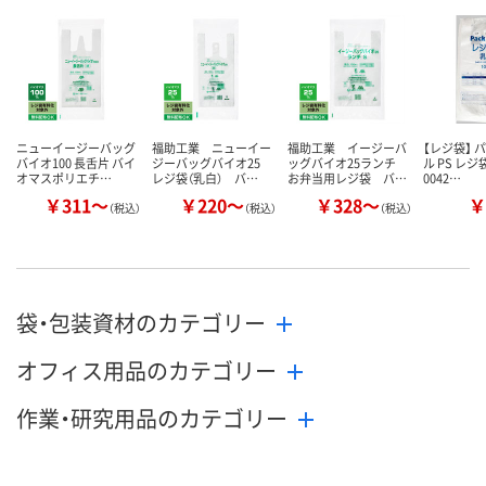
カゴへ
カゴへ
カ
ニューイージーバッグ
福助工業 ニューイー
福助工業 イージーバ
【レジ袋】 
バイオ100 長舌片 バイ
ジーバッグバイオ25
ッグバイオ25ランチ
ル PS レジ
オマスポリエチ…
レジ袋（乳白） バ…
お弁当用レジ袋 バ…
0042…
￥311～
￥220～
￥328～
￥
（税込）
（税込）
（税込）
袋・包装資材のカテゴリー
オフィス用品のカテゴリー
作業・研究用品のカテゴリー