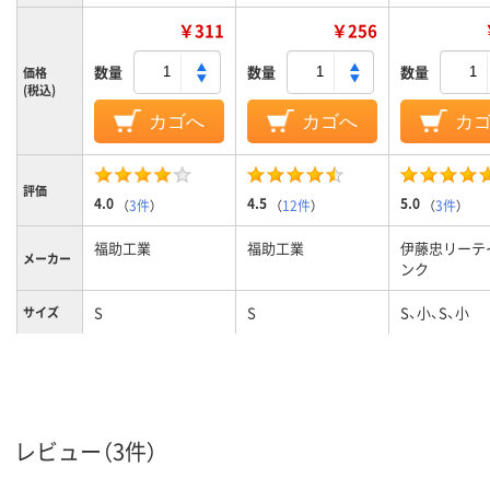
￥311
￥256
数量
数量
数量
価格
(税込)
カゴへ
カゴへ
カ
評価
4.0
4.5
5.0
（
3件
）
（
12件
）
（
3件
）
福助工業
福助工業
伊藤忠リーテ
メーカー
ンク
S
S
S、小、S、小
サイズ
0.012mm
0.012ｍｍ
厚さ
カラーグ
ホワイト系
ホワイト系
ホワイト系
ループ
レビュー（3件）
レジ袋有
対象外
対象外
対象外
料化