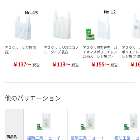
アスクル レジ袋（乳
アスクル レジ袋エコノ
アスクル限定販売 バ
アスクル 
白）
ミータイプ 乳白
イオマスポリエチレン
ポリエチレ
25％入 レジ袋（乳…
レジ袋（乳白
￥137～
￥113～
￥155～
￥1
（税込）
（税込）
（税込）
他のバリエーション
商品名
福助工業 ニューイ
福助工業 ニューイ
福助工業 ニ