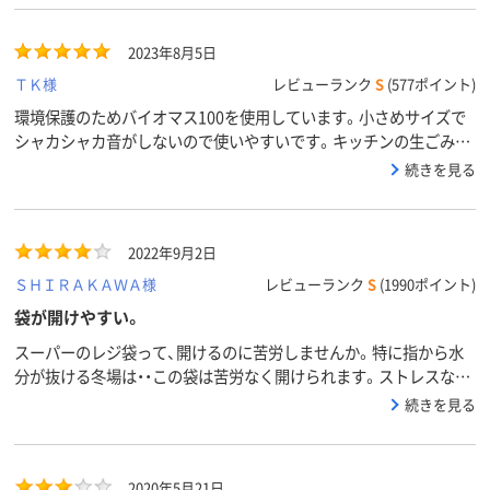
110mm
110ｍｍ
165mm
マチ幅
2023年8月5日
エンボス
エンボス加工有り
加工あり
無し
加工
ＴＫ様
レビューランク
S
(577ポイント)
バイオマスポリエチ
環境保護のためバイオマス100を使用しています。小さめサイズで
材質
レン（HDPE）
シャカシャカ音がしないので使いやすいです。キッチンの生ごみや
車のゴミ入れにも使えます。サイズ違いで購入しています。
続きを見る
2022年9月2日
ＳＨＩＲＡＫＡＷＡ様
レビューランク
S
(1990ポイント)
袋が開けやすい。
スーパーのレジ袋って、開けるのに苦労しませんか。特に指から水
分が抜ける冬場は・・この袋は苦労なく開けられます。ストレスな
し。
続きを見る
2020年5月21日