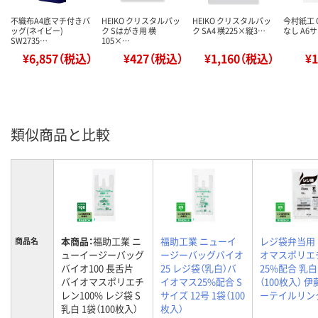
不織布A4底マチ付きバ
HEIKO クリスタルパッ
HEIKO クリスタルパッ
今村紙工 
ッグ(ネイビー)
ク Sはがき用 横
ク SA4 横225×縦3…
なし A6サ
SW2735…
105×…
¥6,857（税込）
¥427（税込）
¥1,160（税込）
¥
類似商品と比較
本商品：
福助工業 ニ
福助工業 ニューイ
レジ袋弁当用
商品名
ューイージーバッグ
ージーバッグバイオ
オマスポリエ
バイオ100 長舌片
25 レジ袋（乳白）バ
25%配合 乳白 
バイオマスポリエチ
イオマス25%配合 S
（100枚入） 
レン100% レジ袋 S
サイズ 12号 1袋（100
ーテイルリン
乳白 1袋（100枚入）
枚入）