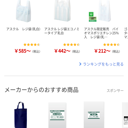
アスクル レジ袋（乳白）
アスクル レジ袋エコノミ
アスクル限定販売 バイ
ゴ
ータイプ 乳白
オマスポリエチレン25％
タ
入 レジ袋（乳…
マ
￥585～
￥442～
￥212～
（税込）
（税込）
（税込）
ランキングをもっと見る
メーカーからのおすすめ商品
スポンサー