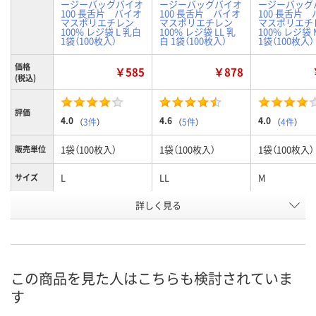
ージーバッグバイオ
ージーバッグバイオ
ージーバッグ
100 長舌片 バイオ
100 長舌片 バイオ
100 長舌片
マスポリエチレン
マスポリエチレン
マスポリエチ
100% レジ袋 L 乳白
100% レジ袋 LL 乳
100% レジ袋 
1袋（100枚入）
白 1袋（100枚入）
1袋（100枚入）
価格
￥585
￥878
(税込)
評価
4.0
4.6
4.0
（
3件
）
（
5件
）
（
4件
）
1袋（100枚入）
1袋（100枚入）
1袋（100枚入）
販売単位
L
LL
M
サイズ
お申込番
詳しく見る
E848525
E848524
E848526
号
1点
あり
あり
在庫
8月11日（火）
8月11日（火）
8月11日（火）
お届け日
この商品を見た人はこちらも検討されていま
す
数量
数量
数量