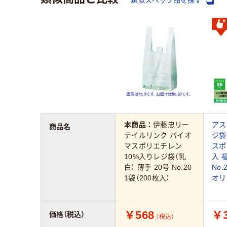
本商品：
伊藤忠リー
アス
商品名
テイルリンク バイオ
ジ袋
マスポリエチレン
スポ
10%入りレジ袋（乳
入 
白） 薄手 20号 No.20
No.
1袋（200枚入）
オリ
￥568
￥3
価格（税込）
（税込）