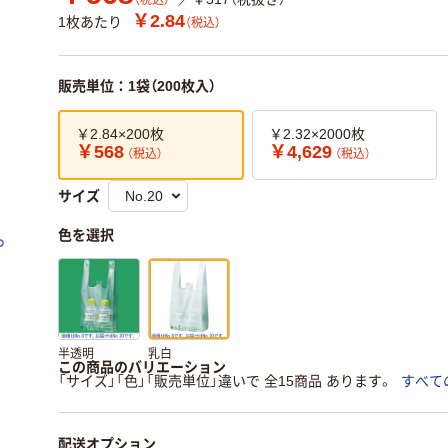
（税込）
￥2.84
1枚あたり
（税込）
販売単位：1袋（200枚入）
￥2.84×200枚
￥2.32×2000枚
￥568
￥4,629
（税込）
（税込）
サイズ
色を選択
半透明
乳白
この商品のバリエーション
「サイズ」「色」「販売単位」違いで 全15商品 あります。
すべて
配送オプション