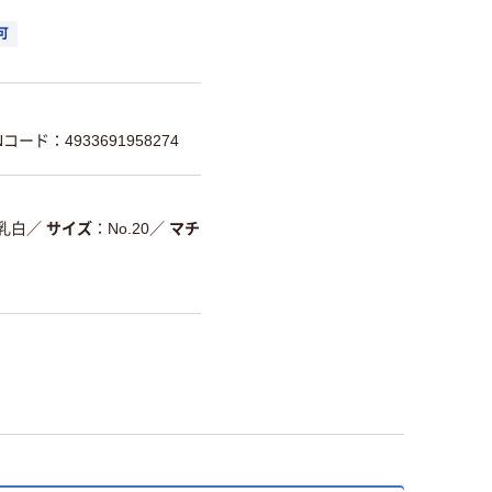
可
Nコード：4933691958274
乳白
／
サイズ
No.20
／
マチ