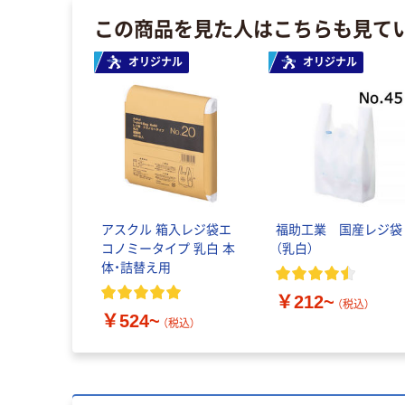
この商品を見た人はこちらも見て
オリジナル
オリジナル
アスクル 箱入レジ袋エ
福助工業 国産レジ袋
コノミータイプ 乳白 本
（乳白）
体・詰替え用
￥212~
（税込）
￥524~
（税込）