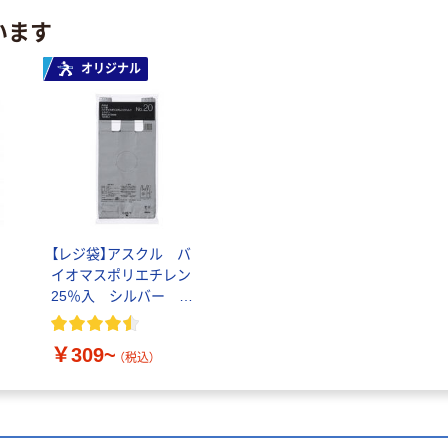
います
オリジナル
【レジ袋】アスクル バ
イオマスポリエチレン
25％入 シルバー レ
ジ袋
￥309~
（税込）