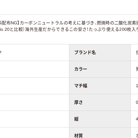
有
あり
料配布NG】カーボンニュートラルの考えに基づき、燃焼時の二酸化炭素
ボス加工無
エンボス加工無
無し
o.20と比較）海外生産だからできるこの安さ！たっぷり使える200枚入
85
65
ク
ブランド名
カラー
マチ幅
厚さ
縦
材質