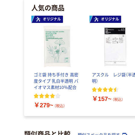
人気の商品
オリジナル
オリジナル
ゴミ袋 持ち手付き 高密
アスクル レジ袋（半
度タイプ 乳白半透明 バ
明）
イオマス素材10％配合
￥157~
（税込）
￥279~
（税込）
類似商品と比較
類似スペック品を探す