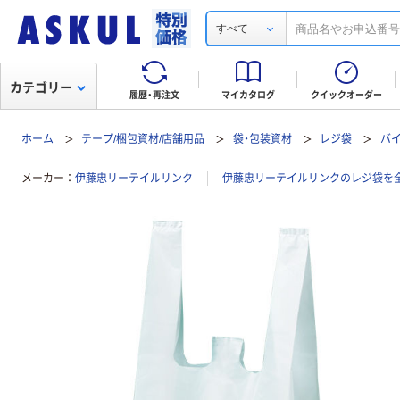
すべて
カテゴリー
履歴・再注文
マイカタログ
クイックオーダー
ホーム
テープ/梱包資材/店舗用品
袋・包装資材
レジ袋
バ
メーカー
伊藤忠リーテイルリンク
伊藤忠リーテイルリンクのレジ袋を