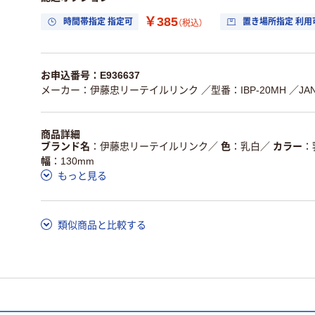
￥385
時間帯指定 指定可
置き場所指定 利用
（税込）
お申込番号：E936637
メーカー：伊藤忠リーテイルリンク
／型番：IBP-20MH
／JA
商品詳細
ブランド名
伊藤忠リーテイルリンク
／
色
乳白
／
カラー
幅
130mm
もっと見る
類似商品と比較する