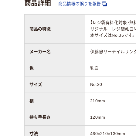
商品詳細
商品情報の誤りを報告
吊り穴
吊し穴あり
有
【レジ袋有料化対象・無
エンボス加工
エンボス加工無し
エン
商品の特徴
リジナル レジ袋乳白N
本サイズはNo.35です。
アスクル商品環境
80
スコア
メーカー名
伊藤忠リーテイルリン
色
乳白
サイズ
No.20
横
210mm
持ち手長さ
120mm
寸法
460×210×130mm