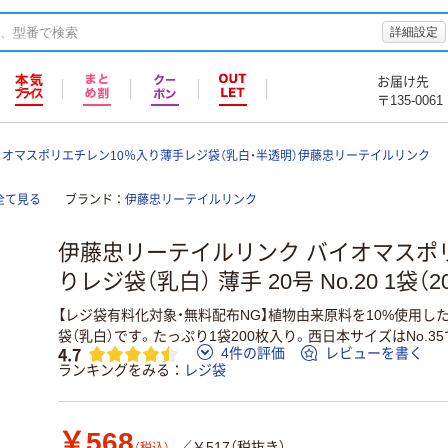
詳細設定
お届け先
〒135-0061
イオマスポリエチレン10％入り薄手レジ袋（乳白・半透明）伊藤忠リーテイルリンク
全て見る
ブランド
伊藤忠リーテイルリンク
伊藤忠リーテイルリンク バイオマスポ
りレジ袋（乳白） 薄手 20号 No.20 1袋（2
【レジ袋有料化対象・無料配布NG】植物由来原料を10%使用
袋（乳白）です。たっぷり1袋200枚入り。西日本サイズはNo.35
4.7
4件の評価
レビューを書く
ランキングをみる
レジ袋
￥568
／￥517（税抜き）