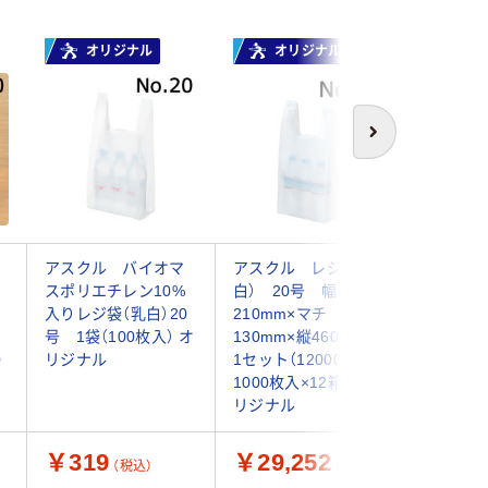
オリジナル
オリジナル
オ
次へ
る
アスクル バイオマ
アスクル レジ袋（乳
アスクル
スポリエチレン10%
白） 20号 幅
ジ袋 乳
入りレジ袋（乳白）20
210mm×マチ
460×21
号 1袋（100枚入） オ
130mm×縦460mm
0.02mm
0
リジナル
1セット（12000枚：
枚入） 
1000枚入×12箱） オ
リジナル
￥319
￥29,252
￥530
（税込）
（税込）