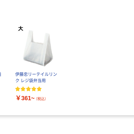
透
伊藤忠リーテイルリン
ク レジ袋弁当用
￥361~
（税込）