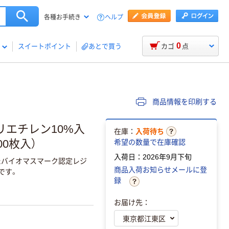
ヘルプ
各種お手続き
0
スイートポイント
あとで買う
カゴ
点
商品情報を印刷する
リエチレン10%入
在庫：
入荷待ち
00枚入）
希望の数量で在庫確認
入荷日：2026年9月下旬
したバイオマスマーク認定レジ
商品入荷お知らせメールに登
です。
録
お届け先：