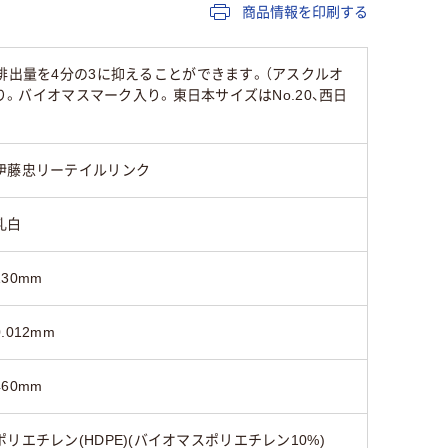
商品情報を印刷する
有
有り
排出量を4分の3に抑えることができます。（アスクルオ
エンボス加工無
有り
り。バイオマスマーク入り。東日本サイズはNo.20、西日
70
25
25
伊藤忠リーテイルリンク
乳白
130mm
0.012mm
460mm
ポリエチレン(HDPE)(バイオマスポリエチレン10%)