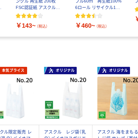
ングル 再生紙 200枚
ブル60ｍ 再生紙100%
紙
FSC認証紙 アスクルオ
6ロール リサイクル100
リジナル
芯あり FSC認証
￥143~
￥460~
（税込）
（税込）
本気プライス
オリジナル
オリジナル
クル限定販売 レ
アスクル レジ袋（乳
アスクル 海をまも