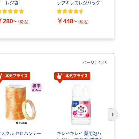
ク レジ袋
ップキッズレジバッグ
￥280~
￥448~
（税込）
（税込）
ページ：
1
／
3
本気プライス
本気プライス
人気商品
次のスライド
アスクル セロハンテー
キレイキレイ 薬用泡ハ
ウェットテ