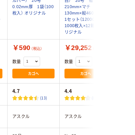
ルバー） 20号
白） 20号 幅
ンク バ
0.02mm厚 1袋（100
210mm×マチ
エチレン
枚入） オリジナル
130mm×縦460mm
ジ袋（乳白
0
1セット（12000枚：
No.20 
1000枚入×12箱） オ
リジナル
￥590
￥29,252
￥568
（税込）
（税込）
数量
数量
数量
カゴへ
カゴへ
4.7
4.4
4.7
(13)
(89)
伊藤忠リ
アスクル
アスクル
ンク