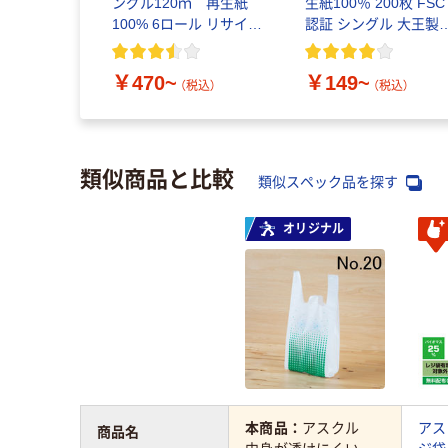
ングル120ｍ 再生紙
生紙100％ 200枚 FSC
100% 6ロール リサイク
認証 シングル 大王製
ル100 芯あり FSC認
共同企画 オリジナル
証
￥470~
￥149~
（税込）
（税込）
類似商品と比較
類似スペック品を探す
オリジナル
本商品：
アスクル
アス
商品名