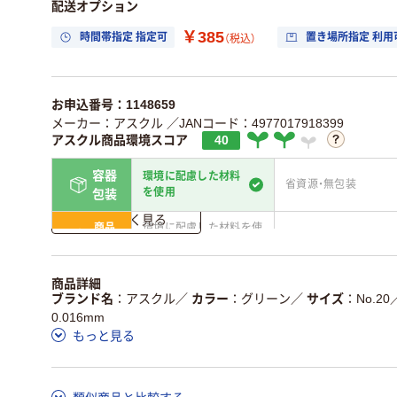
配送オプション
￥385
時間帯指定 指定可
置き場所指定 利用
（税込）
お申込番号：1148659
メーカー：アスクル
／JANコード：4977017918399
アスクル商品環境スコア
40
容器
環境に配慮した材料
省資源・無包装
を使用
包装
詳しく見る
商品
環境に配慮した材料を使
省資源・省エネ・節水
本体
用
独自の回収スキームがあ
アスクルで資源循環し
商品詳細
仕組
る
ている
ブランド名
アスクル
／
カラー
グリーン
／
サイズ
No.20
0.016mm
この商品の環境配慮ポイントです。詳しくはページ下部の商品
もっと見る
ア詳細／加点項目
」で確認できます。