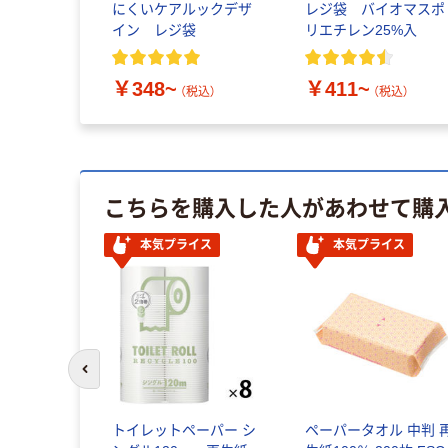
にくいケアルックデザ
レジ袋 バイオマスポ
イン レジ袋
リエチレン25%入
￥348~
￥411~
（税込）
（税込）
こちらを購入した人があわせて購
本気プライス
本気プライス
前のスライドへ
トイレットペーパー シ
ペーパータオル 中判 