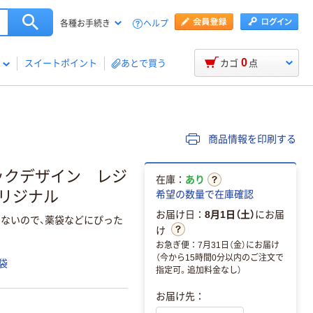
ヘルプ
各種お手続き
0
スイートポイント
あとで買う
カゴ
点
商品情報を印刷する
ックデザイン レジ
在庫：
あり
オリジナル
希望の数量で在庫確認
お届け日：
8月1日（土）
にお届
らないので、薬袋などにぴった
け
お急ぎ便：7月31日（金）にお届け
（今から15時間0分以内のご注文で
袋
指定可。追加料金なし）
お届け先：