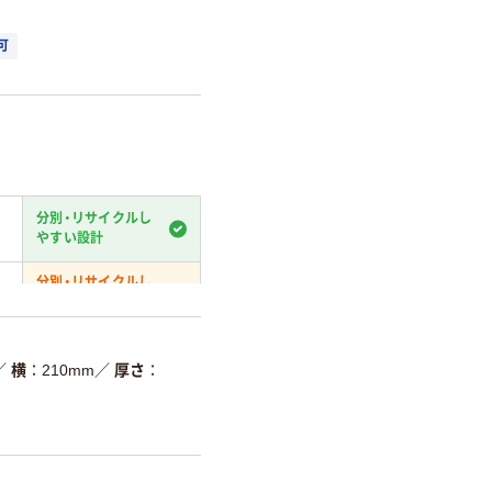
可
分別・リサイクルし
やすい設計
分別・リサイクルし
やすい設計
温室効果ガスなどの
削減
／
横
210mm
／
厚さ
詳細「
アスクル商品環境スコ