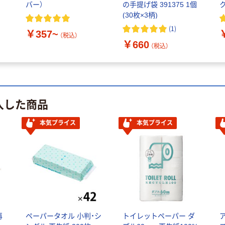
バー）
の手提げ袋 391375 1個
(30枚×3柄)
(
1
)
￥357~
（税込）
￥660
（税込）
入した商品
本気プライス
本気プライス
再
ペーパータオル 小判・シ
トイレットペーパー ダ