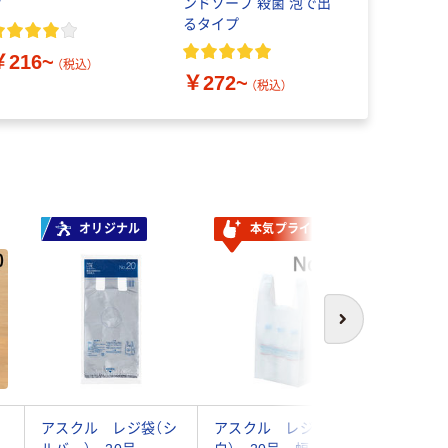
プ
ンドソープ 殺菌 泡で出
ルコール除
るタイプ
ル除菌でき
ルタオルウ
￥216~
用 大王製
（税込）
￥272~
￥459~
（税込）
オリジナル
本気プライス
次へ
る
アスクル レジ袋（シ
アスクル レジ袋（乳
伊藤忠リ