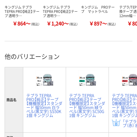
キングジム テプラ
キングジム テプラ
キングジム PROテー
テプラ/TEP
TEPRA PRO【純正】テー
TEPRA PRO【純正】テー
プ マットラベル
換テープ 透明
プ 透明ラ…
プ 透明ラ…
12mm幅…
￥864～
￥1,240～
￥897～
￥8
（税込）
（税込）
（税込）
他のバリエーション
テプラ TEPRA
テプラ TEPRA
テプラ TEPRA
PRO【純正】テープ
PRO【純正】テープ
PRO【純正】
商品名
【機種限定】スタンダ
【機種限定】スタンダ
【機種限定】
ード 幅50mm 白ラ
ード 幅50mm 緑ラ
ード 幅50mm
ベル(黒文字) SS50K
ベル(黒文字) SC50G
ベル(黒文字) S
1個 キングジム
1個 キングジム
1個 キングジ
「テプラ
プ（赤） 