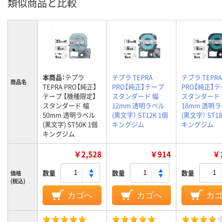
類似商品と比較
本商品：
テプラ
テプラ TEPRA
テプラ TEPRA
商品名
TEPRA PRO【純正】
PRO【純正】テープ
PRO【純正】
テープ 【機種限定】
スタンダード 幅
スタンダード
スタンダード 幅
12mm 透明ラベル
18mm 透明
50mm 透明ラベル
(黒文字） ST12K 1個
(黒文字） ST18
(黒文字) ST50K 1個
キングジム
キングジム
キングジム
￥2,528
￥914
￥1
数量
数量
数量
価格
(税込)
カゴへ
カゴへ
カ