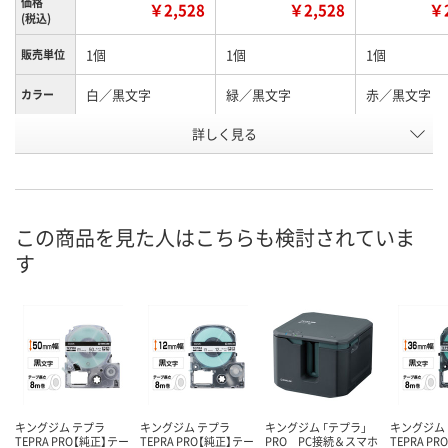
価格
￥2,528
￥2,528
￥2
(税込)
1個
1個
1個
販売単位
白／黒文字
緑／黒文字
赤／黒文字
カラー
お申込番
詳しく見る
E963881
E963879
E963892
号
あり
5点
1点
在庫
8月9日（日）
8月9日（日）
8月9日（日）
お届け日
この商品を見た人はこちらも検討されていま
す
数量
数量
数量
カゴへ
カゴへ
カ
キングジム テプラ
キングジム テプラ
キングジム 「テプラ」
キングジム
TEPRA PRO【純正】テー
TEPRA PRO【純正】テー
PRO PC接続＆スマホ
TEPRA P