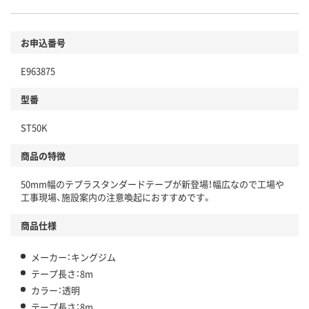
環境に配慮した材料を使用
商品
お申込番号
本体
省資源・省エネ・節水
E963875
分別・リサイクルしやすい設計
型番
独自の回収スキームがある
ST50K
仕組
アスクルで資源循環している
商品の特徴
温室効果ガスなどの削減
50mm幅のテプラスタンダードテープが新登場！幅広なので工場や
工事現場、施設案内の注意喚起におすすめです。
この商品の環境配慮ポイントです。下記商品詳細「
アスクル商品環境スコア詳細／加点項目
」で確認できます。
商品仕様
メーカー：キングジム
テープ長さ：8m
カラー：透明
テープ長さ：8m