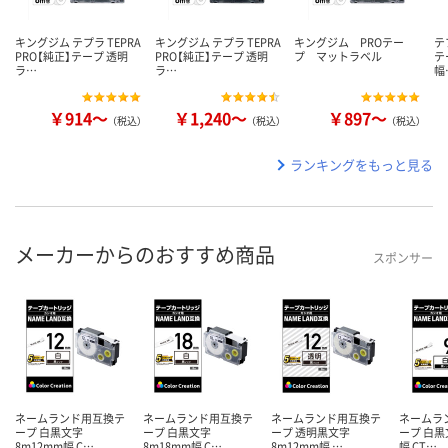
キングジム テプラ TEPRA
キングジム テプラ TEPRA
キングジム PROテー
テ
PRO【純正】テープ 透明
PRO【純正】テープ 透明
プ マットラベル
テ
ラ…
ラ…
幅
￥914～
￥1,240～
￥897～
（税込）
（税込）
（税込）
ランキングをもっと見る
メーカーからのおすすめ商品
スポンサー
ネームランド用互換テ
ネームランド用互換テ
ネームランド用互換テ
ネームラ
ープ 白黒文字
ープ 白黒文字
ープ 透明黒文字
ープ 白黒
8m12mm幅 C…
8m18mm幅 C…
8m12mm幅 …
幅 CT…