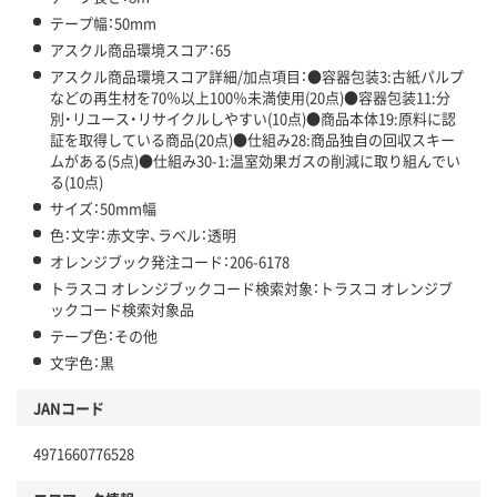
テープ幅：50mm
アスクル商品環境スコア：65
アスクル商品環境スコア詳細/加点項目：●容器包装3:古紙パルプ
などの再生材を70％以上100％未満使用(20点)●容器包装11:分
別・リユース・リサイクルしやすい(10点)●商品本体19:原料に認
証を取得している商品(20点)●仕組み28:商品独自の回収スキー
ムがある(5点)●仕組み30-1:温室効果ガスの削減に取り組んでい
る(10点)
サイズ：50mm幅
色：文字：赤文字、ラベル：透明
オレンジブック発注コード：206-6178
トラスコ オレンジブックコード検索対象：トラスコ オレンジブ
ックコード検索対象品
テープ色：その他
文字色：黒
JANコード
4971660776528