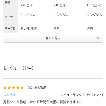
評価
5.0
5.0
4.1
（
1件
）
（
1件
）
（
20件
）
キングジム
キングジム
キングジム
メーカー
その他、透明
透明
透明
テープ色
詳しく見る
黒
黒
黒
文字色
50mm
12mm
18mm
テープ幅
テープ長
8m
8m
8m
さ
レビュー（1件）
アスクル
商品環境
65
65
65
スコア
2024年6月8日
ちよだ様
レビューランク
C
(39ポイント)
宛名シール作成にかかる時間が大幅に削減できます。