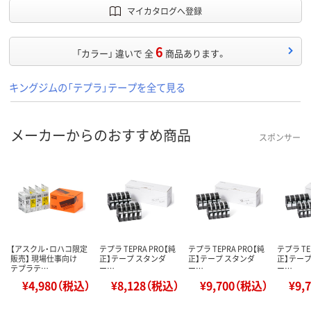
マイカタログへ登録
6
「カラー」 違いで 全
商品あります。
キングジムの「テプラ」テープを全て見る
メーカーからのおすすめ商品
スポンサー
【アスクル・ロハコ限定
テプラ TEPRA PRO【純
テプラ TEPRA PRO【純
テプラ TE
販売】 現場仕事向け
正】テープ スタンダ
正】テープ スタンダ
正】テープ
テプラテ…
ー…
ー…
ー…
¥4,980（税込）
¥8,128（税込）
¥9,700（税込）
¥9,