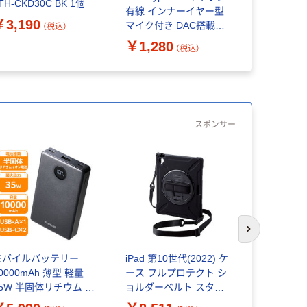
TH-CKD30C BK 1個
背面クリア
有線 インナーイヤー型
TBWA23R
￥3,190
￥1,499
マイク付き DAC搭載
（税込）
エレコム
EHPーDF18IMBKーEC
￥1,280
（税込）
1個 エレコム
スポンサー
次のスライド
モバイルバッテリー
iPad 第10世代(2022) ケ
エレコム 
0000mAh 薄型 軽量
ース フルプロテクト シ
テリー 100
35W 半固体リチウム 長
ョルダーベルト スタン
体 コンパク
命 ECーC61MN 1個
ド付 TB-A22RHVHBK
EC-C59MN