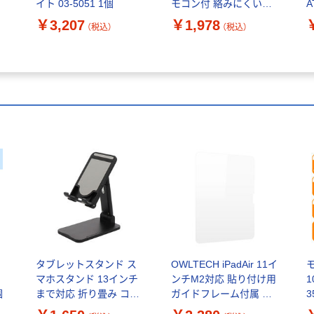
イト 03-5051 1個
モコン付 絡みにくいフ
A
ラットケーブル インナ
￥3,207
￥1,978
（税込）
（税込）
ーイヤー ブラック オウ
ルテック
）
タブレットスタンド ス
OWLTECH iPadAir 11イ
マホスタンド 13インチ
ンチM2対応 貼り付け用
1
個
まで対応 折り畳み コン
ガイドフレーム付属 画
パクト 高さ角度調節可
面保護ガラス OWL-
寿