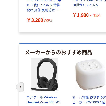
エレコム iPad(A16) (第
エレコム iPad（A16） 
10世代) フィルム 衝撃
10世代） フィルム
吸収 抗菌 反射防止 TB-
￥1,980~
A25RFLFPN 1個
（税込）
￥3,280
（税込）
メーカーからのおすすめ商品
前のスライドへ
ロジクール Wireless
オーム電機 おやすみ
Headset Zone 305 MS
ピーカー 03-3000 1個