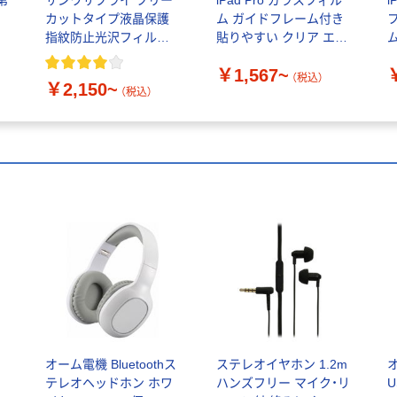
（第
サンワサプライ フリー
iPad Pro ガラスフィル
i
カットタイプ液晶保護
ム ガイドフレーム付き
指紋防止光沢フィルム
貼りやすい クリア エレ
ム
LCD KFP
コム
￥1,567~
（税込）
￥2,150~
（税込）
ス
オーム電機 Bluetoothス
ステレオイヤホン 1.2m
テレオヘッドホン ホワ
ハンズフリー マイク・リ
U