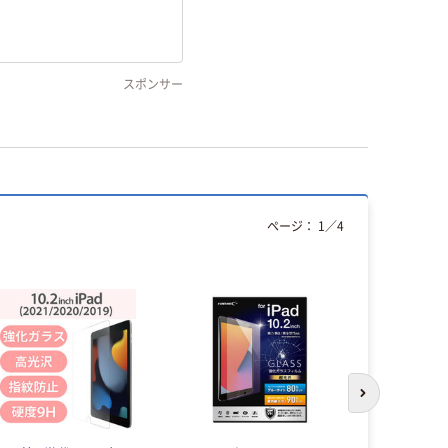
スポンサー
ページ：
1
／
4
次のスライド