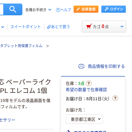
ヘルプ
各種お手続き
0
スイートポイント
あとで買う
カゴ
点
タブレット用保護フィルム
商品情報を印刷する
 対応 ペーパーライク
在庫：
3点
PL エレコム 1個
希望の数量で在庫確認
お届け日：8月11日（火）
2019年モデルの液晶画面を傷
フィルムです。
お届け先：
セサリー