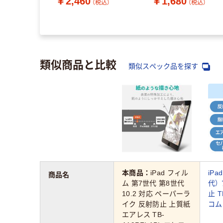
￥2,460
￥1,680
（税込）
（税込）
（税込）
類似商品と比較
類似スペック品を探す
本商品：
iPad フィル
iPa
商品名
ム 第7世代 第8世代
代）
10.2 対応 ペーパーラ
止 T
イク 反射防止 上質紙
コム
エアレス TB-