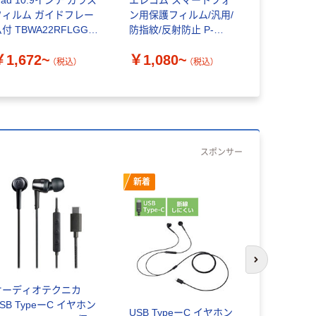
Pad 10.9インチ ガラス
エレコム スマートフォ
サンワダイ
フィルム ガイドフレー
ン用保護フィルム/汎用/
イバシー液
付 TBWA22RFLGG
防指紋/反射防止 P-
ルター（ブ
エレコム
FLFH
ット・のぞ
￥1,672~
￥1,080~
￥6,830
（税込）
（税込）
スポンサー
新着
次のスライド
オーディオテクニカ
iPad11イン
SB TypeーC イヤホン
10.9インチ
USB TypeーC イヤホン