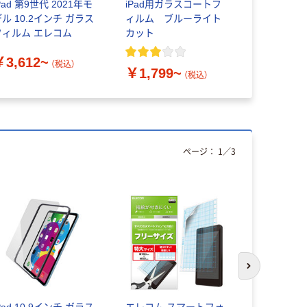
Pad 第9世代 2021年モ
iPad用ガラスコートフ
ブルー iPad
ル 10.2インチ ガラス
ィルム ブルーライト
代(10.2イ
フィルム エレコム
カット
IP68(防水
TBC-IP7BL
￥3,612~
￥11,80
9227-40
（税込）
￥1,799~
（税込）
ページ：
1
／
3
次のスライド