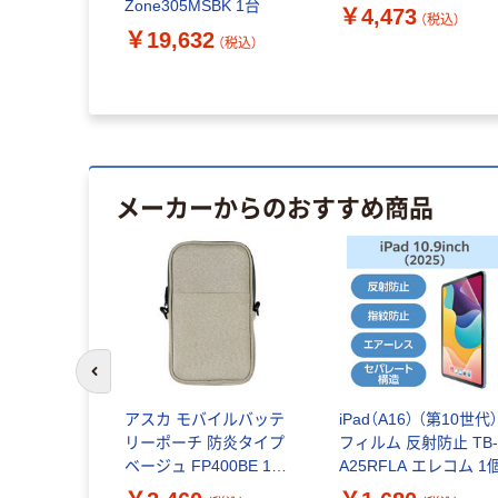
Zone305MSBK 1台
￥4,473
（税込）
￥19,632
（税込）
メーカーからのおすすめ商品
前のスライドへ
 （第10世代）
アスカ モバイルバッテ
iPad（A16） （第10世代
紋防止 超透
リーポーチ 防炎タイプ
フィルム 反射防止 TB-
ベージュ FP400BE 1個
A25RFLA エレコム 1
（直送品）