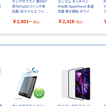
サンワサプライ 第9/8/7
エレコム タッチペン
i
反
世代iPad10.2インチ用
iPad用 ApplePencil 急速
デ
エ
抗菌・抗ウイルス フィル
充電 傾き検知 ホワイト
ム LCD-IPAD12ABV
P-TPACSTAP09WWH 1
￥2,601~
￥2,418
個
（税込）
（税込）