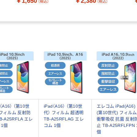
￥1,650
￥2,380
（税込）
（税込）
MOTTERU（モッテル）
GSIG1101-CL 1個（直送
ブラック
品）
d（A16） （第10世
iPad（A16） （第10世
エレコム iPad(A16)
 フィルム 反射防
代） フィルム 超透明
(第10世代) フィルム
B-A25RFLA エレ
TB-A25RFLAG エレ
衝撃吸収 抗菌 反射
 1個
コム 1個
止 TB-A25RFLFPN 
個