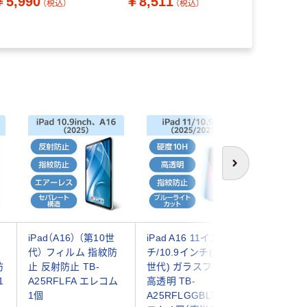
￥5,990
￥8,511
￥6,290
（税込）
（税込）
エレコム
エレコム 1個（直送品）
次へ
iPad（A16） （第10世
iPad A16 11イン
エレコム i
代） フィルム 指紋防
チ/10.9インチ(第10
(第10世
防
止 反射防止 TB-
世代) ガラスフィルム
ィルム 
1
A25RFLFA エレコム
高透明 TB-
コート TB
1個
A25RFLGGBLT エレ
A25RFL