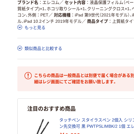
ブランド名
エレコム
／
セット内容
液晶保護フィルム（ペー
質紙タイプ)×1、ホコリ取りシール×1、クリーニングクロス×1、
コン、外側：PET
／
対応機種
iPad 第9世代（2021年モデル）、i
ル、iPad 10.2インチ 2019年モデル
／
商品タイプ
上質紙タイ
もっと見る
類似商品と比較する
こちらの商品は一般商品とは別便で届く場合がある別
細はレジ画面にてご確認をお願い致します。
注目のおすすめ商品
タッチペン スタイラスペン 2個入 シリ
ン先交換可 黒 PWTPSLIMBK/2 1個 