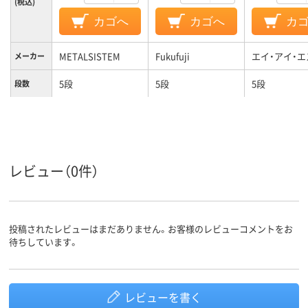
(税込)
カゴへ
カゴへ
カ
METALSISTEM
Fukufuji
エイ・アイ・エ
メーカー
5段
5段
5段
段数
カラーグ
シルバー系
ブラック系
シルバー系
ループ
レビュー（0件）
投稿されたレビューはまだありません。お客様のレビューコメントをお
待ちしています。
レビューを書く