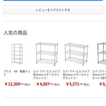
レビューをリクエストする
人気の商品
プラス KR 軽量ラッ
エイ・アイ・エス パイプ
エイ・アイ・エス パイプ
エイ・アイ・
ク
径19mm スチールラッ
径19mm スチールラッ
25mmス
クセット 3…
クセット 3…
セット 3段
￥12,300～
￥4,887～
￥5,571～
￥9,
（税込）
（税込）
（税込）