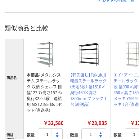
類似商品と比較
本商品：
メタルシス
【軒先渡し】Fukufuji
エイ･アイ･エ
商品名
テム スチールラッ
軽量スチールラック
チールラック 2
ク 収納 シェルフ 棚
(天地5段） 幅1810×
段 幅900×奥
幅127.7x高さ157.6x
奥行460×高さ
450×高さ18
奥行32.0 5段 連結
1800mm ブラック 1
メッキ YSR-90
用 MS12155d3s 1セ
台（直送品）
ッキ 1台（直送
ット（直送品）
￥32,580
￥23,935
￥12
数量
数量
数量
価格