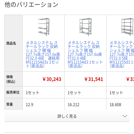
他のバリエーション
メタルシステム ス
メタルシステム ス
メタルシステ
商品名
チールラック 収納
チールラック 収納
チールラック
シェルフ 棚 幅
シェルフ 棚 幅
シェルフ 棚 
127.7x高さ157.6x奥
127.7x高さ157.6x奥
127.7x高さ15
行32.0 4段 連結用
行32.0 4段
行32.0 5段
MS12154d3s 1セッ
MS12154d3 1セット
MS12155d3
ト（直送品）
（直送品）
（直送品）
価格
￥30,243
￥31,541
￥33
(税込)
1セット
1セット
1セット
販売単位
12.9
16.212
18.608
質量
商品タイ
詳しく見る
4段 連結用
4段
5段
プ
お申込番
E965089
E963963
E963964