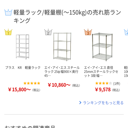
軽量ラック/軽量棚(～150kg)の売れ筋ラン
キング
プラス KR 軽量ラック
エイ・アイ・エス スチール
エイ・アイ・エス 直径
軽
ラック 25φ 幅900×奥行
25mmスチールラックセ
1
45…
ット 3段 幅…
1
￥10,860～
(
1件
)
（税込）
￥15,800～
￥9,578
（税込）
（税込）
ランキングをもっと見る