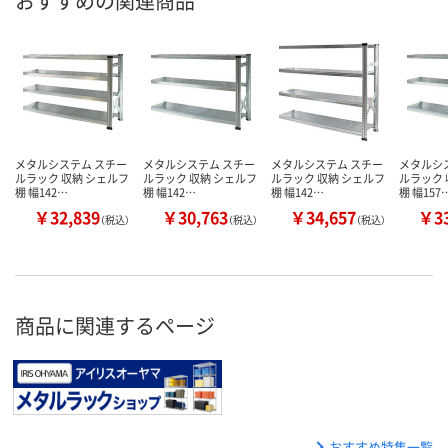
おすすめの関連商品
メタルシステム スチー
メタルシステム スチー
メタルシステム スチー
メタルシ
ルラック 収納 シェルフ
ルラック 収納 シェルフ
ルラック 収納 シェルフ
ルラック 
棚 幅142…
棚 幅142…
棚 幅142…
棚 幅157
￥32,839
￥30,763
￥34,657
￥33
（税込）
（税込）
（税込）
商品に関連するページ
おすすめ特集一覧