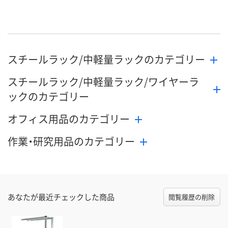
号
直送品
直送品
直送品
在庫
8月26日（水）まで
8月26日（水）まで
8月26日（水）
お届け日
スチールラック/中軽量ラックのカテゴリー
数量
数量
数量
スチールラック/中軽量ラック/ワイヤーラ
カゴへ
カゴへ
カ
ックのカテゴリー
オフィス用品のカテゴリー
作業・研究用品のカテゴリー
あなたが最近チェックした商品
閲覧履歴の削除