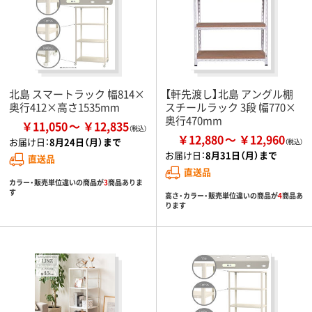
北島 スマートラック 幅814×
【軒先渡し】北島 アングル棚
奥行412×高さ1535mm
スチールラック 3段 幅770×
奥行470mm
￥11,050
￥12,835
￥12,880
￥12,960
お届け日：
8月24日（月）まで
お届け日：
8月31日（月）まで
直送品
直送品
カラー・販売単位違いの商品が
3
商品ありま
す
高さ・カラー・販売単位違いの商品が
4
商品あ
ります