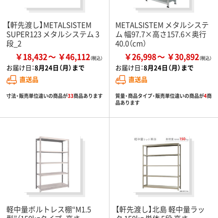
【軒先渡し】METALSISTEM
METALSISTEM メタルシステ
SUPER123 メタルシステム 3
ム 幅97.7×高さ157.6×奥行
段_2
40.0（cm）
￥18,432
￥46,112
￥26,998
￥30,892
お届け日：
8月24日（月）まで
お届け日：
8月24日（月）まで
直送品
直送品
寸法・販売単位違いの商品が
33
商品あります
質量・商品タイプ・販売単位違いの商品が
4
商
品あります
軽中量ボルトレス棚“M1.5
【軒先渡し】北島 軽中量ラッ