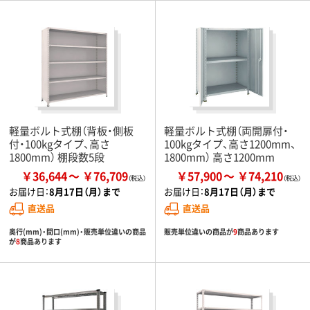
軽量ボルト式棚（背板・側板
軽量ボルト式棚（両開扉付・
付・100kgタイプ、高さ
100kgタイプ、高さ1200mm、
1800mm） 棚段数5段
1800mm） 高さ1200mm
￥36,644
￥76,709
￥57,900
￥74,210
お届け日：
8月17日（月）まで
お届け日：
8月17日（月）まで
直送品
直送品
奥行(mm)・間口(mm)・販売単位違いの商品
販売単位違いの商品が
9
商品あります
が
8
商品あります