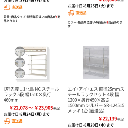
お届け日：
8月24日（月）まで
（税込）
お届け日：
8月25日（火）まで
直送品
直送品
質量・商品タイプ・販売単位違いの商品が
4
商
品あります
カラー・販売単位違いの商品が
2
商品ありま
す
【軒先渡し】北島 NC スチール
エイ・アイ・エス 直径25mmス
ラック 5段 幅1510×奥行
チールラックセット 4段 幅
460mm
1200×奥行450×高さ
1500mm シルバー SR-124515
￥22,078
￥23,905
メッキ 1台（直送品）
お届け日：
8月24日（月）まで
￥22,139
（税込）
直送品
お届け日：
8月20日（木）まで