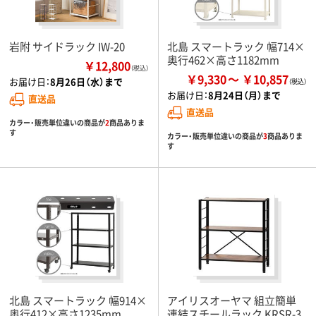
岩附 サイドラック IW-20
北島 スマートラック 幅714×
奥行462×高さ1182mm
￥12,800
（税込）
￥9,330
￥10,857
お届け日：
8月26日（水）まで
お届け日：
8月24日（月）まで
直送品
直送品
カラー・販売単位違いの商品が
2
商品ありま
す
カラー・販売単位違いの商品が
3
商品ありま
す
北島 スマートラック 幅914×
アイリスオーヤマ 組立簡単
奥行412×高さ1235mm
連結スチールラック KRSR-3