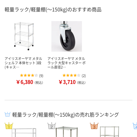
軽量ラック/軽量棚(～150kg)のおすすめ商品
アイリスオーヤマ メタル
アイリスオーヤマ メタル
シェルフ 本体セット 3段
ラック 大型キャスター ポ
(キャス…
ール直径2…
(
9
)
(
2
)
￥6,380
￥3,710
（税込）
（税込）
軽量ラック/軽量棚(～150kg)の売れ筋ランキング