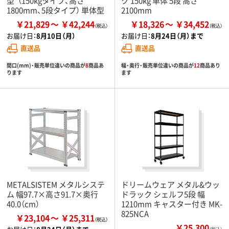
型”（150kgタイプ、高さ
ク 150kg 単体 5段 高さ
1800mm、5段タイプ） 単体型
2100mm
￥21,829
￥42,244
￥18,326
￥34,452
お届け日：
8月10日（月）
お届け日：
8月24日（月）まで
直送品
直送品
間口(mm)・販売単位違いの商品が
8
商品あ
幅・奥行・販売単位違いの商品が
12
商品あり
ります
ます
METALSISTEM メタルシステ
ドリームウェア メタル&ウッ
ム 幅97.7×高さ91.7×奥行
ドラック シェルフ5段 幅
40.0（cm）
1210mm キャスター付き MK-
825NCA
￥23,104
￥25,311
￥25,300