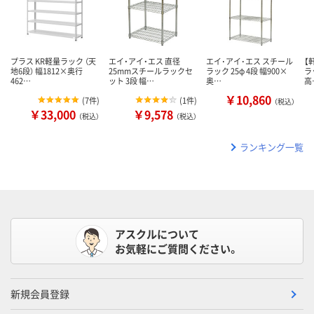
プラス KR軽量ラック （天
エイ・アイ・エス 直径
エイ･アイ･エス スチール
【
地6段） 幅1812×奥行
25mmスチールラックセ
ラック 25φ 4段 幅900×
ラ
462…
ット 3段 幅…
奥…
高
￥10,860
(
7件
)
(
1件
)
（税込）
￥33,000
￥9,578
（税込）
（税込）
ランキング一覧
アスクルについて
お気軽にご質問ください。
新規会員登録