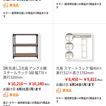
カラー・販売単位違いの商品が
3
商品ありま
直送品
す
カラー・販売単位違いの商品が
2
商品ありま
す
【軒先渡し】北島 アングル棚
北島 スマートラック 幅464×
スチールラック 3段 幅770×
奥行312×高さ1782mm
奥行320mm
￥8,450
￥9,821
￥10,210
￥10,240
お届け日：
8月24日（月）まで
お届け日：
8月31日（月）まで
直送品
直送品
カラー・販売単位違いの商品が
3
商品ありま
す
高さ・カラー・販売単位違いの商品が
4
商品あ
ります