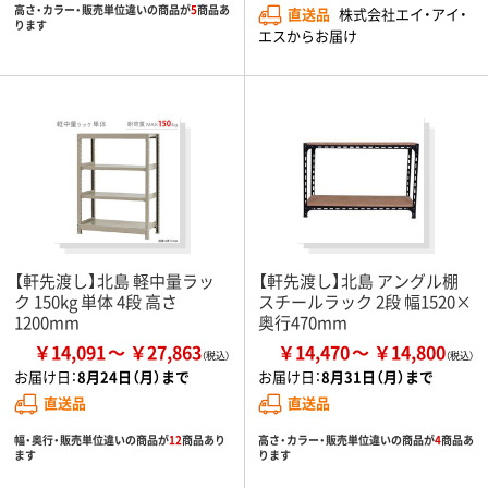
高さ・カラー・販売単位違いの商品が
5
商品あ
直送品
株式会社エイ・アイ・
ります
エスからお届け
【軒先渡し】北島 軽中量ラッ
【軒先渡し】北島 アングル棚
ク 150kg 単体 4段 高さ
スチールラック 2段 幅1520×
1200mm
奥行470mm
￥14,091
￥27,863
￥14,470
￥14,800
お届け日：
8月24日（月）まで
お届け日：
8月31日（月）まで
直送品
直送品
幅・奥行・販売単位違いの商品が
12
商品あり
高さ・カラー・販売単位違いの商品が
4
商品あ
ます
ります