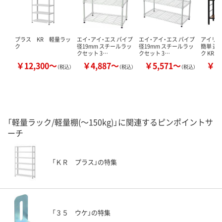
プラス KR 軽量ラッ
エイ・アイ・エス パイプ
エイ・アイ・エス パイプ
アイリス
ク
径19mm スチールラッ
径19mm スチールラッ
簡単 連
クセット 3…
クセット 3…
ク KRSR
￥12,300～
￥4,887～
￥5,571～
￥9
（税込）
（税込）
（税込）
「軽量ラック/軽量棚(～150kg)」に関連するピンポイントサ
ーチ
「ＫＲ プラス」の特集
「３５ ウケ」の特集