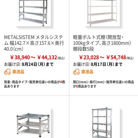
METALSISTEM メタルシステ
軽量ボルト式棚（開放型・
ム 幅142.7×高さ157.6×奥行
100kgタイプ、高さ1800mm）
40.0（cm）
棚段数5段
￥38,940
￥44,132
￥23,028
￥54,748
お届け日：
8月24日（月）まで
お届け日：
8月17日（月）まで
直送品
直送品
質量・商品タイプ・販売単位違いの商品が
4
商
間口(mm)・奥行(mm)・販売単位違いの商品
品あります
が
8
商品あります