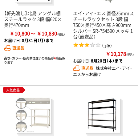
【軒先渡し】北島 アングル棚
エイ・アイ・エス 直径25mmス
スチールラック 3段 幅620×
チールラックセット 3段 幅
奥行470mm
750×奥行450×高さ900mm
シルバー SR-754590 メッキ 1
￥10,800
￥10,830
台（直送品）
お届け日：
8月31日（月）まで
（
）
1件
直送品
￥10,178
（税込）
高さ・カラー・販売単位違いの商品が
4
商品あ
お届け日：
8月20日（木）まで
ります
直送品
株式会社エイ・アイ・
エスからお届け
人気商品