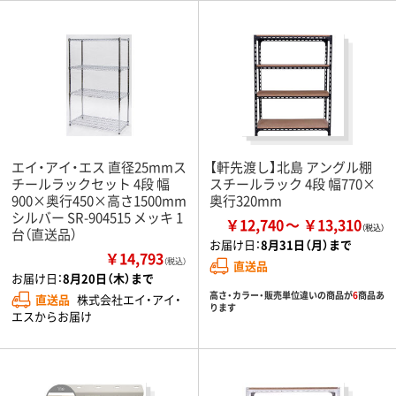
エイ・アイ・エス 直径25mmス
【軒先渡し】北島 アングル棚
チールラックセット 4段 幅
スチールラック 4段 幅770×
900×奥行450×高さ1500mm
奥行320mm
シルバー SR-904515 メッキ 1
￥12,740
￥13,310
台（直送品）
お届け日：
8月31日（月）まで
￥14,793
（税込）
直送品
お届け日：
8月20日（木）まで
高さ・カラー・販売単位違いの商品が
6
商品あ
直送品
株式会社エイ・アイ・
ります
エスからお届け