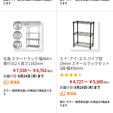
ります
ります
北島 スマートラック 幅464×
エイ・アイ・エス パイプ径
奥行312×高さ1182mm
19mm スチールラックセット
3段 幅450mm
￥7,530
￥8,762
お届け日：
8月24日（月）まで
￥4,727
￥5,345
直送品
お届け日：
8月20日（木）まで
カラー・販売単位違いの商品が
3
商品ありま
直送品
す
奥行・カラー・販売単位違いの商品が
4
商品あ
ります