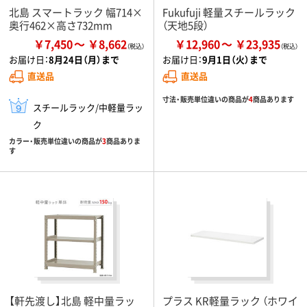
北島 スマートラック 幅714×
Fukufuji 軽量スチールラック
奥行462×高さ732mm
（天地5段）
￥7,450
￥8,662
￥12,960
￥23,935
お届け日：
8月24日（月）まで
お届け日：
9月1日（火）まで
直送品
直送品
寸法・販売単位違いの商品が
4
商品あります
スチールラック/中軽量ラッ
ク
カラー・販売単位違いの商品が
3
商品ありま
す
【軒先渡し】北島 軽中量ラッ
プラス KR軽量ラック （ホワイ