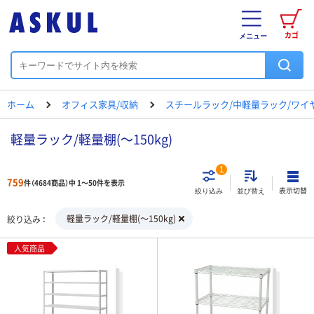
カゴ
メニュー
ホーム
オフィス家具/収納
スチールラック/中軽量ラック/ワイ
軽量ラック/軽量棚(～150kg)
1
759
件（4684商品）中 1～50件を表示
表示切替
絞り込み
並び替え
軽量ラック/軽量棚(～150kg)
絞り込み
人気商品