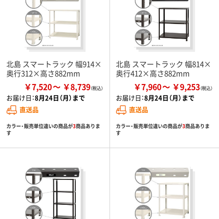
北島 スマートラック 幅914×
北島 スマートラック 幅814×
奥行312×高さ882mm
奥行412×高さ882mm
￥7,520
￥8,739
￥7,960
￥9,253
お届け日：
8月24日（月）まで
お届け日：
8月24日（月）まで
直送品
直送品
カラー・販売単位違いの商品が
3
商品ありま
カラー・販売単位違いの商品が
3
商品ありま
す
す