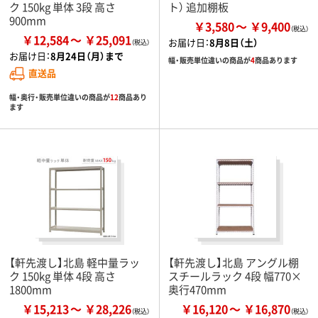
ク 150kg 単体 3段 高さ
ト） 追加棚板
900mm
￥3,580
￥9,400
￥12,584
￥25,091
お届け日：
8月8日（土）
お届け日：
8月24日（月）まで
幅・販売単位違いの商品が
4
商品あります
直送品
幅・奥行・販売単位違いの商品が
12
商品あり
ます
【軒先渡し】北島 軽中量ラッ
【軒先渡し】北島 アングル棚
ク 150kg 単体 4段 高さ
スチールラック 4段 幅770×
1800mm
奥行470mm
￥15,213
￥28,226
￥16,120
￥16,870