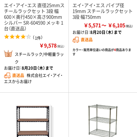
エイ・アイ・エス 直径25mmス
エイ・アイ・エス パイプ径
チールラックセット 3段 幅
19mm スチールラックセット
600×奥行450×高さ900mm
3段 幅750mm
シルバー SR-604590 メッキ 1
￥5,571
￥6,105
台（直送品）
お届け日：
8月20日（木）まで
（
）
1件
直送品
￥9,578
（税込）
カラー・販売単位違いの商品が
4
商品ありま
スチールラック/中軽量ラッ
す
ク
お届け日：
8月20日（木）まで
直送品
株式会社エイ・アイ・
エスからお届け