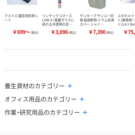
アストロ 園芸用防草シ
リンテックコマース
サンキープ サンユー印
ユタカメイ
ート
LOW-E・複層ガラスに
刷 超遮断熱 ドラム缶用
ト(屋根用・
貼れる半透明の目…
カバー シャイ…
ト)1m×8m
￥699～
￥3,096
￥7,390
￥75,
（税込）
（税込）
（税込）
養生資材のカテゴリー
オフィス用品のカテゴリー
作業・研究用品のカテゴリー