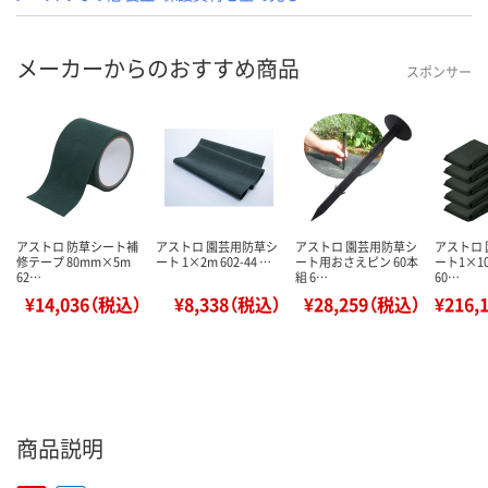
メーカーからのおすすめ商品
スポンサー
アストロ 防草シート補
アストロ 園芸用防草シ
アストロ 園芸用防草シ
アストロ
修テープ 80mm×5m
ート 1×2m 602-44 …
ート用おさえピン 60本
ート1×10
62…
組 6…
60…
¥14,036（税込）
¥8,338（税込）
¥28,259（税込）
¥216,
商品説明