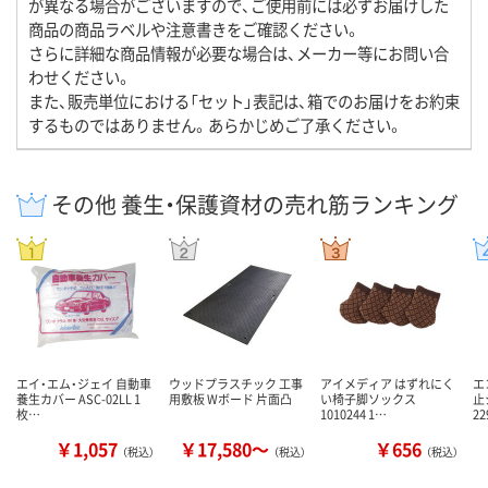
が異なる場合がございますので、ご使用前には必ずお届けした
商品の商品ラベルや注意書きをご確認ください。
さらに詳細な商品情報が必要な場合は、メーカー等にお問い合
わせください。
また、販売単位における「セット」表記は、箱でのお届けをお約束
するものではありません。あらかじめご了承ください。
その他 養生・保護資材の売れ筋ランキング
エイ・エム・ジェイ 自動車
ウッドプラスチック 工事
アイメディア はずれにく
エ
養生カバー ASC-02LL 1
用敷板 Wボード 片面凸
い椅子脚ソックス
止
枚…
1010244 1…
2
￥1,057
￥17,580～
￥656
（税込）
（税込）
（税込）