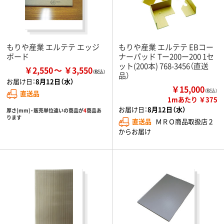
もりや産業 エルテテ エッジ
もりや産業 エルテテ EBコー
ボード
ナーパッド Tー200ー200 1セ
ット(200本) 768-3456（直送
￥2,550
￥3,550
品）
お届け日：
8月12日（水）
￥15,000
（税込）
直送品
1mあたり ￥375
お届け日：
8月12日（水）
厚さ(mm)・販売単位違いの商品が
4
商品あ
ります
直送品
ＭＲＯ商品取扱店２
からお届け