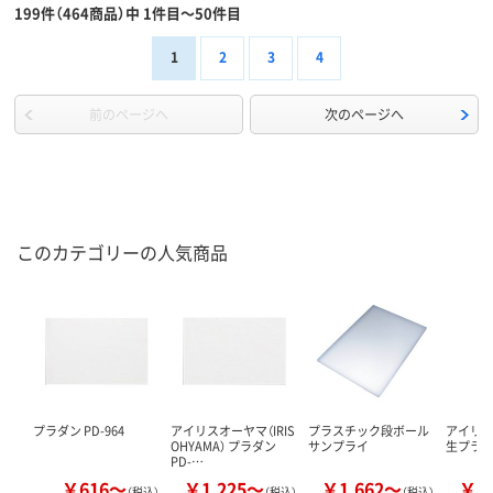
199件（464商品）中 1件目～50件目
1
2
3
4
前のページへ
次のページへ
このカテゴリーの人気商品
プラダン PD-964
アイリスオーヤマ（IRIS
プラスチック段ボール
アイリ
OHYAMA） プラダン
サンプライ
生プラ
PD-…
￥616～
￥1,225～
￥1,662～
￥5
（税込）
（税込）
（税込）