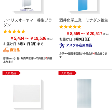
アイリスオーヤマ 養生プラ
酒井化学工業 ミナダン養生
ダン
￥8,569
￥20,517
￥5,434
￥19,536
お届け日：
8月9日（日）
お届け日：
8月31日（月）まで
アスクル在庫商品
直送品
カラー・販売単位違いの商品が
4
商品ありま
す
厚さ(mm)・色・販売単位違いの商品が
5
商品
あります
人気商品
人気商品