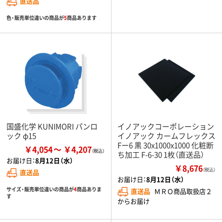
直送品
色・販売単位違いの商品が
5
商品あります
国盛化学 KUNIMORI パンロ
イノアックコーポレーション
ック φ15
イノアック カームフレックス
Fー6 黒 30x1000x1000 化粧断
￥4,054
￥4,207
ち加工 F-6-30 1枚（直送品）
お届け日：
8月12日（水）
￥8,676
（税込）
直送品
お届け日：
8月12日（水）
サイズ・販売単位違いの商品が
4
商品ありま
直送品
ＭＲＯ商品取扱店２
す
からお届け