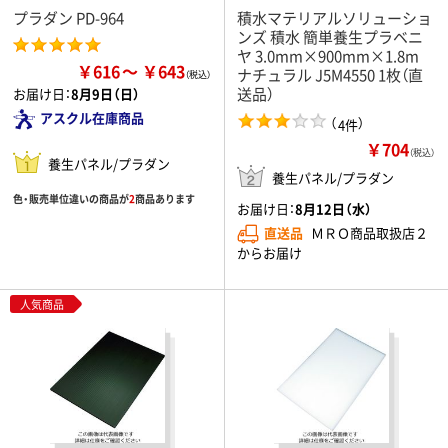
プラダン PD-964
積水マテリアルソリューショ
ンズ 積水 簡単養生プラベニ
ヤ 3.0mm×900mm×1.8m
￥616
￥643
ナチュラル J5M4550 1枚（直
送品）
お届け日：
8月9日（日）
アスクル在庫商品
（
）
4件
￥704
（税込）
養生パネル/プラダン
養生パネル/プラダン
色・販売単位違いの商品が
2
商品あります
お届け日：
8月12日（水）
直送品
ＭＲＯ商品取扱店２
からお届け
人気商品