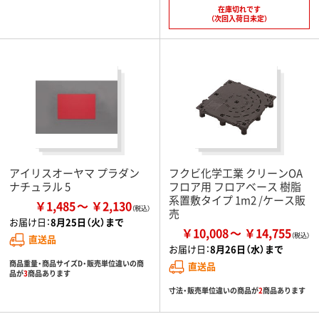
在庫切れです
（次回入荷日未定）
アイリスオーヤマ プラダン
フクビ化学工業 クリーンOA
ナチュラル 5
フロア用 フロアベース 樹脂
系置敷タイプ 1m2 /ケース販
￥1,485
￥2,130
売
お届け日：
8月25日（火）まで
￥10,008
￥14,755
直送品
お届け日：
8月26日（水）まで
商品重量・商品サイズD・販売単位違いの商
直送品
品が
3
商品あります
寸法・販売単位違いの商品が
2
商品あります