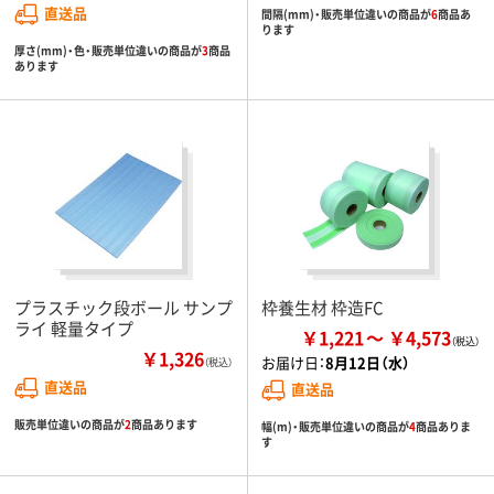
直送品
間隔(mm)・販売単位違いの商品が
6
商品あ
ります
厚さ(mm)・色・販売単位違いの商品が
3
商品
あります
プラスチック段ボール サンプ
枠養生材 枠造FC
ライ 軽量タイプ
￥1,221
￥4,573
￥1,326
お届け日：
8月12日（水）
（税込）
直送品
直送品
販売単位違いの商品が
2
商品あります
幅(m)・販売単位違いの商品が
4
商品ありま
す