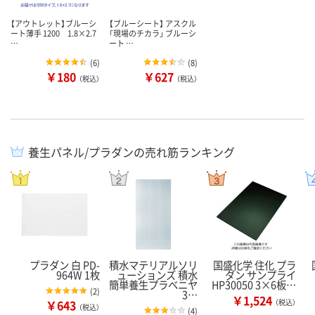
【アウトレット】ブルーシ
【ブルーシート】 アスクル
ート薄手 1200 1.8×2.7
「現場のチカラ」 ブルーシ
…
ート …
(
6
)
(
8
)
￥180
￥627
（税込）
（税込）
養生パネル/プラダンの売れ筋ランキング
プラダン 白 PD-
積水マテリアルソリ
国盛化学 住化 プラ
964W 1枚
ューションズ 積水
ダン サンプライ
簡単養生プラベニヤ
HP30050 3×6板…
(
2
)
3…
￥1,524
￥643
（税込）
（税込）
(
4
)