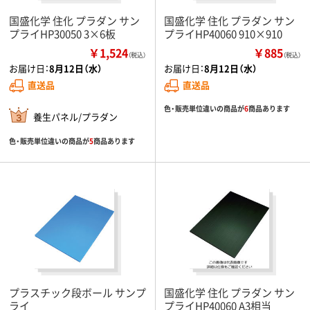
国盛化学 住化 プラダン サン
国盛化学 住化 プラダン サン
プライHP30050 3×6板
プライHP40060 910×910
￥1,524
￥885
（税込）
（税込）
お届け日：
8月12日（水）
お届け日：
8月12日（水）
直送品
直送品
色・販売単位違いの商品が
6
商品あります
養生パネル/プラダン
色・販売単位違いの商品が
5
商品あります
プラスチック段ボール サンプ
国盛化学 住化 プラダン サン
ライ
プライHP40060 A3相当