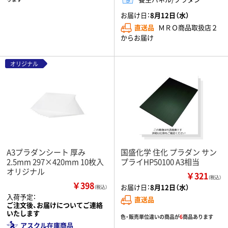
お届け日：
8月12日（水）
直送品
ＭＲＯ商品取扱店２
からお届け
オリジナル
A3プラダンシート 厚み
国盛化学 住化 プラダン サン
2.5mm 297×420mm 10枚入
プライHP50100 A3相当
オリジナル
￥321
（税込）
￥398
お届け日：
8月12日（水）
（税込）
入荷予定：
直送品
ご注文後、お届けについてご連絡
いたします
色・販売単位違いの商品が
6
商品あります
アスクル在庫商品