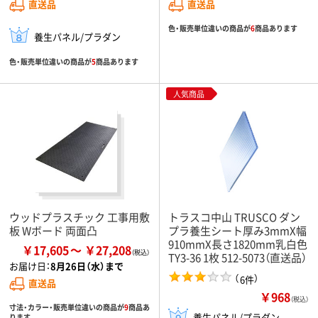
直送品
直送品
色・販売単位違いの商品が
6
商品あります
養生パネル/プラダン
色・販売単位違いの商品が
5
商品あります
人気商品
ウッドプラスチック 工事用敷
トラスコ中山 TRUSCO ダン
板 Wボード 両面凸
プラ養生シート厚み3mmX幅
910mmX長さ1820mm乳白色
￥17,605
￥27,208
TY3-36 1枚 512-5073（直送品）
お届け日：
8月26日（水）まで
（
）
6件
直送品
￥968
（税込）
寸法・カラー・販売単位違いの商品が
9
商品あ
養生パネル/プラダン
ります