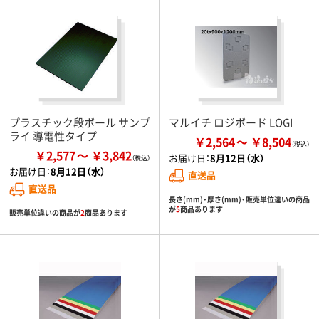
プラスチック段ボール サンプ
マルイチ ロジボード LOGI
ライ 導電性タイプ
￥2,564
￥8,504
￥2,577
￥3,842
お届け日：
8月12日（水）
お届け日：
8月12日（水）
直送品
直送品
長さ(mm)・厚さ(mm)・販売単位違いの商品
が
5
商品あります
販売単位違いの商品が
2
商品あります