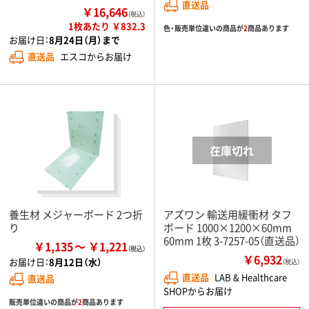
直送品
￥16,646
（税込）
1枚あたり ￥832.3
色・販売単位違いの商品が
2
商品あります
お届け日：
8月24日（月）まで
直送品
エスコからお届け
養生材 メジャーボード 2つ折
アズワン 輸送用緩衝材 タフ
り
ボード 1000×1200×60mm
60mm 1枚 3-7257-05（直送品）
￥1,135
￥1,221
￥6,932
お届け日：
8月12日（水）
（税込）
直送品
LAB & Healthcare
直送品
SHOPからお届け
販売単位違いの商品が
2
商品あります