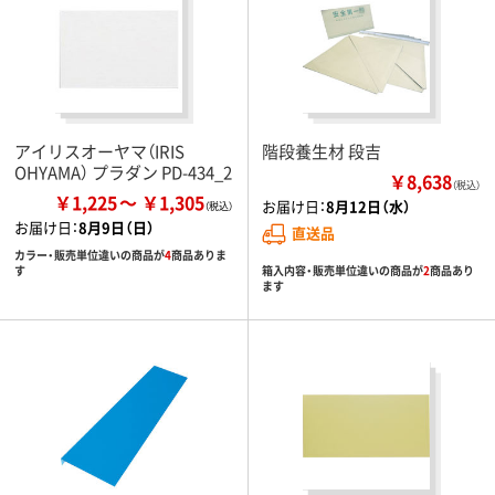
アイリスオーヤマ（IRIS
階段養生材 段吉
OHYAMA） プラダン PD-434_2
￥8,638
（税込）
￥1,225
￥1,305
お届け日：
8月12日（水）
お届け日：
8月9日（日）
直送品
カラー・販売単位違いの商品が
4
商品ありま
箱入内容・販売単位違いの商品が
2
商品あり
す
ます