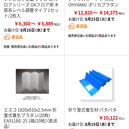
ロアシリーズ OAフロア用 木
OHYAMA） ポリカプラダン
質系レベル調整タイプ 1セッ
￥12,820
￥14,375
ト/2枚入
お届け日：
8月25日（火）まで
￥6,360
￥6,889
直送品
お届け日：
8月26日（水）まで
販売単位違いの商品が
2
商品あります
直送品
型番・販売単位違いの商品が
2
商品あります
エスコ 1820x910x2.5mm 折
折り畳式養生材 パタパタ
畳式養生プラダン(20枚)
￥10,122
（税込）
EA911BE-25 1箱(20枚)（直送
お届け日：
8月19日（水）まで
品）