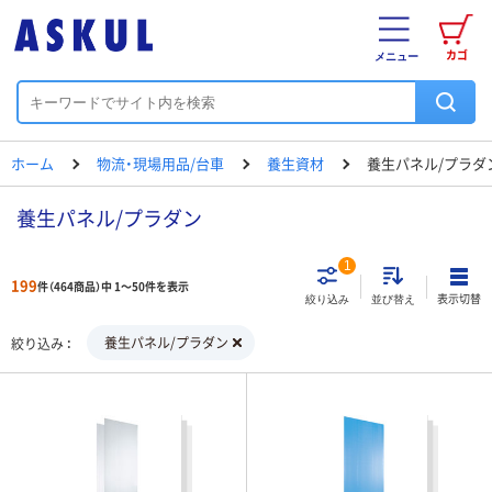
カゴ
メニュー
ホーム
物流・現場用品/台車
養生資材
養生パネル/プラダ
養生パネル/プラダン
1
199
件（464商品）中 1～50件を表示
表示切替
絞り込み
並び替え
養生パネル/プラダン
絞り込み