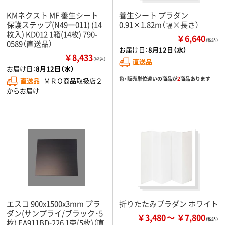
KMネクスト MF 養生シート
養生シート プラダン
保護ステップ(N49ー011) (14
0.91×1.82m（幅×長さ）
枚入) KD012 1箱(14枚) 790-
￥6,640
（税込）
0589（直送品）
お届け日：
8月12日（水）
￥8,433
（税込）
直送品
お届け日：
8月12日（水）
色・販売単位違いの商品が
2
商品あります
直送品
ＭＲＯ商品取扱店２
からお届け
エスコ 900x1500x3mm プラ
折りたたみプラダン ホワイト
ダン(サンプライ/ブラック・5
￥3,480
￥7,800
枚) EA911BD-226 1束(5枚)（直