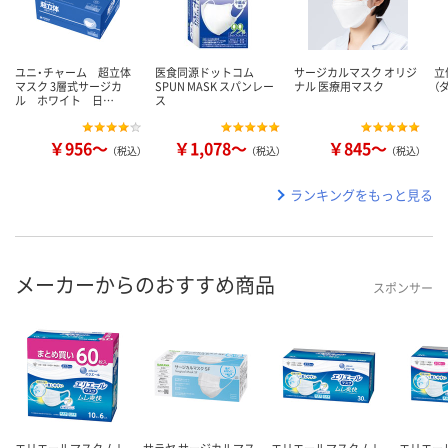
ユニ・チャーム 超立体
医食同源ドットコム
サージカルマスク オリジ
立
マスク 3層式サージカ
SPUN MASK スパンレー
ナル 医療用マスク
（
ル ホワイト 日…
ス
￥956～
￥1,078～
￥845～
（税込）
（税込）
（税込）
ランキングをもっと見る
メーカーからのおすすめ商品
スポンサー