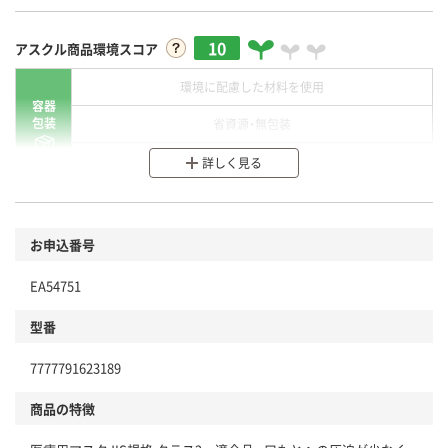
10
アスクル商品環境スコア
環境に配慮した材料を使用
容器
包装
省資源・無包装
分別・リサイクルしやすい設計
詳しく見る
環境に配慮した材料を使用
商品
お申込番号
本体
省資源・省エネ・節水
EA54751
分別・リサイクルしやすい設計
型番
独自の回収スキームがある
仕組
7777791623189
アスクルで資源循環している
商品の特徴
温室効果ガスなどの削減