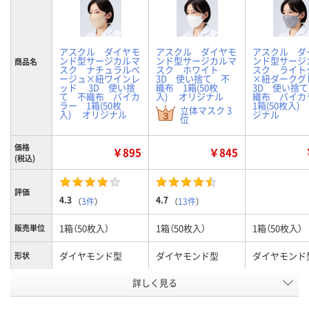
アスクル ダイヤモ
アスクル ダイヤモ
アスクル ダ
ンド型サージカルマ
ンド型サージカルマ
ンド型サージ
商品名
スク ナチュラルベ
スク ホワイト
スク ライト
ージュ×紐ワインレ
3D 使い捨て 不
×紐ダーク
ッド 3D 使い捨
織布 1箱(50枚
3D 使い捨
て 不織布 バイカ
入) オリジナル
織布 バイ
ラー 1箱(50枚
1箱(50枚入)
立体マスク 3
入) オリジナル
ジナル
位
価格
￥895
￥845
(税込)
評価
4.3
4.7
（
3件
）
（
13件
）
1箱（50枚入）
1箱（50枚入）
1箱（50枚入）
販売単位
ダイヤモンド型
ダイヤモンド型
ダイヤモンド
形状
詳しく見る
ナチュラルベージュ
ホワイト
ライトグレー
カラー
お申込番