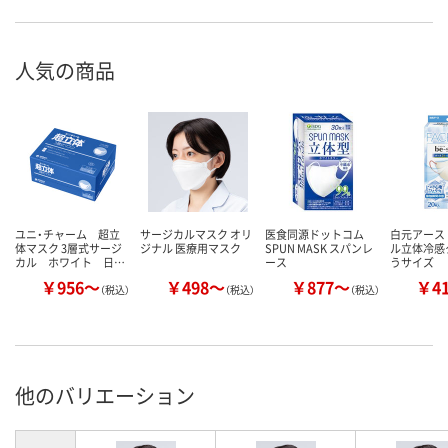
人気の商品
ユニ・チャーム 超立
サージカルマスク オリ
医食同源ドットコム
白元アース
体マスク 3層式サージ
ジナル 医療用マスク
SPUN MASK スパンレ
ル立体冷感
カル ホワイト 日…
ース
うサイズ
￥956～
￥498～
￥877～
￥4
（税込）
（税込）
（税込）
他のバリエーション