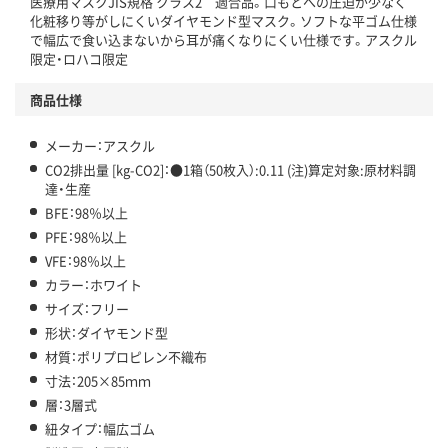
医療用マスクJIS規格 クラス2 適合品。口もとへの圧迫が少なく
この商品の環境配慮ポイントです。下記商品詳細「
化粧移り等がしにくいダイヤモンド型マスク。ソフトな平ゴム仕様
アスクル商品環境スコア詳細／加点項目
」で確認できます。
で幅広で食い込まないから耳が痛くなりにくい仕様です。アスクル
限定・ロハコ限定
商品仕様
メーカー：アスクル
CO2排出量 [kg-CO2]：●1箱（50枚入）:0.11 (注)算定対象:原材料調
達・生産
BFE：98％以上
PFE：98％以上
VFE：98％以上
カラー：ホワイト
サイズ：フリー
形状：ダイヤモンド型
材質：ポリプロピレン不織布
寸法：205×85ｍｍ
層：3層式
紐タイプ：幅広ゴム