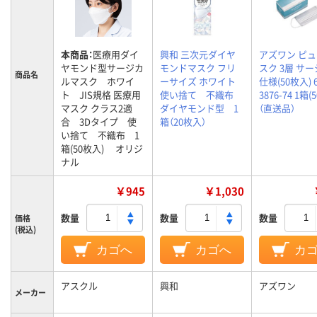
本商品：
医療用ダイ
興和 三次元ダイヤ
アズワン ピ
ヤモンド型サージカ
モンドマスク フリ
スク 3層 サ
商品名
ルマスク ホワイ
ーサイズ ホワイト
仕様(50枚入) 6
ト JIS規格 医療用
使い捨て 不織布
3876-74 1箱(
マスク クラス2適
ダイヤモンド型 1
（直送品）
合 3Dタイプ 使
箱（20枚入）
い捨て 不織布 1
箱(50枚入) オリジ
ナル
￥945
￥1,030
数量
数量
数量
価格
(税込)
カゴへ
カゴへ
カ
アスクル
興和
アズワン
メーカー