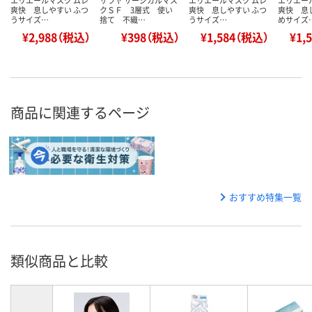
エリエールマスク ムレ
サラヤ サージカルマス
エリエールマスク ムレ
エリエー
爽快 息しやすい ふつ
クＳＦ 3層式 使い
爽快 息しやすい ふつ
爽快 息
うサイズ…
捨て 不織…
うサイズ…
めサイズ
¥2,988（税込）
¥398（税込）
¥1,584（税込）
¥1,
商品に関連するページ
おすすめ特集一覧
類似商品と比較