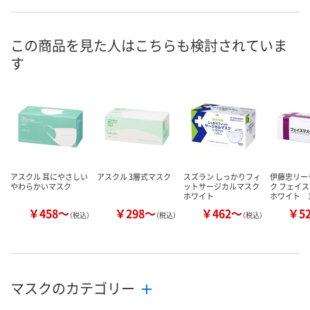
EA54745
EA54748
EA54749
号
あり
あり
あり
在庫
この商品を見た人はこちらも検討されていま
す
8月9日（日）
8月8日（土）
8月9日（日）
お届け日
数量
数量
数量
カゴへ
カゴへ
カ
アスクル 耳にやさしい
アスクル 3層式マスク
スズラン しっかりフィ
伊藤忠リー
やわらかいマスク
ットサージカルマスク
ク フェイス
ホワイト
ホワイト 
￥458～
￥298～
￥462～
￥5
（税込）
（税込）
（税込）
マスクのカテゴリー