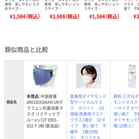
爽快 息しやすい 小さ
爽快 息しやすい ふつ
爽快 息しやすい ふつ
クＳＦ 
めサイズ…
うサイズ…
うサイズ…
捨て 不
¥1,584（税込）
¥2,988（税込）
¥1,584（税込）
¥
類似商品と比較
本商品：
中国産業
医療用ダイヤモンド
興和 三次元
8901DOGMAN URグ
型サージカルマス
モンドマスク
商品名
ラフェン抗菌消臭マ
ク ホワイト JIS
ーサイズ ホ
スク リミテッドブ
規格 医療用マスク
使い捨て 
ルーxシロF 8901-
クラス2適合 3Dタ
ダイヤモンド
832-F 1枚（直送品）
イプ 使い捨て 不
箱（20枚入）
織布 1箱(50枚
入) オリジナル