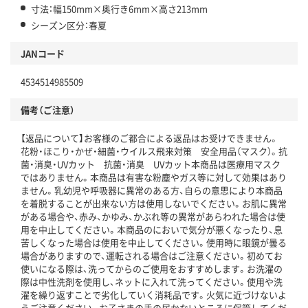
寸法：幅150mm×奥行き6mm×高さ213mm
シーズン区分：春夏
JANコード
4534514985509
備考（ご注意）
【返品について】お客様のご都合による返品はお受けできません。
花粉・ほこり・かぜ・細菌・ウイルス飛来対策 安全用品（マスク）。抗
菌・消臭・UVカット 抗菌・消臭 UVカット本商品は医療用マスク
ではありません。本商品は有害な粉塵やガス等に対して効果はあり
ません。乳幼児や呼吸器に異常のある方、自らの意思により本商品
を着脱することが出来ない方は使用しないでください。お肌に異常
がある場合や、赤み、かゆみ、かぶれ等の異常があらわれた場合は使
用を中止してください。本商品のにおいで気分が悪くなったり、息
苦しくなった場合は使用を中止してください。使用時に眼鏡が曇る
場合がありますので、運転される場合はご注意ください。初めてお
使いになる際は、洗ってからのご使用をおすすめします。お洗濯の
際は中性洗剤を使用し、ネットに入れて洗ってください。使用や洗
濯を繰り返すことで劣化していく消耗品です。火気に近づけないよ
うご注意ください。お子さまの手の届かないところに保管してくだ