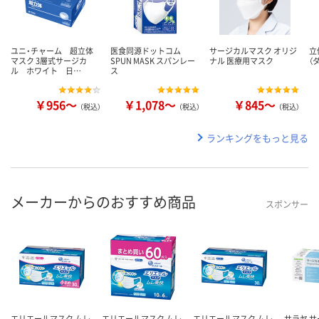
ユニ・チャーム 超立体
医食同源ドットコム
サージカルマスク オリジ
立
マスク 3層式サージカ
SPUN MASK スパンレー
ナル 医療用マスク
（
ル ホワイト 日…
ス
￥956～
￥1,078～
￥845～
（税込）
（税込）
（税込）
ランキングをもっと見る
メーカーからのおすすめ商品
スポンサー
エリエールマスク ムレ
エリエールマスク ムレ
エリエールマスク ムレ
サラヤ 