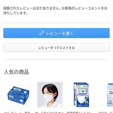
投稿されたレビューはまだありません。お客様のレビューコメントをお
待ちしています。
レビューを書く
レビューをリクエストする
人気の商品
ユニ・チャーム 超立
サージカルマスク オリ
医食同源ドットコム
白元アース