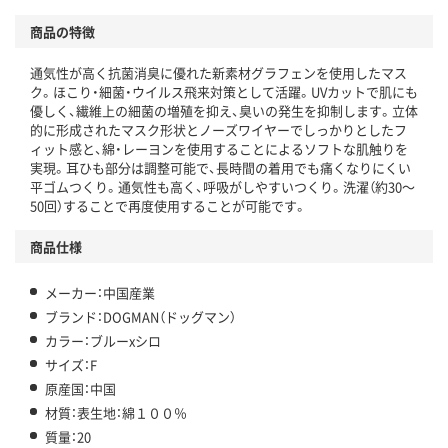
商品の特徴
通気性が高く抗菌消臭に優れた新素材グラフェンを使用したマス
ク。ほこり・細菌・ウイルス飛来対策として活躍。UVカットで肌にも
優しく、繊維上の細菌の増殖を抑え、臭いの発生を抑制します。立体
的に形成されたマスク形状とノーズワイヤーでしっかりとしたフ
ィット感と、綿・レーヨンを使用することによるソフトな肌触りを
実現。耳ひも部分は調整可能で、長時間の着用でも痛くなりにくい
平ゴムつくり。通気性も高く、呼吸がしやすいつくり。洗濯（約30～
50回）することで再度使用することが可能です。
商品仕様
メーカー：中国産業
ブランド：DOGMAN（ドッグマン）
カラー：ブルーxシロ
サイズ：F
原産国：中国
材質：表生地：綿１００％
質量：20