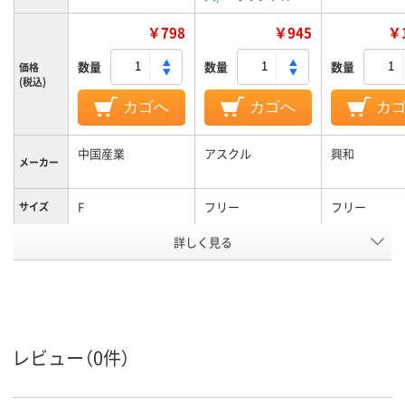
￥798
￥945
￥1
数量
数量
数量
価格
(税込)
カゴへ
カゴへ
カ
中国産業
アスクル
興和
メーカー
F
フリー
フリー
サイズ
アスクル
詳しく見る
商品環境
10
スコア
レビュー（0件）