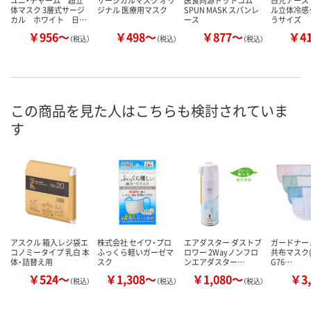
体マスク 3層式サージ
ジナル 医療用マスク
SPUN MASK スパンレ
ル立体冷感
カル ホワイト 日…
ース
うサイズ
￥956～
￥498～
￥877～
￥4
（税込）
（税込）
（税込）
この商品を見た人はこちらも検討されていま
す
アスクル 箱入レジ袋エ
株式会社 セイワ・プロ
エアダスター ダストブ
ガードナー A
コノミータイプ 乳白 本
ふっくら軽いガーゼマ
ロワー 2Wayノンフロ
共布マスク(
体・詰替え用
スク
ンエアダスター…
G76…
￥524～
￥1,308～
￥1,080～
￥3,
（税込）
（税込）
（税込）