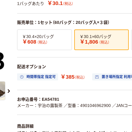
￥30.1
1バッグあたり
（税込）
販売単位：1セット（60バッグ：20バッグ入×３袋）
￥30.4×20バッグ
￥30.1×60バッグ
￥608
￥1,806
（税込）
（税込）
配送オプション
￥385
時間帯指定 指定可
置き場所指定 利用
（税込）
お申込番号：EA54781
メーカー：宇治の露製茶
／型番：4901046962900
／JANコード
商品詳細