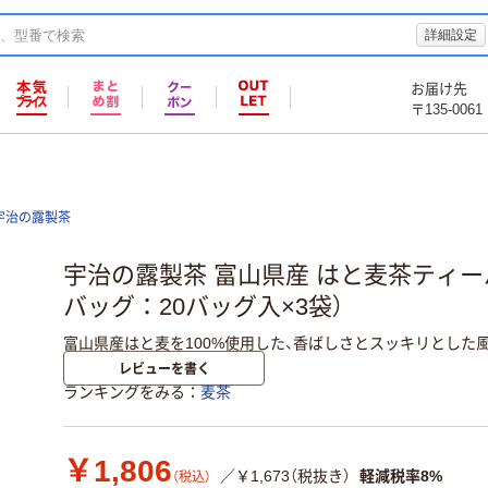
詳細設定
お届け先
〒135-0061
宇治の露製茶
宇治の露製茶 富山県産 はと麦茶ティーバ
バッグ：20バッグ入×3袋）
富山県産はと麦を100%使用した、香ばしさとスッキリとした
レビューを書く
ランキングをみる
麦茶
￥1,806
／￥1,673（税抜き）
軽減税率8%
（税込）