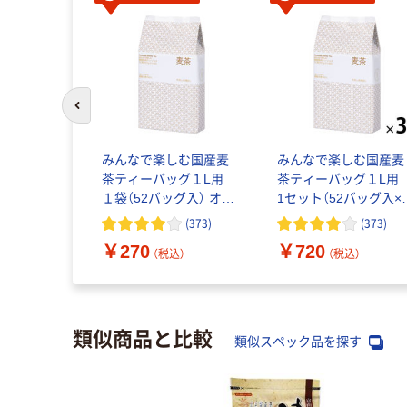
前のスライドへ
内産有機麦
みんなで楽しむ国産麦
みんなで楽しむ国産麦
グ 1袋
茶ティーバッグ１L用
茶ティーバッグ１L
）
１袋（52バッグ入） オリ
1セット（52バッグ入×
ジナル
袋） オリジナル
(
30
)
(
373
)
(
373
)
￥270
￥720
込）
（税込）
（税込）
類似商品と比較
類似スペック品を探す