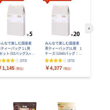
次のスライド
みんなで楽しむ国産麦
みんなで楽しむ国産麦
はくばく 
茶ティーバッグ１L用
茶ティーバッグ1L用 1
いしい麦茶 
1セット（52バッグ入×5
ケース（1040バッグ：52
ッグ入）
袋） オリジナル
バッグ×20袋） オリジナ
(
373
)
(
373
)
ル
￥1,145
￥4,377
￥335
（税込）
（税込）
（