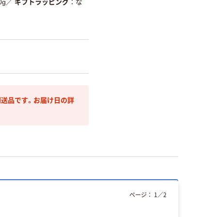
0g
／
ギフトラッピング
な
送品です。お届け日の詳
ページ：
1
／
2
本気プ