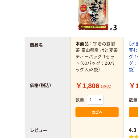
本商品：
宇治の露製
【水
商品名
茶 富山県産 はと麦茶
豆む
ティーバッグ 1セッ
グ 
ト（60バッグ：20バ
グ：
ッグ入×3袋）
袋）
￥1,806
￥1
価格（税込）
（税込）
数量
数量
カゴへ
4.3
レビュー