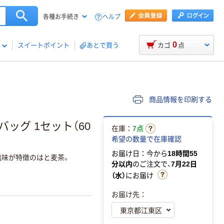
ヘルプ
各種お手続き
0
スイートポイント
あとで買う
カゴ
点
商品情報を印刷する
ッグ 1セット（60
在庫：
7点
希望の数量で在庫確認
お届け日：今から
18時間55
風味が特徴のはと麦茶。
分以内
のご注文で、
7月22日
（水）
にお届け
お届け先：