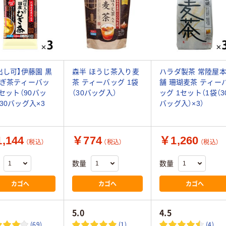
出し可】伊藤園 黒
森半 ほうじ茶入り麦
ハラダ製茶 常陸屋
ぎ茶ティーバッ
茶 ティーバッグ 1袋
舗 珊瑚麦茶 ティー
1セット（90バッ
（30バッグ入）
ッグ 1セット（1袋（3
30バッグ入×3
バッグ入）×3）
,144
￥774
￥1,260
（税込）
（税込）
（税込）
数量
数量
カゴへ
カゴへ
カゴへ
5.0
4.5
(69)
(1)
(4)