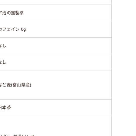
宇治の露製茶
カフェイン 0g
なし
なし
はと麦(富山県産)
日本茶