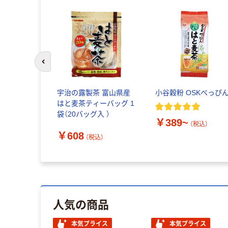
前のスライドへ
イン】日東
宇治の露製茶 富山県産
小谷穀粉 OSKべっぴ
マハウス
はと麦茶ティーバッグ 1
袋（20バッグ入 ）
￥389~
（税込）
￥608
税込）
（税込）
人気の商品
本気プライス
本気プライス