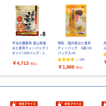
ん
宇治の露製茶 富山県産
明和 国内産はと麦茶
はと麦茶ティーバッグ 1
ティーバッグ 5袋（24
セット（160バッグ：20
バッグ入×5）
バッグ入×8袋）
(
38
)
￥4,713
（税込）
￥1,988
（税込）
本気プライス
本気プライス