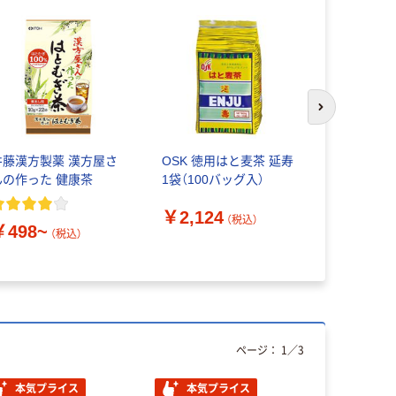
次のスライド
井藤漢方製薬 漢方屋さ
OSK 徳用はと麦茶 延寿
（水出し可）
んの作った 健康茶
1袋（100バッグ入）
ポット エ
グ お茶 大
￥2,124
（税込）
￥498~
（税込）
￥699~
ページ：
1
／
3
本気プライス
本気プライス