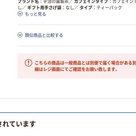
ブランド名
宇治の露製茶
／
カフェインタイプ
カフェイン 
し
／
ギフト用手さげ袋
なし
／
タイプ
ティーパック
もっと見る
類似商品と比較する
こちらの商品は一般商品とは別便で届く場合がある別
細はレジ画面にてご確認をお願い致します。
されています