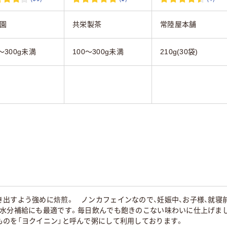
園
共栄製茶
常陸屋本舗
0～300g未満
100～300g未満
210g(30袋)
き出すよう強めに焙煎。 ノンカフェインなので、妊娠中、お子様、就寝
や水分補給にも最適です。毎日飲んでも飽きのこない味わいに仕上げまし
ものを「ヨクイニン」と呼んで粥にして利用しております。