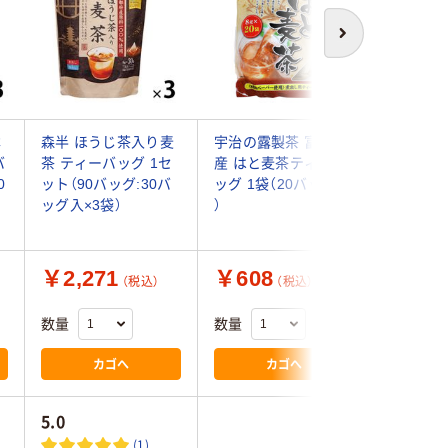
次へ
本
森半 ほうじ茶入り麦
宇治の露製茶 富山県
宇治の露
バ
茶 ティーバッグ 1セ
産 はと麦茶ティーバ
産 はと
0
ット（90バッグ:30バ
ッグ 1袋（20バッグ入
ッグ 1セ
ッグ入×3袋）
）
ッグ：20
袋）
￥2,271
￥608
￥4,7
（税込）
（税込）
数量
数量
数量
カゴへ
カゴへ
5.0
(1)