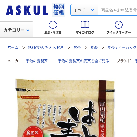
すべて
カテゴリー
履歴・再注文
マイカタログ
クイックオーダー
ホーム
飲料/食品/ギフト/お酒
お茶
麦茶
麦茶ティーバッグ
メーカー
宇治の露製茶
宇治の露製茶の麦茶を全て見る
ブランド