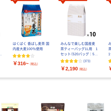
はくばく 香ばし麦茶 国
みんなで楽しむ国産麦
用
内産大麦100％使用
茶ティーバッグ1L用 1
3
セット（520バッグ：52
バッグ×10袋） オリジナ
(
373
)
￥316~
ル
（税込）
￥2,190
（税込）