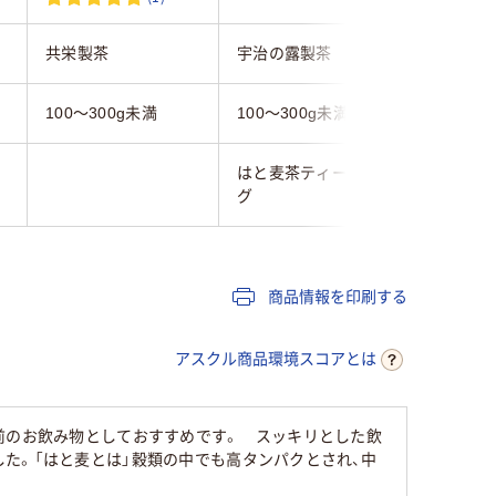
共栄製茶
宇治の露製茶
宇治の露
100～300g未満
100～300g未満
100～30
はと麦茶ティーバッ
はと麦茶
グ
グ
商品情報を印刷する
アスクル商品環境スコアとは
前のお飲み物としておすすめです。 スッキリとした飲
た。「はと麦とは」穀類の中でも高タンパクとされ、中