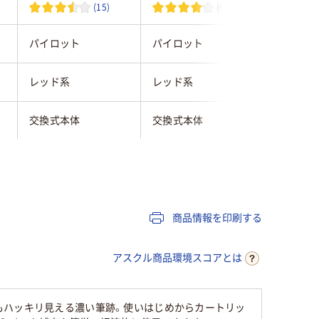
(15)
(6)
パイロット
パイロット
サクラク
レッド系
レッド系
レッド系
交換式本体
交換式本体
補充式本
丸芯
丸芯
商品情報を印刷する
アルコール系油性顔
アルコール系油性顔
油性アル
アスクル商品環境スコアとは
料インク
料インク
インク
直液式
直液式
中綿式
もハッキリ見える濃い筆跡。使いはじめからカートリッ