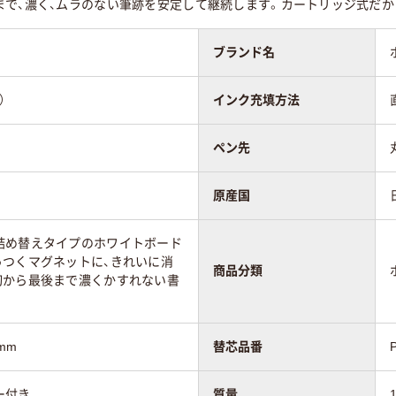
まで、濃く、ムラのない筆跡を安定して継続します。カートリッジ式だ
ブランド名
）
インク充填方法
ペン先
原産国
詰め替えタイプのホワイトボード
っつくマグネットに、きれいに消
商品分類
初から最後まで濃くかすれない書
mm
替芯品番
ー付き
質量