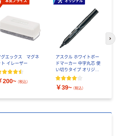
本気プライス
オリジナル
次のスライド
マグエックス マグネ
アスクル ホワイトボー
ぺんてる 
ット イレーザー
ドマーカー 中字丸芯 使
ードマーカ
い切りタイプ オリジナ
ル 細字丸
ル
￥200~
（税込）
￥39~
￥134~
（税込）