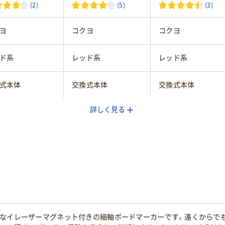
(2)
(5)
(3)
ヨ
コクヨ
コクヨ
ド系
レッド系
レッド系
式本体
交換式本体
交換式本体
詳しく見る
丸芯
丸芯
コール系油性顔
アルコール系油性顔
アルコール系油性顔
ンク
料インク
料インク
式
直液式
直液式
利なイレーザーマグネット付きの細軸ボードマーカーです。遠くからで