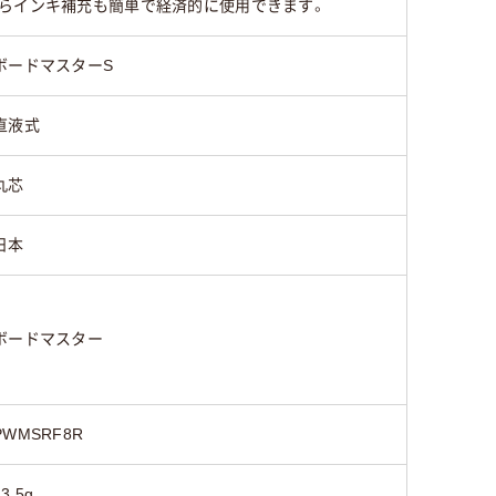
からインキ補充も簡単で経済的に使用できます。
23.5g
26.5g
ボードマスターS
125
直液式
丸芯
日本
ボードマスター
PWMSRF8R
13.5g