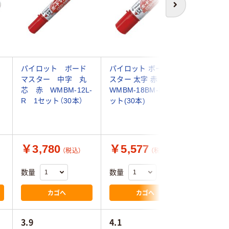
次へ
パイロット ボード
パイロット ボードマ
サクラク
マスター 中字 丸
スター 太字 赤
イトボー
芯 赤 WMBM-12L-
WMBM-18BM-R 1セ
ツイン 赤 
R 1セット（30本）
ット(30本)
￥3,780
￥5,577
￥128
（税込）
（税込）
数量
数量
数量
カゴへ
カゴへ
3.9
4.1
4.0