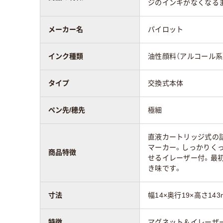
ジのインキがなくなる
質量
13.5g
メーカー名
パイロット
アスクル商品環境
スコア
インク種類
油性顔料（アルコール系
タイプ
交換式本体
ペン先/穂先
極細
直液カートリッジ式の
マーカー。しっかりく
商品特徴
せるイレーザー付。最
き味です。
寸法
幅14×奥行19×高さ143
特徴
マグネット＆イレーザ