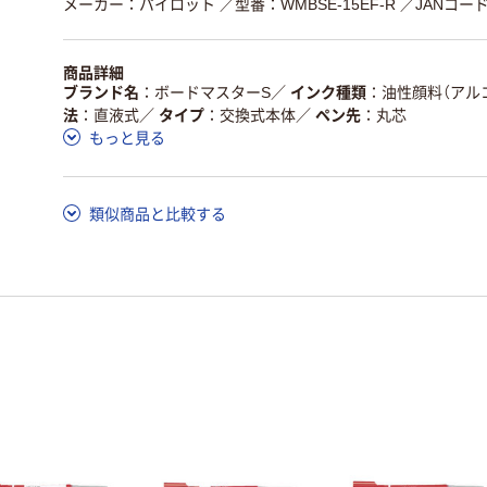
メーカー：パイロット
／型番：WMBSE-15EF-R
／JANコード：
商品詳細
ブランド名
ボードマスターS
／
インク種類
油性顔料（アル
法
直液式
／
タイプ
交換式本体
／
ペン先
丸芯
もっと見る
類似商品と比較する