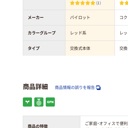
(1)
メーカー
パイロット
コク
カラーグループ
レッド系
レッ
タイプ
交換式本体
交換
ペン先形状
丸芯
角芯
特徴
マグネット＆イレー
商品詳細
ザー付き
商品情報の誤りを報告
インク種類
油性顔料（アルコール
アル
系）
料イ
インク充填方法
直液式
直液
ご家庭・オフィスで便
商品の特徴