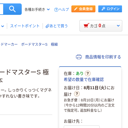
ヘルプ
各種お手続き
0
スイートポイント
あとで買う
カゴ
点
ードマーカー ボードマスターS 極細
商品情報を印刷する
ードマスターS 極
在庫：
あり
本
希望の数量で在庫確認
お届け日：
8月11日（火）
にお
ー。しっかりくっつくマグネ
届け
かすれない書き味です。
お急ぎ便：8月10日（月）にお届け
（今から12時間20分以内のご注文
で指定可。追加料金なし）
お届け先：