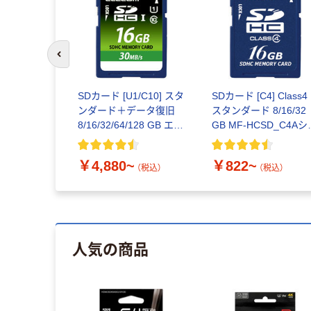
前のスライドへ
SDカード [U1/C10] スタ
SDカード [C4] Class4
ンダード＋データ復旧
スタンダード 8/16/32
8/16/32/64/128 GB エレ
GB MF-HCSD_C4Aシ
コム
ーズ エレコム
￥4,880~
￥822~
（税込）
（税込）
人気の商品