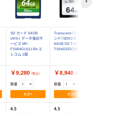
次へ
復
SD カード 64GB
Transcend（トランセ
キオクシ
UHS-I データ復旧サ
ンド）SDXCカード
KSDBーA
S
ービス MF-
64GB SD TLC
FS064GU11LRA エ
TS64GSDC300S 1個
レコム 1個
￥9,280
￥8,940
￥4,9
（税込）
（税込）
数量
数量
数量
カゴへ
カゴへ
4.5
4.5