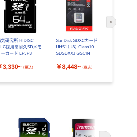
次のスライド
気研究所 HIDISC
SanDisk SDXCカード
SDカード [V
MLC採用高耐久SDメモ
UHS1（U3） Class10
高速＋デー
ーカード LPJP3
SDSDXXJ GSCIN
画にも最適 
512GB 
￥3,330~
￥8,448~
（税込）
（税込）
￥4,681