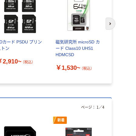
次のスライド
Dカード PSDU プリン
磁気研究所 microSD カ
TEAM Cla
ストン
ード Class10 UHS1
SDHCカー
HDMCSD
￥2,910~
（税込）
￥1,990
￥1,530~
（税込）
ページ：
1
／
4
新着