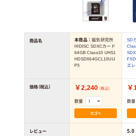
本商品：
磁気研究所
SD
商品名
HIDISC SDXCカード
Cla
64GB Class10 UHS1
SD
HDSDX64GCL10UIJ
FSD
P3
エレ
￥2,240
￥1
価格（税込）
（税込）
数量
数量
カゴへ
5.0
レビュー