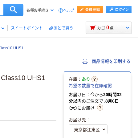
ヘルプ
各種お手続き
0
スイートポイント
あとで買う
カゴ
点
ass10 UHS1
商品情報を印刷する
lass10 UHS1
在庫：
あり
希望の数量で在庫確認
お届け日：今から
20時間32
分以内
のご注文で、
8月6日
（木）
にお届け
お届け先：