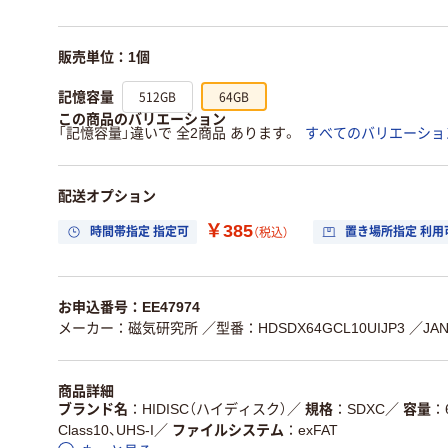
販売単位：1個
512GB
64GB
記憶容量
この商品のバリエーション
「記憶容量」違いで 全2商品 あります。
すべてのバリエーショ
配送オプション
￥385
時間帯指定 指定可
置き場所指定 利用
（税込）
お申込番号：EE47974
メーカー：磁気研究所
／型番：HDSDX64GCL10UIJP3
／JAN
商品詳細
ブランド名
HIDISC（ハイディスク）
／
規格
SDXC
／
容量
Class10、UHS-I
／
ファイルシステム
exFAT