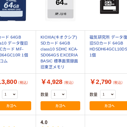
カード 64GB
KIOXIA(キオクシア)
磁気研究所 データ
ss10 データ復旧
SDカード 64GB
旧SDカード 64GB
XCカード MF-
class10 SDHC KCA-
HDSDH64GCL10D
064GC10R 1個
SD064GS EXCERIA
1個
コム
BASIC 標準画質録画
旧東芝メモリ
3,800
￥4,928
￥2,790
（税込）
（税込）
（税込）
数量
数量
カゴへ
カゴへ
カゴへ
4.0