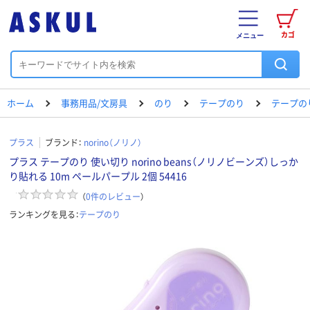
カゴ
メニュー
ホーム
事務用品/文房具
のり
テープのり
テープの
プラス
ブランド：
norino（ノリノ）
プラス テープのり 使い切り norino beans（ノリノビーンズ）しっか
り貼れる 10m ペールパープル 2個 54416
（
0
件のレビュー
）
ランキングを見る：
テープのり