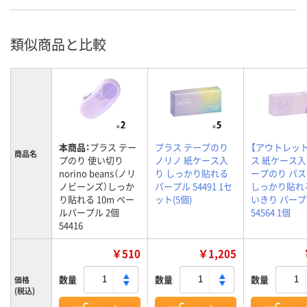
類似商品と比較
本商品：
プラス テー
プラス テープのり
【アウトレッ
商品名
プのり 使い切り
ノリノ 紙ケース入
ス 紙ケース
norino beans（ノリ
り しっかり貼れる
ープのり パ
ノビーンズ）しっか
パープル 54491 1セ
しっかり貼れ
り貼れる 10m ペー
ット(5個)
いきり パー
ルパープル 2個
54564 1個
54416
￥510
￥1,205
数量
数量
数量
価格
(税込)