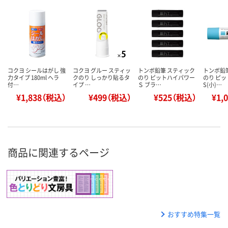
コクヨ シールはがし 強
コクヨ グルー スティッ
トンボ鉛筆 スティック
トンボ鉛
力タイプ 180ml ヘラ
クのり しっかり貼るタ
のり ピットハイパワー
のり ピ
付…
イプ …
Ｓ ブラ…
S(小)…
¥1,838（税込）
¥499（税込）
¥525（税込）
¥1,
商品に関連するページ
おすすめ特集一覧