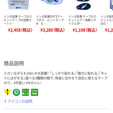
トンボ鉛筆 テープのり
トンボ鉛筆【PIT】テー
トンボ鉛筆 テープのり
トンボ鉛
ピットテープM 詰替カ
プのり ピットテープ
ピットエアー漁網リサ
ピットエア
ートリ…
M 8.…
イクル3P…
EAS…
¥2,458（税込）
¥3,280（税込）
¥1,198（税込）
¥1,
商品説明
小さいながらも10m の大容量！ 「しっかり貼れる」「強力に貼れる」「キレ
イにはがせる」選べる3種類の糊で、用途に合わせて自在に使えるテープ
のり。 #可愛い #かわいい
アイコンの説明