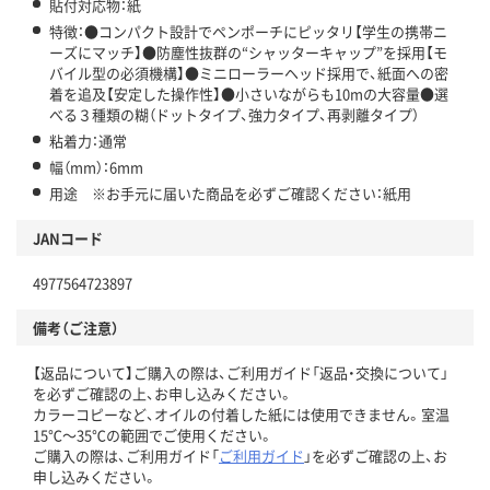
貼付対応物：紙
特徴：●コンパクト設計でペンポーチにピッタリ【学生の携帯ニ
ーズにマッチ】●防塵性抜群の“シャッターキャップ”を採用【モ
バイル型の必須機構】●ミニローラーヘッド採用で、紙面への密
着を追及【安定した操作性】●小さいながらも10mの大容量●選
べる３種類の糊（ドットタイプ、強力タイプ、再剥離タイプ）
粘着力：通常
幅（mm）：6mm
用途 ※お手元に届いた商品を必ずご確認ください：紙用
JANコード
4977564723897
備考（ご注意）
【返品について】ご購入の際は、ご利用ガイド「返品・交換について」
を必ずご確認の上、お申し込みください。
カラーコピーなど、オイルの付着した紙には使用できません。室温
15℃～35℃の範囲でご使用ください。
ご購入の際は、ご利用ガイド「
ご利用ガイド
」を必ずご確認の上、お
申し込みください。