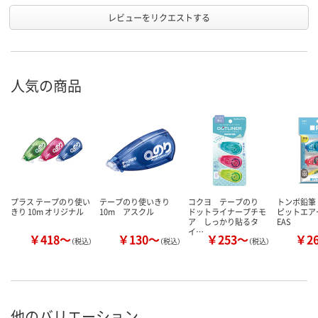
レビューをリクエストする
人気の商品
プラス テープのり使い
テープのり使いきり
コクヨ テープのり
トンボ鉛筆
きり 10m オリジナル
10m アスクル
ドットライナープチモ
ピットエアー
ア しっかり貼るタ
EAS
イ…
￥418～
￥130～
￥253～
￥2
（税込）
（税込）
（税込）
他のバリエーション