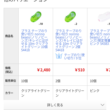
プラス テープのり
プラス テープのり
プラス テー
使い切り norino
使い切り norino
使い切り nori
商品名
beans（ノリノビー
beans（ノリノビー
beans（ノリ
ンズ）キレイにはが
ンズ）キレイにはが
ンズ）限定増量
せる 10m クリアラ
せる 10m クリアラ
ピンク 54383
イトグリーン 10個
イトグリーン 2個
54418
54418
テープのり（使
い切り） 9 位
価格
￥2,480
￥510
￥2
(税込)
10個
2個
10個
販売単位
クリアライトグリー
クリアライトグリー
ピンク
カラー
ン
ン
お申込番
詳しく見る
EE73944
EE73937
EE73932
号