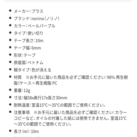
メーカー：プラス
ブランド：norino（ノリノ）
カラー：ペールパープル
タイプ：使い切り
テープ長さ：10m
テープ幅：6mm
形状：テープ
原産国：ベトナム
糊タイプ：色が消える
材質 ※お手元に届いた商品を必ずご確認ください：98% 再生樹
脂（ケース = 再生樹脂 PC
重量：12g
寸法：幅58x奥行17x高さ30mm
耐熱温度：室温15℃～35℃の範囲でご使用ください。
注意事項 ※お手元に届いた商品を必ずご確認ください：カラー
コピーなど、オイルの付着した紙には使用できません。室温15℃
～35℃の範囲でご使用ください。
長さ（m）：10m