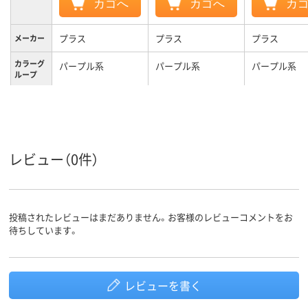
カゴへ
カゴへ
カ
プラス
プラス
プラス
メーカー
カラーグ
パープル系
パープル系
パープル系
ループ
通常
通常
通常
粘着力
細幅（4.0mm～
細幅（4.0mm～
幅（mm）
8.3mm）
8.3mm）
レビュー（0件）
短尺（6.5m～13.9m）
短尺（6.5m～13.9m）
長さ（m）
テープ
テープ
テープ
形状
投稿されたレビューはまだありません。お客様のレビューコメントをお
テープ長
10m
9m
待ちしています。
さ
レビューを書く