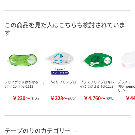
1点
9点
在庫
8月8日（土）
8月8日（土）
お届け日
この商品を見た人はこちらも検討されていま
す
数量
数量
現在ご注文い
ません
カゴへ
カゴへ
ノリノポッド はがせる
テープのり ノリノプロ
プラス ノリノプロ キレ
プラス テ
6mm 10m TG-1113
イにはがせる TG-1223
切り norino
リノ…
￥230～
￥228～
￥4,760～
￥4
（税込）
（税込）
（税込）
テープのりのカテゴリー