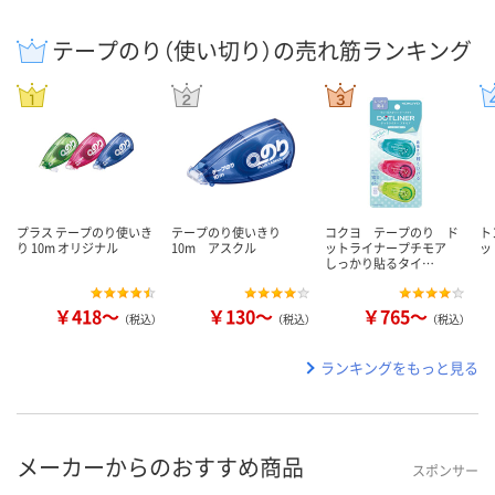
テープのり（使い切り）の売れ筋ランキング
プラス テープのり使いき
テープのり使いきり
コクヨ テープのり ド
ト
り 10m オリジナル
10m アスクル
ットライナープチモア
ッ
しっかり貼るタイ…
￥418～
￥130～
￥765～
（税込）
（税込）
（税込）
ランキングをもっと見る
メーカーからのおすすめ商品
スポンサー