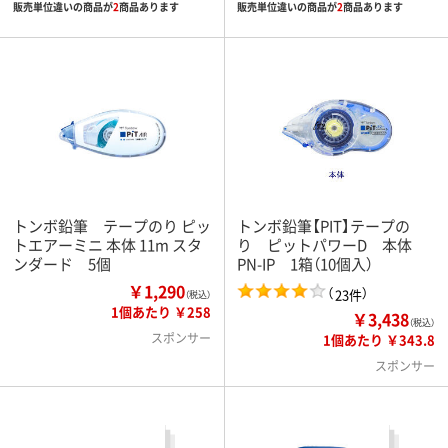
販売単位違いの商品が
2
商品あります
販売単位違いの商品が
2
商品あります
トンボ鉛筆 テープのり ピッ
トンボ鉛筆【PIT】テープの
トエアーミニ 本体 11m スタ
り ピットパワーD 本体
ンダード 5個
PN-IP 1箱（10個入）
￥1,290
（
）
23件
（税込）
1個あたり ￥258
￥3,438
（税込）
スポンサー
1個あたり ￥343.8
スポンサー