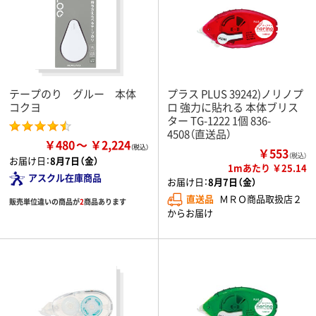
テープのり グルー 本体
プラス PLUS 39242)ノリノプ
コクヨ
ロ 強力に貼れる 本体ブリス
ター TG-1222 1個 836-
4508（直送品）
￥480
￥2,224
￥553
（税込）
お届け日：
8月7日（金）
1mあたり ￥25.14
アスクル在庫商品
お届け日：
8月7日（金）
直送品
ＭＲＯ商品取扱店２
販売単位違いの商品が
2
商品あります
からお届け