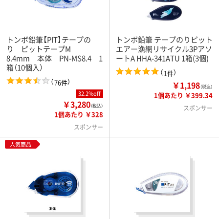
トンボ鉛筆【PIT】テープの
トンボ鉛筆 テープのりピット
り ピットテープM
エアー漁網リサイクル3Pアソ
8.4mm 本体 PN-MS8.4 1
ートA HHA-341ATU 1箱(3個)
箱（10個入）
（
）
1件
（
）
76件
￥1,198
（税込）
32.2%off
1個あたり ￥399.34
￥3,280
（税込）
スポンサー
1個あたり ￥328
スポンサー
人気商品