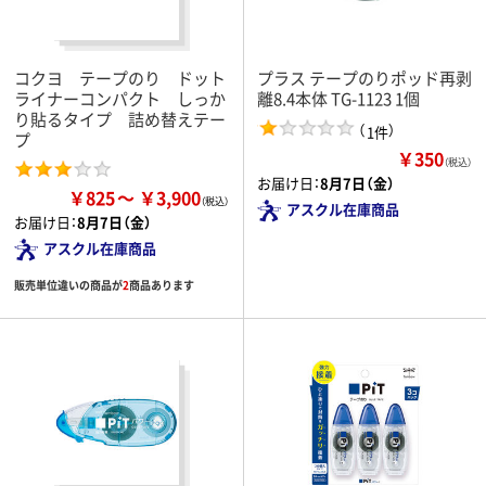
コクヨ テープのり ドット
プラス テープのりポッド再剥
ライナーコンパクト しっか
離8.4本体 TG-1123 1個
り貼るタイプ 詰め替えテー
（
）
1件
プ
￥350
（税込）
お届け日：
8月7日（金）
￥825
￥3,900
アスクル在庫商品
お届け日：
8月7日（金）
アスクル在庫商品
販売単位違いの商品が
2
商品あります