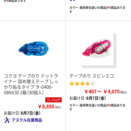
が
6
商品あります
カラー・販売単位違いの商品が
4
商品ありま
す
コクヨ テープのり ドットラ
テープのり スピンエコ
イナー 詰め替えテープ しっ
かり貼るタイプ タ-D400-
￥407
￥4,070
08NX30 1箱（30個入）
お届け日：
8月7日（金）
31.2%off
￥8,850
カラー・販売単位違いの商品が
4
商品ありま
（税込）
す
お届け日：
8月7日（金）
アスクル在庫商品