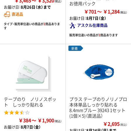
￥3,465
￥3,520
お徳用パック
お届け日：
8月26日（水）まで
￥701
￥1,284
直送品
お届け日：
8月7日（金）
タイプ・販売単位違いの商品が
2
商品ありま
アスクル在庫商品
す
販売単位違いの商品が
2
商品あります
新着
テープのり ノリノスポッ
プラス テープのりノリノプロ
ト しっかり貼れる
本体単品しっかり貼れる
8.4mmブルー 39243 1セット
(1個×5)（直送品）
￥384
￥1,900
￥2,695
（税込）
お届け日：
8月7日（金）
お届け日：
8月24日（月）まで