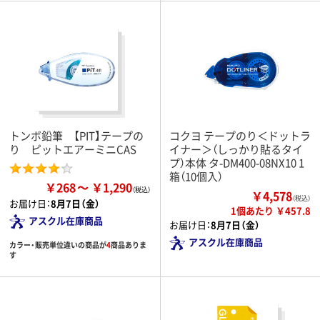
トンボ鉛筆 【PIT】テープの
コクヨ テープのり＜ドットラ
り ピットエアーミニCAS
イナー＞（しっかり貼るタイ
プ）本体 タ-DM400-08NX10 1
箱（10個入）
￥268
￥1,290
￥4,578
（税込）
お届け日：
8月7日（金）
1個あたり ￥457.8
アスクル在庫商品
お届け日：
8月7日（金）
アスクル在庫商品
カラー・販売単位違いの商品が
4
商品ありま
す