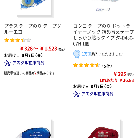
プラス テープのり テープグ
コクヨ テープのり ドットラ
ルーエコ
イナーノック 詰め替えテープ
しっかり貼るタイプ タ-D480-
07N 1個
￥328
￥1,528
1
万回
購入いただきました！
お届け日：
8月7日（金）
アスクル在庫商品
（
）
8件
￥295
販売単位違いの商品が
2
商品あります
（税込）
1ｍあたり ￥36.88
お届け日：
8月7日（金）
アスクル在庫商品