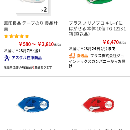
無印良品 テープのり 良品計
プラス ノリノプロ キレイに
画
はがせる 本体 10個 TG-1223 1
箱（直送品）
￥6,470
￥580
￥2,810
（税込）
お届け日：
8月24日（月）まで
お届け日：
8月7日（金）
直送品
プラス株式会社ジョ
アスクル在庫商品
インテックスカンパニーからお届
け
販売単位違いの商品が
2
商品あります