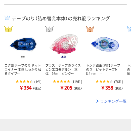
テープのり（詰め替え本体）の売れ筋ランキング
コクヨ テープのり ドット
プラス テープのり＜ス
トンボ鉛筆【PIT】テープ
ト
ライナー 本体 しっかり貼
ピンエコモデル＞ 本
のり ピットテープM
の
るタイプ…
体 16m ピンク…
8.4mm …
体
(
1件
)
(
119件
)
(
76件
)
￥354
￥205
￥358
（税込）
（税込）
（税込）
ランキング一覧