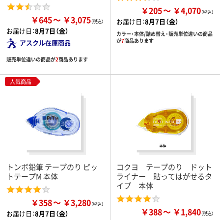
￥205
￥4,070
￥645
￥3,075
お届け日：
8月7日（金）
お届け日：
8月7日（金）
カラー・本体/詰め替え・販売単位違いの商品
が
7
商品あります
アスクル在庫商品
販売単位違いの商品が
2
商品あります
人気商品
トンボ鉛筆 テープのり ピッ
コクヨ テープのり ドット
トテープM 本体
ライナー 貼ってはがせるタ
イプ 本体
￥358
￥3,280
￥388
￥1,840
お届け日：
8月7日（金）