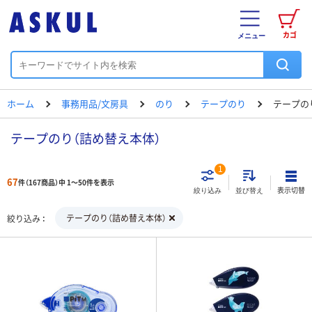
カゴ
メニュー
ホーム
事務用品/文房具
のり
テープのり
テープの
テープのり（詰め替え本体）
1
67
件（167商品）中 1～50件を表示
表示切替
絞り込み
並び替え
テープのり（詰め替え本体）
絞り込み