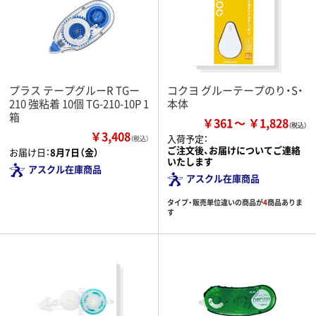
プラス テープグルーR TGー
コクヨ グルーテープのり・S・
210 強粘着 10個 TG-210-10P 1
本体
箱
￥361
￥1,828
￥3,408
入荷予定：
（税込）
ご注文後、お届けについてご連絡
お届け日：
8月7日（金）
いたします
アスクル在庫商品
アスクル在庫商品
タイプ・販売単位違いの商品が
4
商品ありま
す