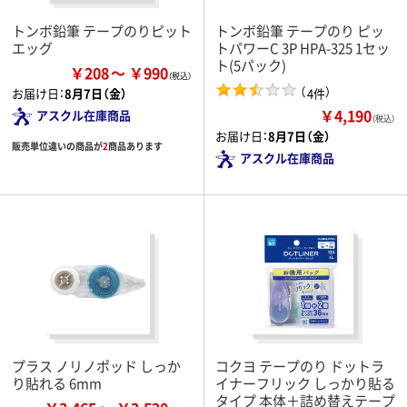
トンボ鉛筆 テープのりピット
トンボ鉛筆 テープのり ピッ
エッグ
トパワーC 3P HPA-325 1セッ
ト(5パック)
￥208
￥990
（
）
4件
お届け日：
8月7日（金）
￥4,190
アスクル在庫商品
（税込）
お届け日：
8月7日（金）
販売単位違いの商品が
2
商品あります
アスクル在庫商品
プラス ノリノポッド しっか
コクヨ テープのり ドットラ
り貼れる 6mm
イナーフリック しっかり貼る
タイプ 本体＋詰め替えテープ