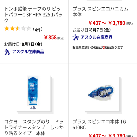
トンボ鉛筆 テープのり ピッ
プラス スピンエコハニカム
トパワーC 3P HPA-325 1パッ
本体
ク
￥407
￥3,780
（
）
4件
お届け日：
8月7日（金）
￥858
アスクル在庫商品
（税込）
お届け日：
8月7日（金）
販売単位違いの商品が
3
商品あります
アスクル在庫商品
コクヨ スタンプのり ドッ
プラス スピンエコ本体 TG-
トライナースタンプ しっか
610BC
り貼るタイプ 本体
￥407
￥3,780