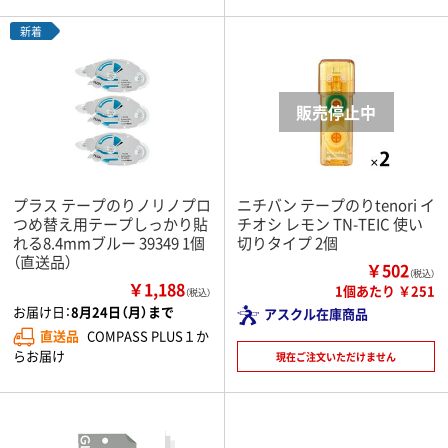
新着
プラス テープのりノリノプロ
ニチバン テープのりtenori イ
つめ替え用テープしっかり貼
チオシ レモン TN-TEIC 使い
れる8.4mmブルー 39349 1個
切りタイプ 2個
（直送品）
￥502
（税込）
￥1,188
1個あたり ￥251
（税込）
お届け日：
8月24日（月）まで
アスクル在庫商品
直送品
COMPASS PLUS１か
らお届け
現在ご注文いただけません