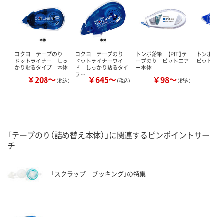
コクヨ テープのり
コクヨ テープのり
トンボ鉛筆 【PIT】テ
トンボ鉛
ドットライナー しっ
ドットライナーワイ
ープのり ピットエア
ピットテ
かり貼るタイプ 本体
ド しっかり貼るタイ
ー本体
プ…
￥208～
￥645～
￥98～
￥
（税込）
（税込）
（税込）
「テープのり（詰め替え本体）」に関連するピンポイントサー
チ
「スクラップ ブッキング」の特集