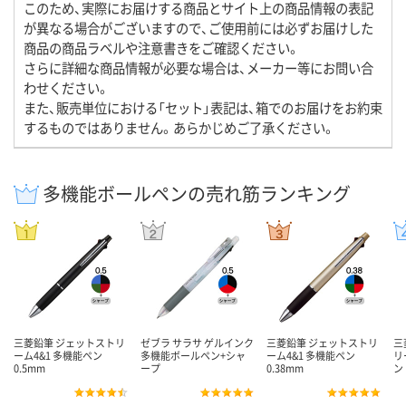
このため、実際にお届けする商品とサイト上の商品情報の表記
が異なる場合がございますので、ご使用前には必ずお届けした
商品の商品ラベルや注意書きをご確認ください。
さらに詳細な商品情報が必要な場合は、メーカー等にお問い合
わせください。
また、販売単位における「セット」表記は、箱でのお届けをお約束
するものではありません。あらかじめご了承ください。
多機能ボールペンの売れ筋ランキング
三菱鉛筆 ジェットストリ
ゼブラ サラサ ゲルインク
三菱鉛筆 ジェットストリ
三
ーム4&1 多機能ペン
多機能ボールペン+シャ
ーム4&1 多機能ペン
リ
0.5mm
ープ
0.38mm
ン