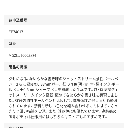
お申込番号
EE74017
型番
MSXE510003824
商品の特徴
クセになる、なめらかな書き味のジェットストリーム油性ボールペ
ン。さらに極細の0.38mmボール径の４色(黒・赤・青・緑インク)ボー
ルペン＋0.5mmシャープペンを搭載した１本です。超・低摩擦ジェ
ットストリームインク搭載！極めてなめらかな書き味を実現しまし
た。従来の油性ボールペンと比較して、摩擦係数が最大５０％軽減
されています。顔料と新しい色材を組み合わせることにより、くっ
きりと濃い描線を実現。また、速乾性にも優れています。高級感の
あるボディは仕事用にはもちろんギフトにもおすすめです。