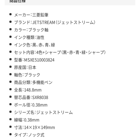
商品仕様
メーカー：三菱鉛筆
ブランド：JETSTREAM（ジェットストリーム）
カラー：ブラック軸
インク種類：油性
インク色：黒、赤、青、緑
セット内容：4色+シャープ（黒・赤・青・緑・シャープ）
型番：MSXE510003824
原産国：日本
軸色：ブラック
商品分類：多機能ペン
全長：148.8mm
替芯品番：SXR8038
ボール径：0.38mm
シリーズ名：ジェットストリーム
線幅：0.38mm
寸法：14×19×149mm
タイプ：ノック式