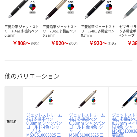
三菱鉛筆 ジェットスト
三菱鉛筆 ジェットスト
三菱鉛筆 ジェットスト
ゼブラ サラ
リーム4&1 多機能ペン
リーム4&1 多機能ペン
リーム4&1 多機能ペン
ク多機能ボ
0.5mm
0.38mm
0.7mm
+シャープ
￥808～
￥920～
￥920～
￥3
（税込）
（税込）
（税込）
他のバリエーション
ジェットストリーム
ジェットストリーム
ジェットスト
4&1多機能ペン
4&1 多機能ペン
4&1 多機能ペ
商品名
0.38mm シャンパン
0.38mm シャンパン
0.38mm ネ
ゴールド 4色+シャ
ゴールド 金 4色+シ
紺 4色+シャー
ープ 3本
ャープ
MSXE5100038
MSXE510003825 三
MSXE510003825 三
菱鉛筆