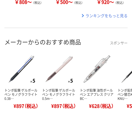
￥808～
￥500～
￥920～
（税込）
（税込）
（税込）
ランキングをもっと見る
メーカーからのおすすめ商品
スポンサー
トンボ鉛筆 ゲルボール
トンボ鉛筆 ゲルボール
トンボ鉛筆 油性ボール
トンボ鉛
ペン モノグラフライト
ペン モノグラフライト
ペン エアプレス クリア
ペン替芯K
0.38…
0.5m…
BC…
KNU…
¥897（税込）
¥897（税込）
¥628（税込）
¥