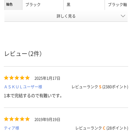
ブラック
黒
ブラック軸
軸色
詳しく見る
0.38mm
0.5mm
ボール径
油性
ジェットストリーム
アクロインク
インク種
類
インク
黒、赤、青、緑
黒・赤・青・緑
黒 赤 青
インク色
レビュー（2件）
ブラック系
ブラック系
カラーグ
ループ
2025年1月17日
アスクル
商品環境
ＡＳＫＵＬユーザー様
レビューランク
S
(2380ポイント)
スコア
1本で完結するので有難いです。
2019年9月19日
ティア様
レビューランク
C
(28ポイント)