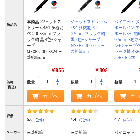
本商品：
ジェットス
ジェットストリーム
パイロット 
商品名
トリーム4&1 多機能
4&1 多機能ペン
ボールペン 
ペン 0.38mm ブラ
0.5mm ブラック軸
ボール3+1 極
ック軸 黒 4色+シャ
黒 4色+シャープ
0.5mm 3色
ープ
MSXE5-1000-05 三
ン+シャープペ
MSXE510003824 三
菱鉛筆uni
ラック軸 BKH
菱鉛筆uni
50EF-B 1本
￥956
￥808
数量
数量
数量
価格
(税込)
カゴへ
カゴへ
カ
評価
5.0
4.4
4.7
（
2件
）
（
32件
）
（
4件
）
三菱鉛筆
三菱鉛筆
パイロット
メーカー