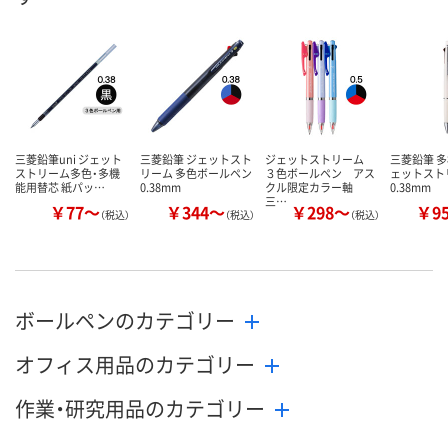
数量
数量
数量
カゴへ
カゴへ
カ
三菱鉛筆uni ジェット
三菱鉛筆 ジェットスト
ジェットストリーム
三菱鉛筆 多
ストリーム多色・多機
リーム 多色ボールペン
３色ボールペン アス
ェットスト
能用替芯 紙パッ…
0.38mm
クル限定カラー軸
0.38mm
三…
￥77～
￥344～
￥298～
￥9
（税込）
（税込）
（税込）
ボールペンのカテゴリー
オフィス用品のカテゴリー
作業・研究用品のカテゴリー