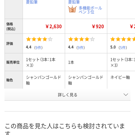
菱鉛筆
菱鉛筆
多機能ボール
ペン 3 位
価格
￥2,630
￥920
￥2
(税込)
評価
4.4
4.4
5.0
（
9件
）
（
9件
）
（
5件
）
1セット（3本：1本
1セット（3本：
1本
販売単位
×3）
×3）
シャンパンゴールド
シャンパンゴールド
ネイビー軸
軸色
軸
軸
お申込番
詳しく見る
J478139
J304319
J478141
号
あり
あり
あり
在庫
8月10日（月）
8月10日（月）
8月10日（月）
お届け日
この商品を見た人はこちらも検討されていま
す