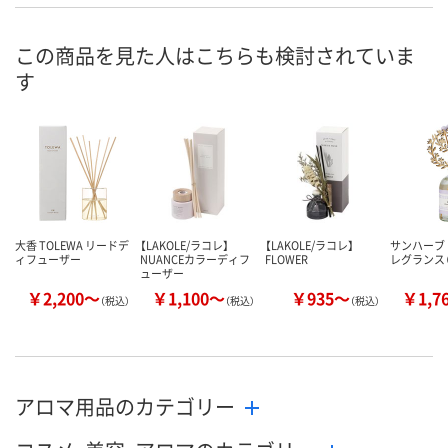
この商品を見た人はこちらも検討されていま
す
大香 TOLEWA リードデ
【LAKOLE/ラコレ】
【LAKOLE/ラコレ】
サンハーブ
ィフューザー
NUANCEカラーディフ
FLOWER
レグランス
ューザー
￥2,200～
￥1,100～
￥935～
￥1,7
（税込）
（税込）
（税込）
アロマ用品のカテゴリー