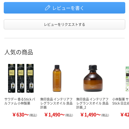
レビューを書く
レビューをリクエストする
人気の商品
サワデー 香るStick パ
無印良品 インテリアフ
無印良品 インテリアフ
小林製薬 
ルファム 小林製薬
レグランスオイル 良品
レグランスオイル 良品
Stick 日
計画
計画_2
￥630～
￥1,490～
￥1,490～
￥4
（税込）
（税込）
（税込）