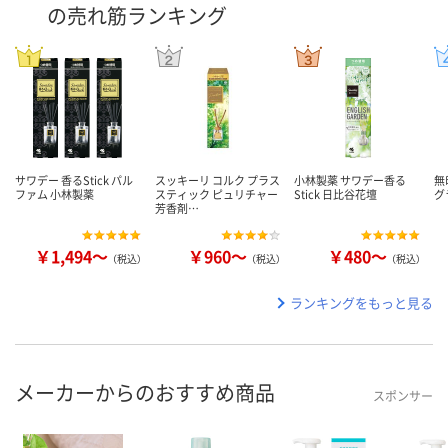
の売れ筋ランキング
サワデー 香るStick パル
スッキーリ コルク プラス
小林製薬 サワデー香る
無
ファム 小林製薬
スティック ピュリチャー
Stick 日比谷花壇
グ
芳香剤…
￥1,494～
￥960～
￥480～
（税込）
（税込）
（税込）
ランキングをもっと見る
メーカーからのおすすめ商品
スポンサー