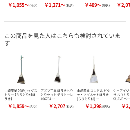
￥1,055～
￥1,271～
￥409～
￥2,0
（税込）
（税込）
（税込）
この商品を見た人はこちらも検討されていま
す
山崎産業 2989.jp+ ダス
アズマ工業 ほうきちり
山崎産業 コンドル ピタ
ケーアイジ
トリー 【ちりとり付ほ
とりセット チリトーレ
ッとマグネットほうき
き ちりとり
うき】…
406704 …
(ちりとり付) …
SUAVE ベ
￥1,859～
￥2,707
￥1,298
￥2,
（税込）
（税込）
（税込）