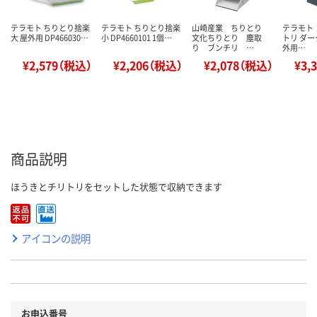
テラモト ちりとり捨楽
テラモト ちりとり捨楽
山崎産業 ちりとり
テラモト
大 屋外用 DP466030…
小 DP4660101 1個…
文化ちりとり 塵取
トリ ダー
り ブンチリ …
外用…
¥2,579（税込）
¥2,206（税込）
¥2,078（税込）
¥3,
商品説明
ほうきとチリトリをセットした状態で収納できます
アイコンの説明
お申込番号