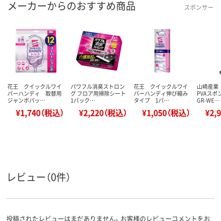
メーカーからのおすすめ商品
スポンサー
花王 クイックルワイ
パワフル消臭ストロン
花王 クイックルワイ
山崎産業
パーハンディ 取替用
グ フロア用掃除シート
パーハンディ伸び縮み
PVAス
ジャンボパッ…
1パック…
タイプ 1パ…
GR-WE…
¥1,740（税込）
¥2,220（税込）
¥1,050（税込）
¥2,
レビュー（0件）
投稿されたレビューはまだありません。お客様のレビューコメントをお