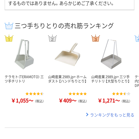
するものではありません。あらかじめご了承ください。
三つ手ちりとりの売れ筋ランキング
テラモト（TERAMOTO） 三
山崎産業 2989.jp+ ホーム
山崎産業 2989.jp+ 三ツ手
テ
ツ手チリトリ
ダスト 【ハンドちりとり】
チリトリ 【大型ちりとり】
内
D
￥1,055～
￥409～
￥1,271～
（税込）
（税込）
（税込）
ランキングをもっと見る