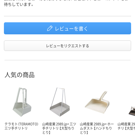
待ちしています。
レビューを書く
レビューをリクエストする
人気の商品
テラモト（TERAMOTO）
山崎産業 2989.jp+ 三ツ
山崎産業 2989.jp+ ホー
山崎産業 298
三ツ手チリトリ
手チリトリ 【大型ちり
ムダスト 【ハンドちり
チリ 【大型
とり】
とり】