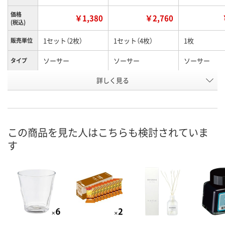
価格
￥1,380
￥2,760
(税込)
1セット（2枚）
1セット（4枚）
1枚
販売単位
ソーサー
ソーサー
ソーサー
タイプ
お申込番
詳しく見る
EH29148
EH29162
EH29142
号
あり
5点
あり
在庫
8月8日（土）
8月8日（土）
8月8日（土）
お届け日
この商品を見た人はこちらも検討されていま
す
数量
数量
数量
カゴへ
カゴへ
カ