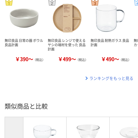
無印良品 日常の器 ボウル
無印良品 レンジで使える
無印良品 耐熱ガラス 良品
無
良品計画
ヤシの端材を使った 良品
計画
カ
計画
￥390～
￥499～
￥490～
（税込）
（税込）
（税込）
ランキングをもっと見る
類似商品と比較