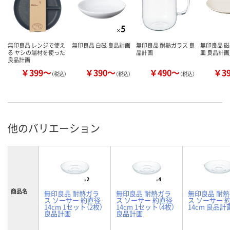
無印良品 レンジで使え
無印良品 白磁 良品計画
無印良品 耐熱ガラス 良
無印良品 
る ヤシの端材を使った
品計画
皿 良品計画
良品計画
￥399～
￥390～
￥490～
￥3
（税込）
（税込）
（税込）
他のバリエーション
商品名
無印良品 耐熱ガラ
無印良品 耐熱ガラ
無印良品 耐
ス ソーサー 約直径
ス ソーサー 約直径
ス ソーサー 
14cm 1セット（2枚）
14cm 1セット（4枚）
14cm 良品計
良品計画
良品計画