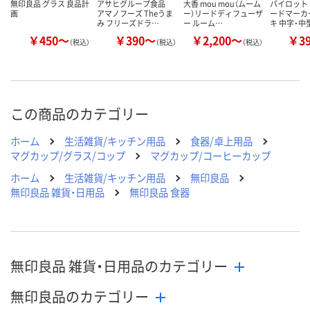
無印良品 グラス 良品計
アサヒグループ食品
大香 mou mou（ムーム
パイロット
画
アマノフーズ Theうま
ー）リードディフューザ
ードマーカ
み フリーズドラ…
ー ルーム…
キ 中字・中
￥450～
￥390～
￥2,200～
￥3
（税込）
（税込）
（税込）
この商品のカテゴリー
ホーム
生活雑貨/キッチン用品
食器/卓上用品
マグカップ/グラス/コップ
マグカップ/コーヒーカップ
ホーム
生活雑貨/キッチン用品
無印良品
無印良品 雑貨・日用品
無印良品 食器
無印良品 雑貨・日用品のカテゴリー
無印良品のカテゴリー