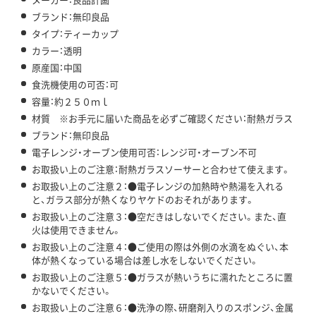
ブランド：無印良品
タイプ：ティーカップ
カラー：透明
原産国：中国
食洗機使用の可否：可
容量：約２５０ｍｌ
材質 ※お手元に届いた商品を必ずご確認ください：耐熱ガラス
ブランド：無印良品
電子レンジ・オーブン使用可否：レンジ可・オーブン不可
お取扱い上のご注意：耐熱ガラスソーサーと合わせて使えます。
お取扱い上のご注意２：●電子レンジの加熱時や熱湯を入れる
と、ガラス部分が熱くなりヤケドのおそれがあります。
お取扱い上のご注意３：●空だきはしないでください。また、直
火は使用できません。
お取扱い上のご注意４：●ご使用の際は外側の水滴をぬぐい、本
体が熱くなっている場合は差し水をしないでください。
お取扱い上のご注意５：●ガラスが熱いうちに濡れたところに置
かないでください。
お取扱い上のご注意６：●洗浄の際、研磨剤入りのスポンジ、金属