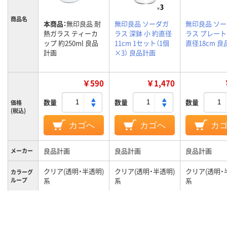
商品名
本商品：
無印良品 耐
無印良品 ソーダガ
無印良品 ソ
熱ガラス ティーカ
ラス 深鉢 小 約直径
ラス プレート
ップ 約250ml 良品
11cm 1セット（1個
直径18cm 
計画
×3） 良品計画
￥590
￥1,470
数量
数量
数量
価格
(税込)
カゴへ
カゴへ
カ
良品計画
良品計画
良品計画
メーカー
クリア(透明・半透明)
クリア(透明・半透明)
クリア(透明・
カラーグ
ループ
系
系
系
約２５０ｍｌ
約270 mL
容量
食洗機使
可
可
可