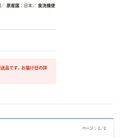
明
／
原産国
日本
／
食洗機使
送品です。お届け日の詳
ページ：
1
／
2