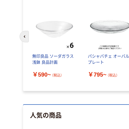
前のスライドへ
LTON プレ
無印良品 ソーダガラス
パシャバチェ オーバ
オーボ
浅鉢 良品計画
プレート
￥590~
￥795~
税込）
（税込）
（税込）
人気の商品