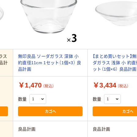
ラス
無印良品 ソーダガラス 深鉢 小
【まとめ買いセット】無
良品計
約直径11cm 1セット（1個×3） 良
ダガラス 浅鉢 小 約直径
品計画
ット（1個×6） 良品計画
￥1,470
￥3,434
（税込）
（税込）
数量
数量
カゴへ
カゴへ
良品計画
良品計画