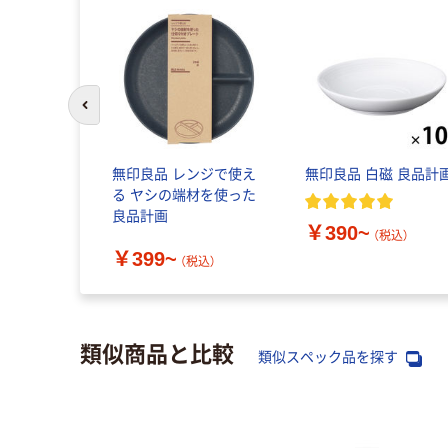
前のスライドへ
無印良品 レンジで使え
無印良品 白磁 良品計
る ヤシの端材を使った
良品計画
￥390~
（税込）
￥399~
（税込）
類似商品と比較
類似スペック品を探す