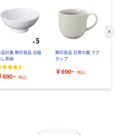
次のスライド
良品計画 無印良品 白磁
無印良品 日常の器 マグ
良品計画 
めし茶碗
カップ
り付き 保
マグカップ
￥690~
（税込）
￥690~
￥1,790
（税込）