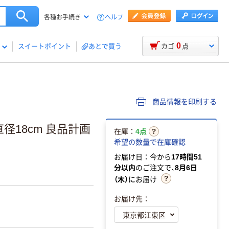
ヘルプ
各種お手続き
0
スイートポイント
あとで買う
カゴ
点
商品情報を印刷する
径18cm 良品計画
在庫：
4点
希望の数量で在庫確認
お届け日：今から
17時間51
分以内
のご注文で、
8月6日
（木）
にお届け
お届け先：