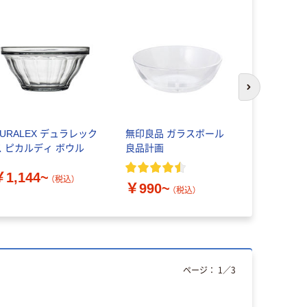
次のスライド
DURALEX デュラレック
無印良品 ガラスボール
HARIO（
ス ピカルディ ボウル
良品計画
ラス製 ス
鍋敷き（コ
￥1,144~
のおまけ付
（税込）
￥990~
￥1,180
（税込）
ページ：
1
／
3