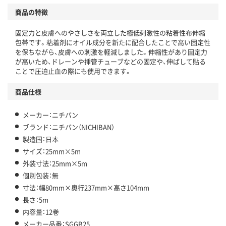
商品の特徴
固定力と皮膚へのやさしさを両立した極低刺激性の粘着性布伸縮
包帯です。粘着剤にオイル成分を新たに配合したことで高い固定性
を保ちながら、皮膚への刺激を軽減しました。伸縮性があり固定力
が高いため、ドレーンや挿管チューブなどの固定や、伸ばして貼る
ことで圧迫止血の際にも使用できます。
商品仕様
メーカー：ニチバン
ブランド：ニチバン（NICHIBAN）
製造国：日本
サイズ：25mm×5m
外装寸法：25mm×5m
個別包装：無
寸法：幅80mm×奥行237mm×高さ104mm
長さ：5m
内容量：12巻
メーカー品番：SGGB25