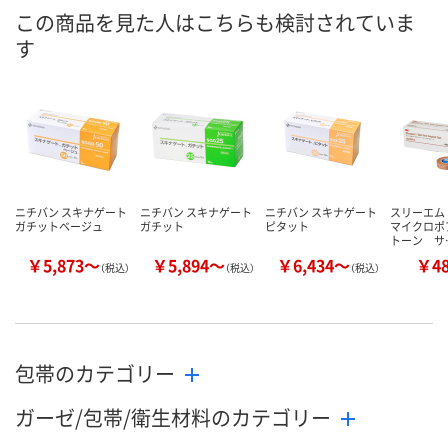
8月7日（金）
8月7日（金）
8月7日（金）
お届け日
この商品を見た人はこちらも検討されていま
す
数量
数量
数量
カゴへ
カゴへ
カ
ニチバン スキナゲート
ニチバン スキナゲート
ニチバン スキナゲート
スリーエム
ガチットベージュ
ガチット
ピタット
マイクロポ
トーン サ
￥5,873～
￥5,894～
￥6,434～
￥4
（税込）
（税込）
（税込）
包帯のカテゴリー
ガーゼ/包帯/衛生材料のカテゴリー