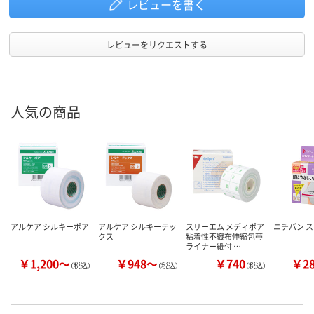
レビューを書く
レビューをリクエストする
人気の商品
アルケア シルキーポア
アルケア シルキーテッ
スリーエム メディポア
ニチバン 
クス
粘着性不織布伸縮包帯
ライナー紙付 …
￥1,200～
￥948～
￥740
￥2
（税込）
（税込）
（税込）