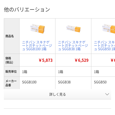
他のバリエーション
商品名
ニチバン スキナゲ
ニチバン スキナゲ
ニチバン ス
ートガチットベージ
ートガチットベージ
ートガチット
ュ SGGB100 1箱
ュ SGGB38 1箱
ュ SGGB50 1
価格
￥5,873
￥6,529
￥6
(税込)
1箱
1箱
1箱
販売単位
メーカー
SGGB100
SGGB38
SGGB50
品番
お申込番
詳しく見る
EH30873
EH30876
EH30872
号
2点
7点
5点
在庫