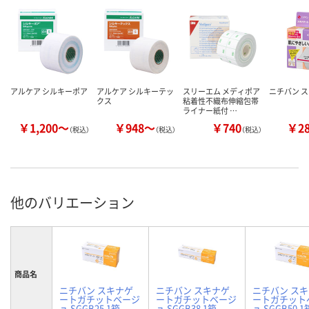
アルケア シルキーポア
アルケア シルキーテッ
スリーエム メディポア
ニチバン 
クス
粘着性不織布伸縮包帯
ライナー紙付 …
￥1,200～
￥948～
￥740
￥2
（税込）
（税込）
（税込）
他のバリエーション
商品名
ニチバン スキナゲ
ニチバン スキナゲ
ニチバン ス
ートガチットベージ
ートガチットベージ
ートガチット
ュ SGGB25 1箱
ュ SGGB38 1箱
ュ SGGB50 1