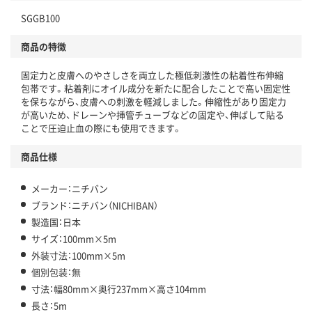
SGGB100
商品の特徴
固定力と皮膚へのやさしさを両立した極低刺激性の粘着性布伸縮
包帯です。粘着剤にオイル成分を新たに配合したことで高い固定性
を保ちながら、皮膚への刺激を軽減しました。伸縮性があり固定力
が高いため、ドレーンや挿管チューブなどの固定や、伸ばして貼る
ことで圧迫止血の際にも使用できます。
商品仕様
メーカー：ニチバン
ブランド：ニチバン（NICHIBAN）
製造国：日本
サイズ：100mm×5m
外装寸法：100mm×5m
個別包装：無
寸法：幅80mm×奥行237mm×高さ104mm
長さ：5m