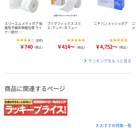
スリーエム メディポア 粘
プリマフィックス スミ
ニチバン メッシュポア
ニ
着性不織布伸縮包帯 ライ
ス・アンド・ネフュー
メ
ナー紙付 …
(
8件
)
￥740
￥414～
￥4,752～
（税込）
（税込）
（税込）
ランキングをもっと見る
商品に関連するページ
おすすめ特集一覧