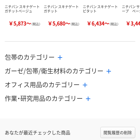
ニチバン スキナゲート
ニチバン スキナゲート
ニチバン スキナゲート
ニチバン 
ガチットベージュ
ガチット
ピタット
ープ ベー
￥5,873～
￥5,680～
￥6,434～
￥3,4
（税込）
（税込）
（税込）
包帯のカテゴリー
ガーゼ/包帯/衛生材料のカテゴリー
オフィス用品のカテゴリー
作業・研究用品のカテゴリー
あなたが最近チェックした商品
閲覧履歴の削除