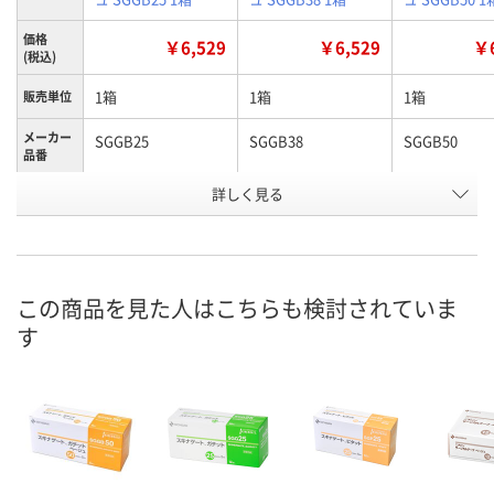
価格
￥6,529
￥6,529
￥6
(税込)
1箱
1箱
1箱
販売単位
メーカー
SGGB25
SGGB38
SGGB50
品番
お申込番
詳しく見る
EH30871
EH30876
EH30872
号
2点
7点
5点
在庫
8月8日（土）
8月8日（土）
8月8日（土）
お届け日
この商品を見た人はこちらも検討されていま
す
数量
数量
数量
カゴへ
カゴへ
カ